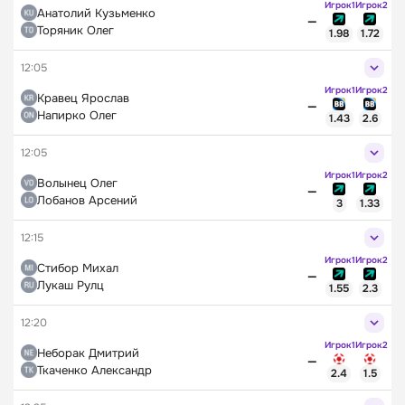
Игрок1
Игрок2
Анатолий Кузьменко
—
Торяник Олег
1.98
1.72
12:05
Игрок1
Игрок2
Кравец Ярослав
—
Напирко Олег
1.43
2.6
12:05
Игрок1
Игрок2
Волынец Олег
—
Лобанов Арсений
3
1.33
12:15
Игрок1
Игрок2
Стибор Михал
—
Лукаш Рулц
1.55
2.3
12:20
Игрок1
Игрок2
Неборак Дмитрий
—
Ткаченко Александр
2.4
1.5