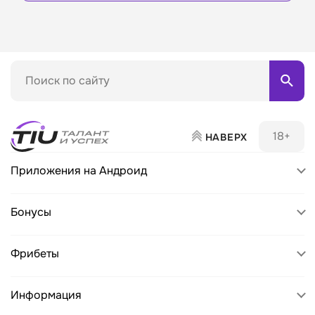
Поиск по матч-центру
18+
НАВЕРХ
Приложения на Андроид
Пари
Бонусы
БетБум
Pari
Фрибеты
Леон
BetBoom
Лига Ставок
Пари
Информация
Leon
Мелбет
БетБум