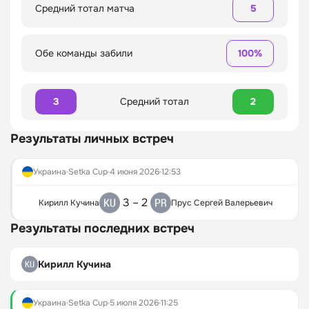
Средний тотал матча
5
Чемпионат мира
Суперлига России
Чемпионат Европы
Обе команды забили
100%
Киберспорт
IEM Cologne
The International
3
Средний тотал
2
Esports World Cup Counter Strike
Результаты личных встреч
Украина
Setka Cup
4 июня 2026
12:53
3 – 2
Кирилл Кучина
Прус Сергей Валерьевич
Результаты последних встреч
Кирилл Кучина
Украина
Setka Cup
5 июля 2026
11:25