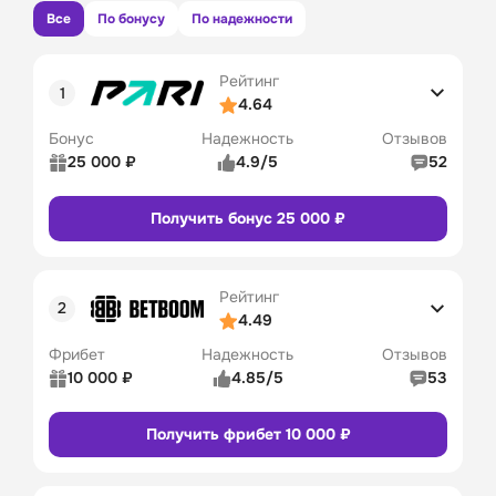
Все
По бонусу
По надежности
Рейтинг
4.64
Бонус
Надежность
Отзывов
25 000 ₽
4.9/5
52
Рейтинг 
5/5
Получить бонус 25 000 ₽
пользователей
Коэффициенты
5/5
Линия в прематче
4/5
Рейтинг
Линия в лайве
5/5
4.49
Удобство платежей
4/5
Фрибет
Надежность
Отзывов
Служба поддержки
5/5
10 000 ₽
4.85/5
53
Бонусы и акции
5/5
Рейтинг 
5/5
Получить фрибет 10 000 ₽
пользователей
Промокод
Бонусы
Коэффициенты
5/5
22
Линия в прематче
4/5