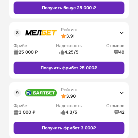
Рейтинг 
5/5
Получить бонус 25 000 ₽
пользователей
Бонусы
17
Коэффициенты
4/5
Сайт
Приложение
Линия в прематче
4/5
Рейтинг
Линия в лайве
4/5
3.91
Удобство платежей
4/5
Фрибет
Надежность
Отзывов
Служба поддержки
4/5
25 000 ₽
4.25/5
49
Бонусы и акции
4/5
Рейтинг 
5/5
Получить фрибет 25 000₽
пользователей
Промокод
Бонусы
Коэффициенты
4/5
15
Линия в прематче
4/5
Рейтинг
Линия в лайве
Сайт
Приложение
3/5
3.90
Удобство платежей
4/5
Фрибет
Надежность
Отзывов
Служба поддержки
4/5
3 000 ₽
4.3/5
42
Бонусы и акции
4/5
Рейтинг 
5/5
Получить фрибет 3 000₽
пользователей
Промокод
Бонусы
Коэффициенты
4/5