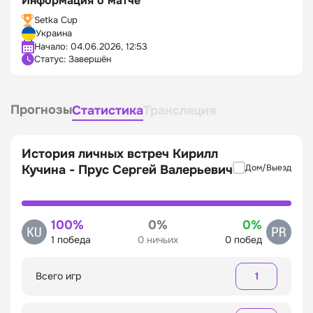
Информация о матче
Букмекеры для ставок на киберспорт
НБА
НБА
Baltbet
Букмекеры для профессиональных игроков
Единая Лига ВТБ
Единая Лига ВТБ
24Бет
Setka Cup
Украина
Букмекеры для ставок на футбол
Евролига
Евролига
Начало:
04.06.2026, 12:53
WNBA
WNBA
Статус: Завершён
Суперлига
Суперлига
Теннис
Теннис
US Open 2026 ATP
ATP
Прогнозы
Статистика
Трансляция
US Open 2026 WTA
WTA
Настольный теннис
Cincinnati ATP
Cincinnati WTA
Челленджер
История личных встреч Кирилл
Настольный теннис
Лига Про
Кучина - Прус Сергей Валерьевич
Дом/Выезд
Чемпионат мира
Setka Cup
Волейбол
Кубок мира
Чемпионат Европы
Лига Наций
100%
0%
0%
WTT Champions Yokohama, MS
Суперлига России
1 победа
0 ничьих
0 побед
Киберспорт
WTT Champions Yokohama, WS
Europe Smash Sweden, WS
IEM Cologne
Europe Smash Sweden, MS
The International
Всего игр
1
Волейбол
Лига Наций