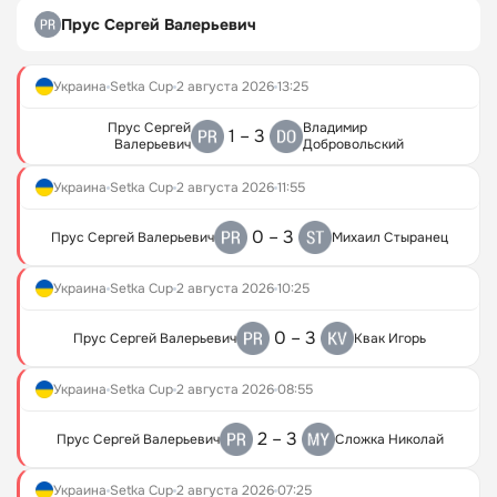
Прус Сергей Валерьевич
Украина
Setka Cup
2 августа 2026
13:25
Прус Сергей
Владимир
1 – 3
Валерьевич
Добровольский
Украина
Setka Cup
2 августа 2026
11:55
0 – 3
Прус Сергей Валерьевич
Михаил Стыранец
Украина
Setka Cup
2 августа 2026
10:25
0 – 3
Прус Сергей Валерьевич
Квак Игорь
Украина
Setka Cup
2 августа 2026
08:55
2 – 3
Прус Сергей Валерьевич
Сложка Николай
Украина
Setka Cup
2 августа 2026
07:25