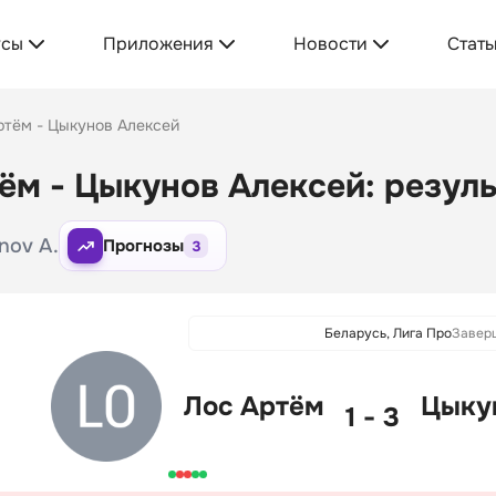
усы
Приложения
Новости
Стать
ртём - Цыкунов Алексей
ём - Цыкунов Алексей: резуль
unov A.
Прогнозы
3
Беларусь, Лига Про
Завер
Лос Артём
Цыку
1 - 3