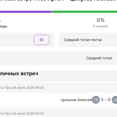
%
0%
беды
0 ничьих
13
Средний тотал матча
Средний тотал
 личных встреч
га Про
28 июля 2026
18:00
3 – 0
Цыкунов Алексей
га Про
24 июля 2026
16:00