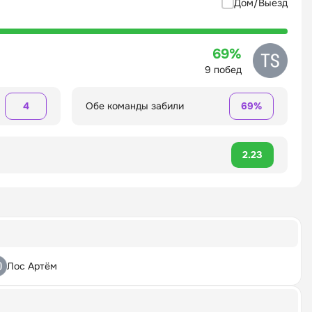
Дом/Выезд
69%
9 побед
4
Обе команды забили
69%
2.23
Лос Артём