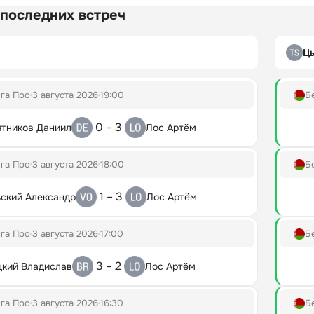
 последних встреч
Ц
га Про
3 августа 2026
19:00
Б
0 – 3
ятников Даниил
Лос Артём
га Про
3 августа 2026
18:00
Б
1 – 3
ский Александр
Лос Артём
га Про
3 августа 2026
17:00
Б
3 – 2
цкий Владислав
Лос Артём
га Про
3 августа 2026
16:30
Б