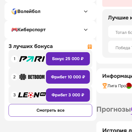
Волейбол
Лучшие 
Киберспорт
Тотал б
3 лучших бонуса
Победа 
1
Бонус 25 000 ₽
Информаци
2
Фрибет 10 000 ₽
Лига Про
3
Фрибет 3 000 ₽
Прогнозы
Смотреть все
История л