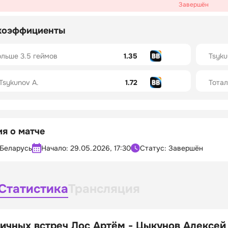
Завершён
коэффициенты
ольше 3.5 геймов
1.35
Tsyku
Tsykunov A.
1.72
Тотал
я о матче
Беларусь
Начало:
29.05.2026, 17:30
Статус: Завершён
Статистика
Трансляция
ичных встреч Лос Артём - Цыкунов Алексей