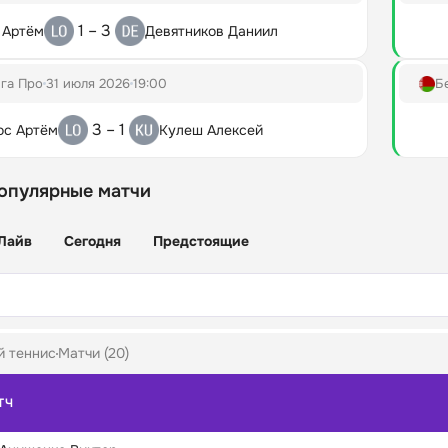
1 – 3
 Артём
Девятников Даниил
га Про
31 июля 2026
19:00
Б
3 – 1
ос Артём
Кулеш Алексей
опулярные матчи
Лайв
Сегодня
Предстоящие
й теннис
Матчи (20)
ТЧ