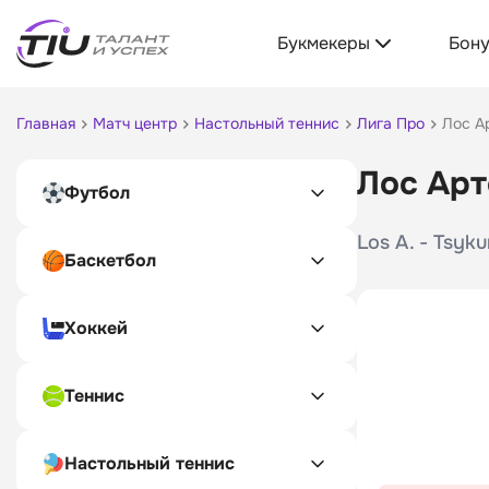
Букмекеры
Бон
Главная
Матч центр
Настольный теннис
Лига Про
Лос А
Лос Арт
Футбол
Los A. - Tsyk
Баскетбол
Хоккей
Теннис
Настольный теннис