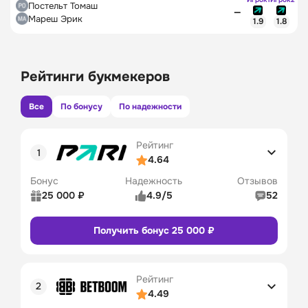
Постельт Томаш
—
Мареш Эрик
1.9
1.8
Рейтинги букмекеров
Все
По бонусу
По надежности
Рейтинг
4.64
Бонус
Надежность
Отзывов
25 000 ₽
4.9/5
52
Рейтинг 
5/5
Получить бонус 25 000 ₽
пользователей
Коэффициенты
5/5
Линия в прематче
4/5
Рейтинг
Линия в лайве
5/5
4.49
Удобство платежей
4/5