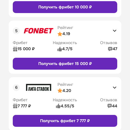
Рейтинг 
5/5
Получить фрибет 10 000 ₽
пользователей
Промокод
Бонусы
Коэффициенты
4/5
34
Линия в прематче
4/5
Рейтинг
Линия в лайве
Сайт
Приложение
4/5
4.19
Удобство платежей
4/5
Фрибет
Надежность
Отзывов
Служба поддержки
4/5
15 000 ₽
4.7/5
47
Бонусы и акции
5/5
Рейтинг 
5/5
Получить фрибет 15 000 ₽
пользователей
Промокод
Бонусы
Коэффициенты
4/5
10
Линия в прематче
4/5
Рейтинг
Линия в лайве
Сайт
Приложение
4/5
4.20
Удобство платежей
4/5
Фрибет
Надежность
Отзывов
Служба поддержки
5/5
7 777 ₽
4.55/5
44
Бонусы и акции
4/5
Рейтинг 
5/5
Получить фрибет 7 777 ₽
пользователей
Промокод
Бонусы
Коэффициенты
4/5