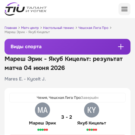
Главная
Матч центр
Настольный теннис
Чешская Лига Про
Мареш Эрик - Якуб Кицельт
Популярные БК
Пари
Виды спорта
По букмекеру
БетБум
Леон
Pari
Мареш Эрик - Якуб Кицельт: результат
Приложения для Android
Винлайн
BetBoom
матча 04 июня 2026
Фонбет
Leon
Пари
Виды спорта
Марафон
Winline
БетБум
Mares E. - Kycelt J.
Бетсити
Fonbet
Леон
Баскетбол
Статьи о БК
Мелбет
Лига Ставок
Винлайн
Киберспорт
Winline
Лига Ставок
Марафон
Фонбет
Теннис
Чехия, Чешская Лига Про
Завершён
База знаний
По видам спорта
Олимпбет
Бет-М
Марафон
Хоккей
Виды ставок
Тенниси
Baltbet
Бетсити
Футбол
Футбол
3 - 2
Футбол
По видам спорта
Основы ставок
Балтбет
Melbet
Мелбет
Хоккей
Мареш Эрик
Якуб Кицельт
Евролига
Сервисы
Бет-М
Olimpbet
Лига Ставок
Баскетбол
Футбол
Виды спорта
Кубок России
Беттери
Tennisi
Олимпбет
Теннис
Хоккей