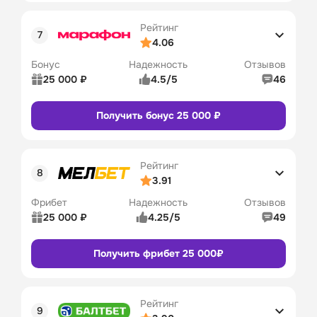
10
Линия в прематче
4/5
Рейтинг
Сайт
Приложение
Линия в лайве
4/5
4.06
Удобство платежей
4/5
Бонус
Надежность
Отзывов
Служба поддержки
4/5
25 000 ₽
4.5/5
46
Бонусы и акции
5/5
Рейтинг 
5/5
Получить бонус 25 000 ₽
пользователей
Бонусы
17
Коэффициенты
4/5
Сайт
Приложение
Линия в прематче
4/5
Рейтинг
Линия в лайве
4/5
3.91
Удобство платежей
4/5
Фрибет
Надежность
Отзывов
Служба поддержки
4/5
25 000 ₽
4.25/5
49
Бонусы и акции
4/5
Рейтинг 
5/5
Получить фрибет 25 000₽
пользователей
Промокод
Бонусы
Коэффициенты
4/5
15
Линия в прематче
4/5
Рейтинг
Линия в лайве
Сайт
Приложение
3/5