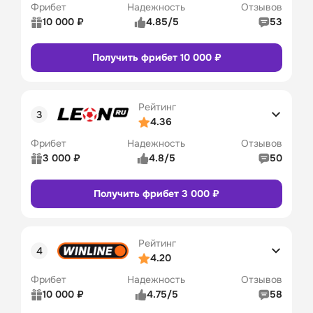
Фрибет
Надежность
Отзывов
Служба поддержки
5/5
10 000 ₽
4.85/5
53
Бонусы и акции
5/5
Рейтинг 
5/5
Получить фрибет 10 000 ₽
пользователей
Промокод
Бонусы
Коэффициенты
5/5
22
Линия в прематче
4/5
Рейтинг
Линия в лайве
Сайт
Приложение
5/5
4.36
Удобство платежей
4/5
Фрибет
Надежность
Отзывов
Служба поддержки
4/5
3 000 ₽
4.8/5
50
Бонусы и акции
5/5
Рейтинг 
5/5
Получить фрибет 3 000 ₽
пользователей
Промокод
Бонусы
Коэффициенты
5/5
42
Линия в прематче
5/5
Рейтинг
Линия в лайве
Сайт
Приложение
3/5
4.20
Удобство платежей
4/5
Фрибет
Надежность
Отзывов
Служба поддержки
5/5
10 000 ₽
4.75/5
58
Бонусы и акции
4/5