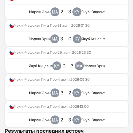
2 – 3
Мареш Эрик
Якуб Кицельт
Чехия
Чешская Лига Про
31 июля 2026
01:30
3 – 0
Мареш Эрик
Якуб Кицельт
Чехия
Чешская Лига Про
29 июня 2026
23:30
0 – 3
Якуб Кицельт
Мареш Эрик
Чехия
Чешская Лига Про
4 июня 2026
09:30
3 – 2
Мареш Эрик
Якуб Кицельт
Чехия
Чешская Лига Про
4 июня 2026
13:00
2 – 3
Мареш Эрик
Якуб Кицельт
Результаты последних встреч