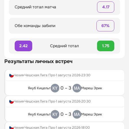
Средний тотал матча
4.17
Обе команды забили
67%
2.42
Средний тотал
1.75
Результаты личных встреч
Чехия
Чешская Лига Про
1 августа 2026
23:30
0 – 3
Якуб Кицельт
Мареш Эрик
Чехия
Чешская Лига Про
1 августа 2026
20:30
0 – 3
Якуб Кицельт
Мареш Эрик
Чехия
Чешская Лига Про
1 августа 2026
18:00