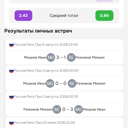
Чемпионат мира
Суперлига России
2.43
Средний тотал
0.86
Чемпионат Европы
Киберспорт
Результаты личных встреч
IEM Cologne
The International
Esports World Cup Counter Strike
Россия
Лига Про
5 августа 2026
23:45
3 – 1
Мошков Иван
Резников Михаил
Россия
Лига Про
3 августа 2026
00:00
0 – 0
Мошков Иван
Резников Михаил
Россия
Лига Про
2 августа 2026
00:30
0 – 3
Резников Михаил
Мошков Иван
Россия
Лига Про
23 июня 2026
22:00