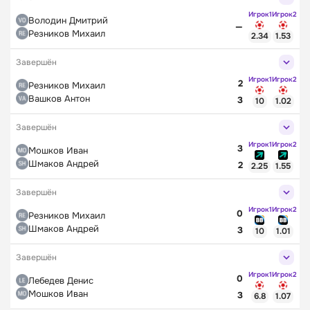
Игрок1
Игрок2
Володин Дмитрий
—
Резников Михаил
2.34
1.53
Завершён
Игрок1
Игрок2
2
Резников Михаил
Вашков Антон
3
10
1.02
Завершён
Игрок1
Игрок2
3
Мошков Иван
Шмаков Андрей
2
2.25
1.55
Завершён
Игрок1
Игрок2
0
Резников Михаил
Шмаков Андрей
3
10
1.01
Завершён
Игрок1
Игрок2
0
Лебедев Денис
Мошков Иван
3
6.8
1.07