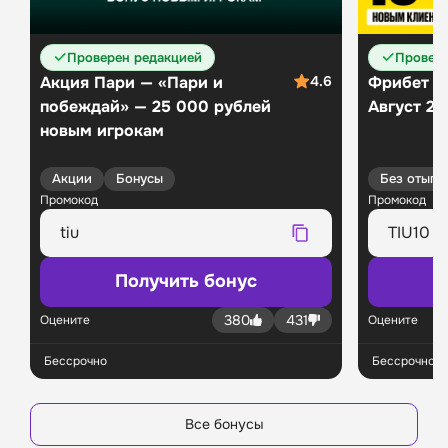
Проверен редакцией
Провере
Акция Пари — «Пари и
4.6
Фрибет Б
побеждай» — 25 000 рублей
Август 20
новым игрокам
Акции
Бонусы
Без отыгр
Промокод
Промокод
Получить бонус
П
380
431
Оцените
Оцените
Бессрочно
Бессрочно
Все бонусы