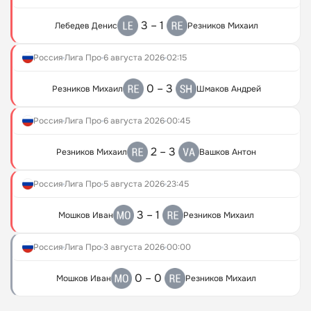
3 – 1
Лебедев Денис
Резников Михаил
Россия
Лига Про
6 августа 2026
02:15
0 – 3
Резников Михаил
Шмаков Андрей
Россия
Лига Про
6 августа 2026
00:45
2 – 3
Резников Михаил
Вашков Антон
Россия
Лига Про
5 августа 2026
23:45
3 – 1
Мошков Иван
Резников Михаил
Россия
Лига Про
3 августа 2026
00:00
0 – 0
Мошков Иван
Резников Михаил