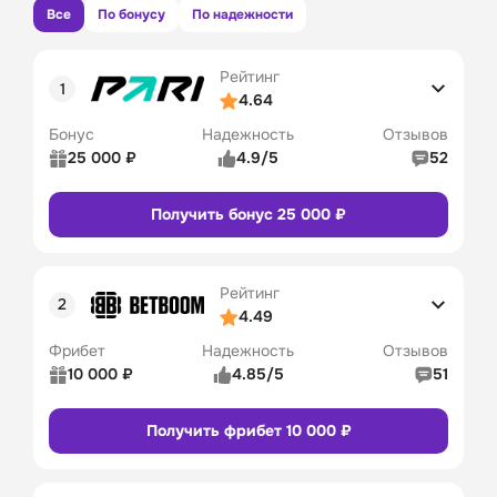
Все
По бонусу
По надежности
Рейтинг
4.64
Бонус
Надежность
Отзывов
25 000 ₽
4.9/5
52
Рейтинг 
5/5
Получить бонус 25 000 ₽
пользователей
Коэффициенты
5/5
Линия в прематче
4/5
Рейтинг
Линия в лайве
5/5
4.49
Удобство платежей
4/5
Фрибет
Надежность
Отзывов
Служба поддержки
5/5
10 000 ₽
4.85/5
51
Бонусы и акции
5/5
Рейтинг 
5/5
Получить фрибет 10 000 ₽
пользователей
Промокод
Бонусы
Коэффициенты
5/5
22
Линия в прематче
4/5