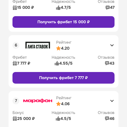
Фрибет
Надежность
Отзывов
Служба поддержки
4/5
15 000 ₽
4.7/5
47
Бонусы и акции
5/5
Рейтинг 
5/5
Получить фрибет 15 000 ₽
пользователей
Промокод
Бонусы
Коэффициенты
4/5
10
Линия в прематче
4/5
Рейтинг
Линия в лайве
Сайт
Приложение
4/5
4.20
Удобство платежей
4/5
Фрибет
Надежность
Отзывов
Служба поддержки
5/5
7 777 ₽
4.55/5
43
Бонусы и акции
4/5
Рейтинг 
5/5
Получить фрибет 7 777 ₽
пользователей
Промокод
Бонусы
Коэффициенты
4/5
10
Линия в прематче
4/5
Рейтинг
Сайт
Приложение
Линия в лайве
4/5
4.06
Удобство платежей
4/5
Бонус
Надежность
Отзывов
Служба поддержки
4/5
25 000 ₽
4.5/5
46
Бонусы и акции
5/5