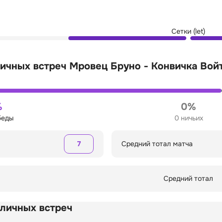
Сетки (let)
ичных встреч Мровец Бруно - Конвичка Вой
%
0%
беды
0 ничьих
7
Средний тотал матча
Средний тотал
 личных встреч