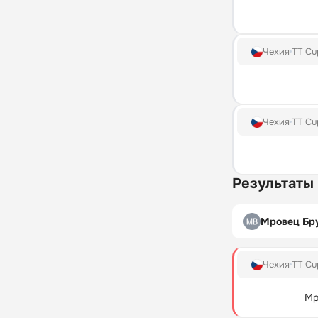
Чехия
TT Cu
Чехия
TT Cu
Результаты
Мровец Бр
Чехия
TT Cu
Мр