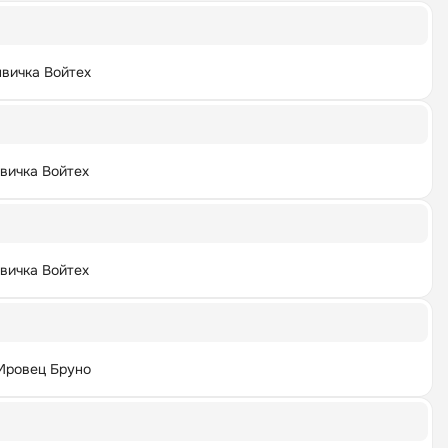
вичка Войтех
вичка Войтех
вичка Войтех
Мровец Бруно