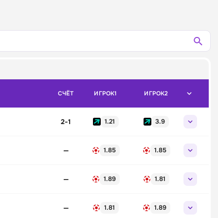
СЧЁТ
ИГРОК1
ИГРОК2
2
-
1
1.21
3.9
—
1.85
1.85
—
1.89
1.81
—
1.81
1.89