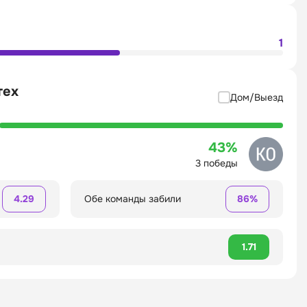
1
тех
Дом/Выезд
43%
3 победы
4.29
Обе команды забили
86%
1.71