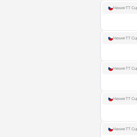
Чехия
TT Cu
Чехия
TT Cu
Чехия
TT Cu
Чехия
TT Cu
Чехия
TT Cu