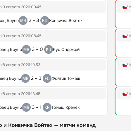
p
9 августа 2026
09:45
Ч
2 – 3
ец Бруно
Конвичка Войтех
p
9 августа 2026
08:45
Ч
3 – 0
овец Бруно
Кус Ондржей
p
8 августа 2026
19:53
Ч
2 – 3
вец Бруно
Фойтик Томаш
p
8 августа 2026
18:45
Ч
3 – 1
овец Бруно
Томаш Кренек
 и Конвичка Войтех — матчи команд