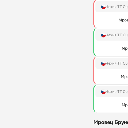
Чехия
TT Cu
Мров
Чехия
TT Cu
Мр
Чехия
TT Cu
Мро
Чехия
TT Cu
Мр
Мровец Бруно