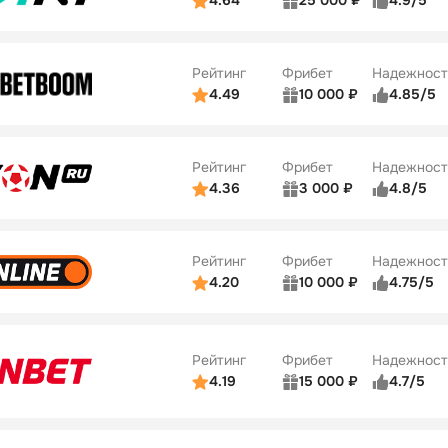
4.64
25 000 ₽
4.9/5
ьзователей
5/5
Коэффициенты
ве
5/5
Удобство платежей
Рейтинг
Фрибет
Надежност
ции
5/5
4.49
10 000 ₽
4.85/5
ьзователей
5/5
Коэффициенты
Бонусы
ве
5/5
Удобство платежей
22
Рейтинг
Фрибет
Надежност
ции
5/5
4.36
3 000 ₽
4.8/5
ьзователей
5/5
Коэффициенты
Бонусы
ве
3/5
Удобство платежей
42
Рейтинг
Фрибет
Надежност
ции
4/5
4.20
10 000 ₽
4.75/5
ьзователей
5/5
Коэффициенты
Бонусы
ве
4/5
Удобство платежей
34
Рейтинг
Фрибет
Надежност
ции
5/5
4.19
15 000 ₽
4.7/5
Бонусы
ьзователей
5/5
Коэффициенты
10
ве
4/5
Удобство платежей