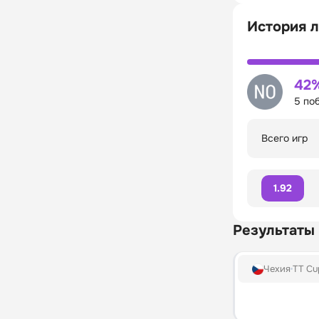
История л
42
5 по
Всего игр
1.92
Результаты
Чехия
TT Cu