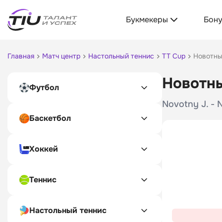
Букмекеры
Бон
Главная
Матч центр
Настольный теннис
TT Cup
Новотны
Новотны
Футбол
Novotny J. - 
Баскетбол
Хоккей
Теннис
Настольный теннис