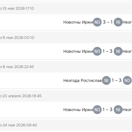
p
15 мая 2026
17:10
3 – 1
Новотны Иржи
Незг
p
9 мая 2026
00:10
1 – 3
Новотны Иржи
Незг
p
8 мая 2026
22:45
1 – 3
Незгода Ростислав
p
23 апреля 2026
19:45
1 – 3
Новотны Иржи
Незг
p
24 мая 2026
08:40