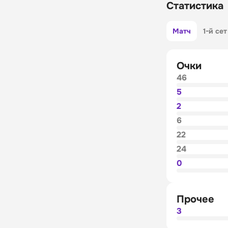
Статистика
Матч
1-й сет
Очки
46
5
2
6
22
24
0
Прочее
3