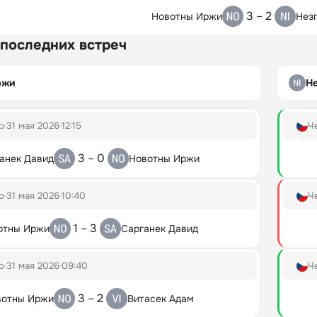
3 – 2
Новотны Иржи
Нез
 последних встреч
ржи
Не
p
31 мая 2026
12:15
Ч
3 – 0
анек Давид
Новотны Иржи
p
31 мая 2026
10:40
Ч
1 – 3
отны Иржи
Сарганек Давид
p
31 мая 2026
09:40
Ч
3 – 2
вотны Иржи
Витасек Адам