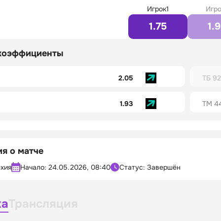
Игрок1
Игро
1.75
1.
коэффициенты
2.05
ТБ 92
1.93
ТМ 4
я о матче
хия
Начало:
24.05.2026, 08:40
Статус: Завершён
ка
Трансляция