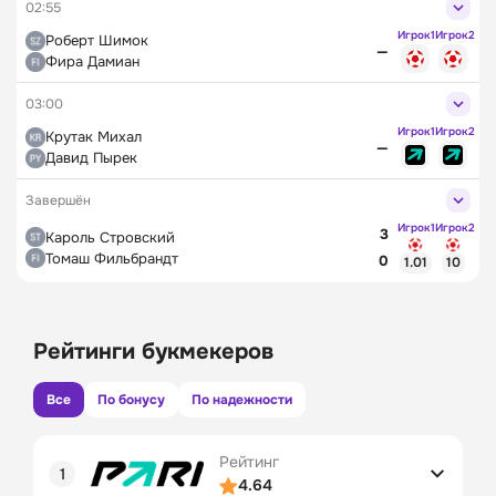
02:55
Игрок1
Игрок2
Роберт Шимок
—
Фира Дамиан
03:00
Игрок1
Игрок2
Крутак Михал
—
Давид Пырек
Завершён
Игрок1
Игрок2
3
Кароль Стровский
Томаш Фильбрандт
0
1.01
10
Рейтинги букмекеров
Все
По бонусу
По надежности
Рейтинг
4.64