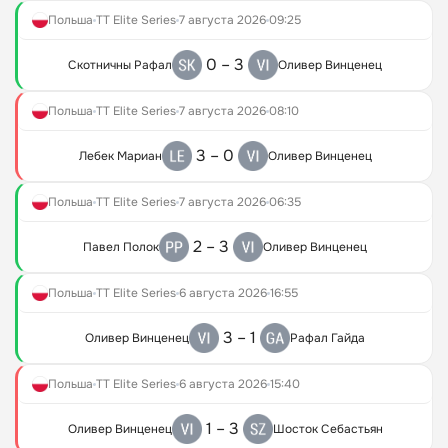
Польша
TT Elite Series
7 августа 2026
09:25
0 – 3
Скотничны Рафал
Оливер Винценец
Польша
TT Elite Series
7 августа 2026
08:10
3 – 0
Лебек Мариан
Оливер Винценец
Польша
TT Elite Series
7 августа 2026
06:35
2 – 3
Павел Полок
Оливер Винценец
Польша
TT Elite Series
6 августа 2026
16:55
3 – 1
Оливер Винценец
Рафал Гайда
Польша
TT Elite Series
6 августа 2026
15:40
1 – 3
Оливер Винценец
Шосток Себастьян