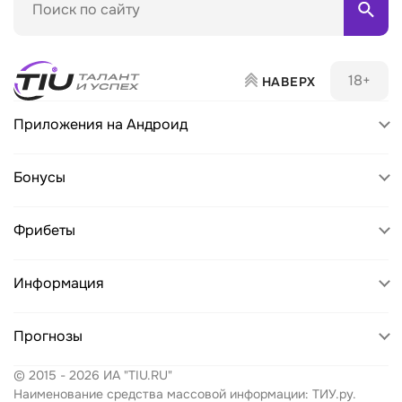
Поиск по матч-центру
18+
НАВЕРХ
Приложения на Андроид
Пари
Бонусы
БетБум
Pari
Фрибеты
Леон
BetBoom
Лига Ставок
Пари
Информация
Leon
Мелбет
БетБум
Winline
Политика конфиденциальности
Прогнозы
Бетсити
Леон
Fonbet
Политика cookies
Марафон
© 2015 - 2026 ИА "TIU.RU"
Винлайн
Прогнозы на спорт
Марафон
Пользовательское соглашение
Наименование средства массовой информации: ТИУ.ру.