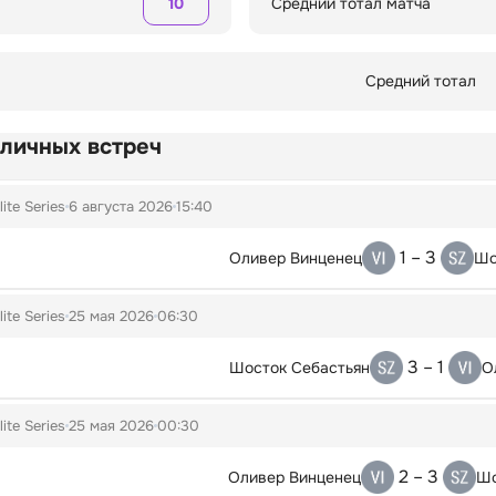
10
Средний тотал матча
Средний тотал
 личных встреч
lite Series
6 августа 2026
15:40
1 – 3
Оливер Винценец
Шо
lite Series
25 мая 2026
06:30
3 – 1
Шосток Себастьян
О
lite Series
25 мая 2026
00:30
2 – 3
Оливер Винценец
Шо