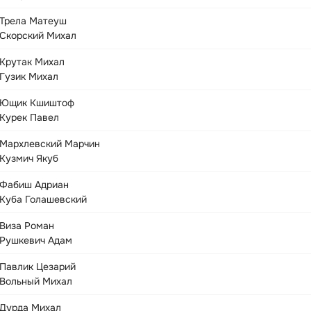
Трела Матеуш
Скорский Михал
Крутак Михал
Гузик Михал
Ющик Кшиштоф
Курек Павел
Мархлевский Марчин
Кузмич Якуб
Фабиш Адриан
Куба Голашевский
Виза Роман
Рушкевич Адам
Павлик Цезарий
Вольный Михал
Дурда Михал