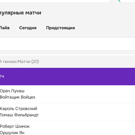
пулярные матчи
Лайв
Сегодня
Предстоящие
й теннис
Матчи (20)
ТЧ
Орач Лукаш
Войтащик Войцех
Кароль Стровский
Томаш Фильбрандт
Роберт Шимок
Оршулик Ян