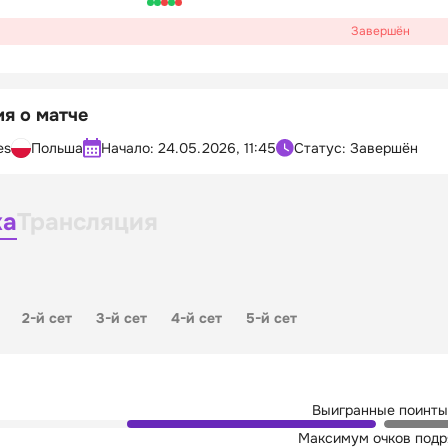
Завершён
я о матче
es
Польша
Начало:
24.05.2026, 11:45
Статус: Завершён
ка
Трансляция
2-й сет
3-й сет
4-й сет
5-й сет
Выигранные поинты
Максимум очков подр