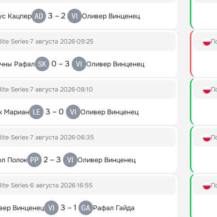
3 – 2
ус Кацпер
Оливер Винценец
lite Series
7 августа 2026
09:25
П
0 – 3
чны Рафал
Оливер Винценец
lite Series
7 августа 2026
08:10
П
3 – 0
к Мариан
Оливер Винценец
lite Series
7 августа 2026
06:35
П
2 – 3
ел Полок
Оливер Винценец
lite Series
6 августа 2026
16:55
П
3 – 1
вер Винценец
Рафал Гайда