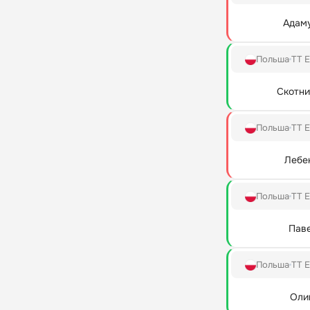
Адам
Польша
TT E
Скотни
Польша
TT E
Лебе
Польша
TT E
Пав
Польша
TT E
Оли