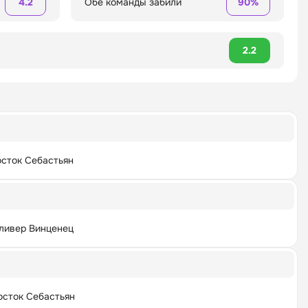
4.2
Обе команды забили
90%
2.2
сток Себастьян
ливер Винценец
сток Себастьян