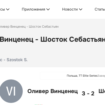
усы
Приложения
Новости
Стать
ливер Винценец - Шосток Себастьян
Винценец - Шосток Себастьян:
c - Szostok S.
Польша, TT Elite Series
Заве
Оливер Винценец
Шо
3 - 2