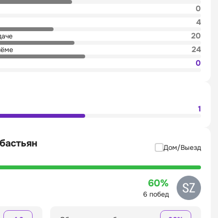
0
4
20
даче
24
иёме
0
1
бастьян
Дом/Выезд
60%
6 побед