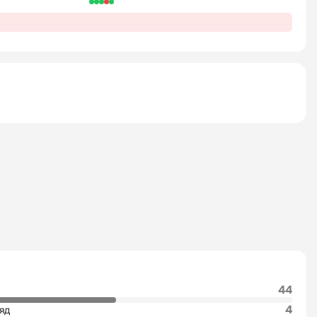
44
4
яд