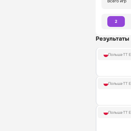
Всего игр
2
Результаты
Польша
TT E
Польша
TT E
Польша
TT E