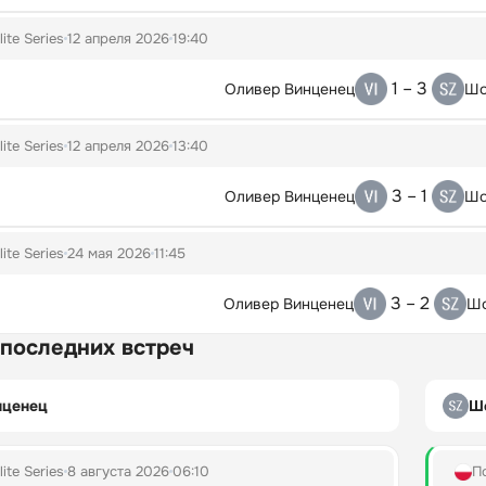
lite Series
12 апреля 2026
19:40
1 – 3
Оливер Винценец
Шо
lite Series
12 апреля 2026
13:40
3 – 1
Оливер Винценец
Шо
lite Series
24 мая 2026
11:45
3 – 2
Оливер Винценец
Шо
 последних встреч
нценец
Ш
lite Series
8 августа 2026
06:10
П