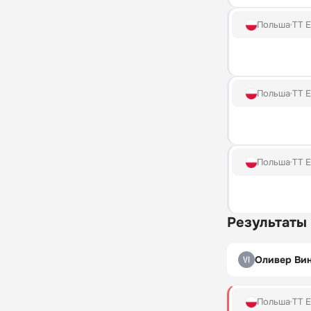
Польша
TT E
Польша
TT E
Польша
TT E
Результаты
Оливер Ви
Польша
TT E