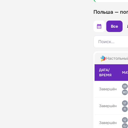
Польша — по
Все
Поиск...
Настольны
ДАТА/
МА
ВРЕМЯ
Завершён
Завершён
Завершён