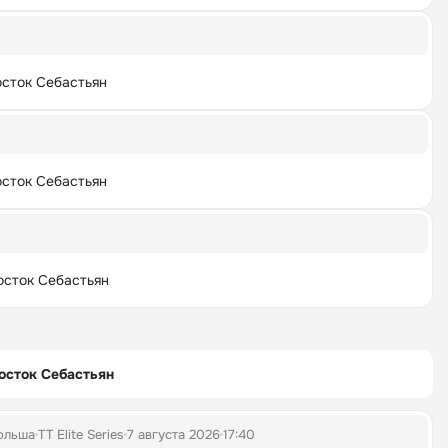
сток Себастьян
сток Себастьян
сток Себастьян
осток Себастьян
ольша
TT Elite Series
7 августа 2026
17:40