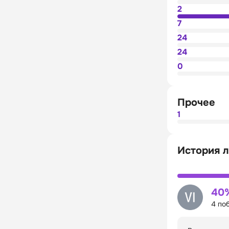
2
7
24
24
0
Прочее
1
История л
40
4 по