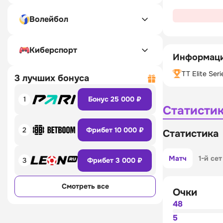
Волейбол
Киберспорт
Информаци
TT Elite Seri
3 лучших бонуса
1
Бонус 25 000 ₽
Статисти
2
Фрибет 10 000 ₽
Статистика
Матч
1-й сет
3
Фрибет 3 000 ₽
Смотреть все
Очки
48
5