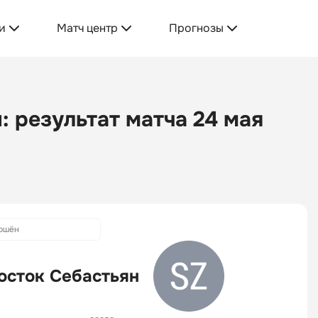
и
Матч центр
Прогнозы
 результат матча 24 мая
ршён
сток Себастьян