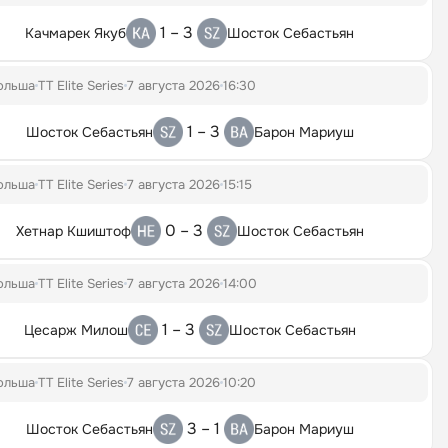
1 – 3
Качмарек Якуб
Шосток Себастьян
ольша
TT Elite Series
7 августа 2026
16:30
1 – 3
Шосток Себастьян
Барон Мариуш
ольша
TT Elite Series
7 августа 2026
15:15
0 – 3
Хетнар Кшиштоф
Шосток Себастьян
ольша
TT Elite Series
7 августа 2026
14:00
1 – 3
Цесарж Милош
Шосток Себастьян
ольша
TT Elite Series
7 августа 2026
10:20
3 – 1
Шосток Себастьян
Барон Мариуш