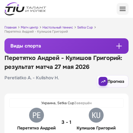
Главная
Матч центр
Настольный теннис
Setka Cup
Перетятко Андрей - Кулишов Григорий
Популярные БК
Пари
Виды спорта
По букмекеру
БетБум
Леон
Pari
Перетятко Андрей - Кулишов Григорий:
Приложения для Android
Винлайн
BetBoom
результат матча 27 мая 2026
Фонбет
Leon
Пари
Виды спорта
Марафон
Winline
БетБум
Peretiatko A. - Kulishov H.
Прогноз
Бетсити
Fonbet
Леон
Баскетбол
Статьи о БК
Мелбет
Лига Ставок
Винлайн
Киберспорт
Winline
Лига Ставок
Марафон
Фонбет
Теннис
База знаний
По видам спорта
Олимпбет
Бет-М
Марафон
Хоккей
Украина, Setka Cup
Завершён
Виды ставок
Тенниси
Baltbet
Бетсити
Футбол
Футбол
Футбол
По видам спорта
Основы ставок
Балтбет
Melbet
Мелбет
Хоккей
3 - 1
Евролига
Сервисы
Бет-М
Olimpbet
Лига Ставок
Баскетбол
Футбол
Перетятко Андрей
Кулишов Григорий
Виды спорта
Кубок России
Беттери
Tennisi
Олимпбет
Теннис
Хоккей