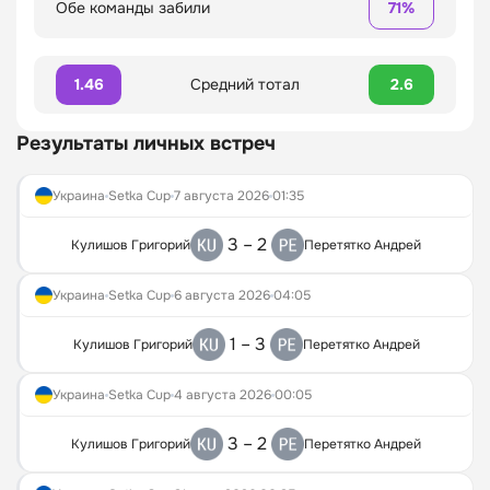
Обе команды забили
71%
Чемпионат мира
Суперлига России
Чемпионат Европы
1.46
Средний тотал
2.6
Киберспорт
IEM Cologne
Результаты личных встреч
The International
Esports World Cup Counter Strike
Украина
Setka Cup
7 августа 2026
01:35
3 – 2
Кулишов Григорий
Перетятко Андрей
Украина
Setka Cup
6 августа 2026
04:05
1 – 3
Кулишов Григорий
Перетятко Андрей
Украина
Setka Cup
4 августа 2026
00:05
3 – 2
Кулишов Григорий
Перетятко Андрей