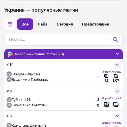
Украина — популярные матчи
Все
Лайв
Сегодня
Предстоящие
Поиск...
Настольный теннис
Матчи (20)
18'
Игрок1
Игрок2
Гажула Алексей
—
Владимир Грибенюк
7.1
1.07
13'
Игрок1
Игрок2
3
Губенко М.
Кузьменко Дмитрий
0
13'
Игрок1
Игрок2
Кришталь Дмитрий