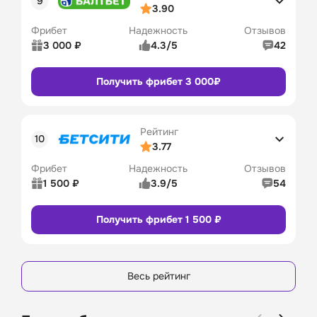
3.90
Удобство платежей
4/5
Фрибет
Надежность
Отзывов
Служба поддержки
4/5
3 000 ₽
4.3/5
42
Бонусы и акции
4/5
Рейтинг 
5/5
Получить фрибет 3 000₽
пользователей
Промокод
Бонусы
Коэффициенты
4/5
16
Линия в прематче
4/5
Рейтинг
Линия в лайве
Сайт
Приложение
3/5
3.77
Удобство платежей
4/5
Фрибет
Надежность
Отзывов
Служба поддержки
4/5
1 500 ₽
3.9/5
54
Бонусы и акции
4/5
Рейтинг 
5/5
Получить фрибет 1 500 ₽
пользователей
Промокод
Бонусы
Коэффициенты
3/5
8
Линия в прематче
3/5
Линия в лайве
Сайт
Приложение
4/5
Весь рейтинг
Удобство платежей
4/5
Служба поддержки
4/5