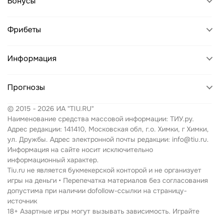
Бонусы
БетБум
Pari
Фрибеты
Леон
BetBoom
Лига Ставок
Пари
Информация
Leon
Мелбет
БетБум
Winline
Политика конфиденциальности
Прогнозы
Бетсити
Леон
Fonbet
Политика cookies
Марафон
© 2015 - 2026 ИА "TIU.RU"
Винлайн
Прогнозы на спорт
Марафон
Пользовательское соглашение
Наименование средства массовой информации: ТИУ.ру.
Фонбет
Фонбет
Футбол
Адрес редакции: 141410, Московская обл, г.о. Химки, г Химки,
Betcity
Согласие на обработку персональных данных
ул. Дружбы. Адрес электронной почты редакции: info@tiu.ru.
Винлайн
Марафон
Хоккей
Информация на сайте носит исключительно
Melbet
Контакты
информационный характер.
Бетсити
Баскетбол
Tiu.ru не является букмекерской конторой и не организует
Лига Ставок
Вакансии
игры на деньги • Перепечатка материалов без согласования
Мелбет
Теннис
допустима при наличии dofollow-ссылки на страницу-
Olimpbet
Блог
источник
Лига ставок
Настольный теннис
18+ Азартные игры могут вызывать зависимость. Играйте
Архив