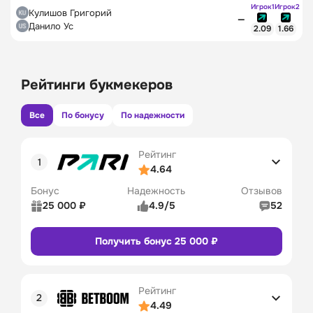
Игрок1
Игрок2
Кулишов Григорий
—
Данило Ус
2.09
1.66
Рейтинги букмекеров
Все
По бонусу
По надежности
Рейтинг
4.64
Бонус
Надежность
Отзывов
25 000 ₽
4.9/5
52
Рейтинг 
5/5
Получить бонус 25 000 ₽
пользователей
Коэффициенты
5/5
Линия в прематче
4/5
Рейтинг
Линия в лайве
5/5
4.49