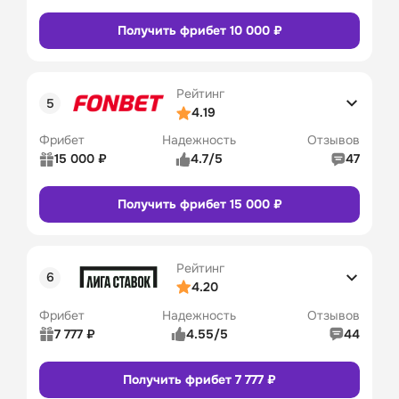
Рейтинг 
5/5
Получить фрибет 10 000 ₽
пользователей
Промокод
Бонусы
Коэффициенты
4/5
34
Линия в прематче
4/5
Рейтинг
Линия в лайве
Сайт
Приложение
4/5
4.19
Удобство платежей
4/5
Фрибет
Надежность
Отзывов
Служба поддержки
4/5
15 000 ₽
4.7/5
47
Бонусы и акции
5/5
Рейтинг 
5/5
Получить фрибет 15 000 ₽
пользователей
Промокод
Бонусы
Коэффициенты
4/5
10
Линия в прематче
4/5
Рейтинг
Линия в лайве
Сайт
Приложение
4/5
4.20
Удобство платежей
4/5
Фрибет
Надежность
Отзывов
Служба поддержки
5/5
7 777 ₽
4.55/5
44
Бонусы и акции
4/5
Рейтинг 
5/5
Получить фрибет 7 777 ₽
пользователей
Промокод
Бонусы