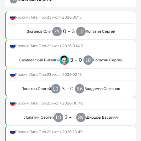
Россия
Лига Про
23 июля 2026
05:15
0 – 3
Зюганов Олег
Лопатин Сергей
Россия
Лига Про
23 июля 2026
03:45
3 – 0
Базилевский Виталий
Лопатин Сергей
Россия
Лига Про
23 июля 2026
02:15
3 – 0
Лопатин Сергей
Владимир Сафонов
Россия
Лига Про
23 июля 2026
00:45
3 – 1
Лопатин Сергей
Ширшов Василий
Россия
Лига Про
22 июля 2026
23:45