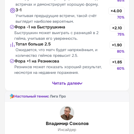
85%
встречах и демонстрирует хорошую форму.
3-1
×4.00
Учитывая предыдущие встречи, такой счёт
70%
выглядит наиболее вероятным.
Фора -1 на Быструшкина
×2.10
Быструшкин может выиграть с разницей в 2
75%
гейма, учитывая его уверенность.
Тотал больше 2.5
×1.90
Ожидается, что матч будет напряжённым, и
80%
количество геймов превысит 2.5.
Фора +1 на Резникова
×1.85
Резников может показать хороший результат,
60%
несмотря на недавние поражения.
Читать далее
Настольный теннис
·
Лига Про
Владимир Соколов
Инсайдер