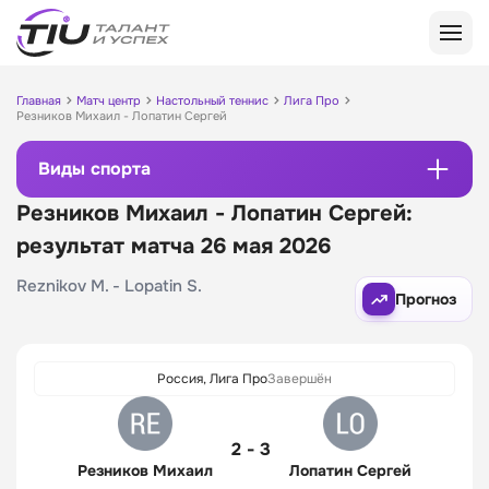
Главная
Матч центр
Настольный теннис
Лига Про
Резников Михаил - Лопатин Сергей
Популярные БК
Пари
Виды спорта
По букмекеру
БетБум
Леон
Pari
Резников Михаил - Лопатин Сергей:
Приложения для Android
Винлайн
BetBoom
результат матча 26 мая 2026
Фонбет
Leon
Пари
Виды спорта
Марафон
Winline
БетБум
Reznikov M. - Lopatin S.
Прогноз
Бетсити
Fonbet
Леон
Баскетбол
Статьи о БК
Мелбет
Лига Ставок
Винлайн
Киберспорт
Winline
Лига Ставок
Марафон
Фонбет
Теннис
База знаний
По видам спорта
Олимпбет
Бет-М
Марафон
Хоккей
Россия, Лига Про
Завершён
Виды ставок
Тенниси
Baltbet
Бетсити
Футбол
Футбол
Футбол
По видам спорта
Основы ставок
Балтбет
Melbet
Мелбет
Хоккей
2 - 3
Евролига
Сервисы
Бет-М
Olimpbet
Лига Ставок
Баскетбол
Футбол
Резников Михаил
Лопатин Сергей
Виды спорта
Кубок России
Беттери
Tennisi
Олимпбет
Теннис
Хоккей