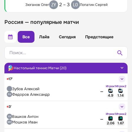
2 – 3
Зюганов Олег
Лопатин Сергей
Россия — популярные матчи
Все
Лайв
Сегодня
Предстоящие
Поиск...
Настольный теннис
Матчи (20)
17'
Игрок1
Игрок2
Зубов Алексей
—
Федоров Александр
4.9
1.14
3'
Игрок1
Игрок2
Вашков Антон
—
Мошков Иван
2.06
1.67