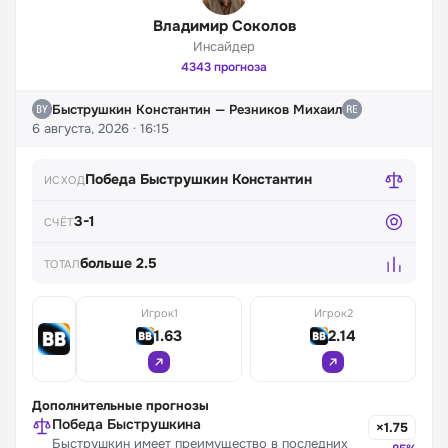
Владимир Соколов
Инсайдер
4343 прогноза
Быструшкин Константин — Резников Михаил
6 августа, 2026 · 16:15
Победа Быструшкин Константин
ИСХОД
3-1
СЧЁТ
больше 2.5
ТОТАЛ
Игрок1
Игрок2
1.63
2.14
Дополнительные прогнозы
Победа Быструшкина
×1.75
Быструшкин имеет преимущество в последних