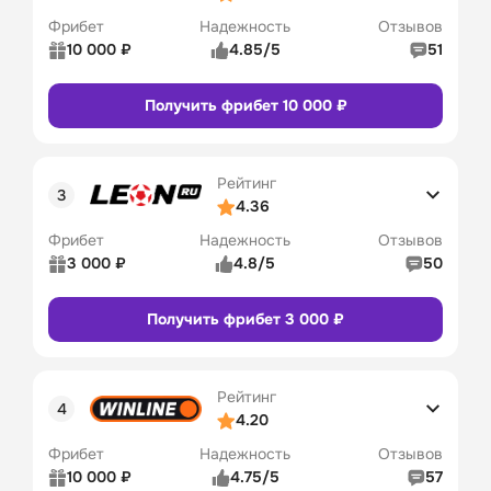
Удобство платежей
4/5
Фрибет
Надежность
Отзывов
Служба поддержки
5/5
10 000 ₽
4.85/5
51
Бонусы и акции
5/5
Рейтинг 
5/5
Получить фрибет 10 000 ₽
пользователей
Промокод
Бонусы
Коэффициенты
5/5
22
Линия в прематче
4/5
Рейтинг
Линия в лайве
Сайт
Приложение
5/5
4.36
Удобство платежей
4/5
Фрибет
Надежность
Отзывов
Служба поддержки
4/5
3 000 ₽
4.8/5
50
Бонусы и акции
5/5
Рейтинг 
5/5
Получить фрибет 3 000 ₽
пользователей
Промокод
Бонусы
Коэффициенты
5/5
42
Линия в прематче
5/5
Рейтинг
Линия в лайве
Сайт
Приложение
3/5
4.20
Удобство платежей
4/5
Фрибет
Надежность
Отзывов
Служба поддержки
5/5
10 000 ₽
4.75/5
57