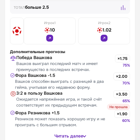
больше 2.5
ТОТАЛ
Игрок1
Игрок2
10
1.02
Дополнительные прогнозы
Победа Вашкова
×1.75
Вашков выиграл последний матч и имеет
75%
преимущество в последних встречах.
Фора Вашкова -1.5
×2.00
Вашков способен выиграть с разницей в два
70%
гейма, учитывая его недавнюю форму.
3:2 в пользу Вашкова
×3.50
Ожидается напряжённая игра, и такой счёт
65%
соответствует их предыдущим встречам.
Не прошла
Фора Резникова +1.5
×1.90
Резников может показать хорошую игру и не
60%
проиграть с большим отрывом.
Читать далее