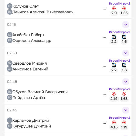
Игрок1
Игрок2
Колунов Олег
—
Денисов Алексей Вячеславович
2.9
1.35
02:15
Игрок1
Игрок2
Агабабян Роберт
—
Федоров Александр
2.2
1.6
02:30
Игрок1
Игрок2
Свердлов Михаил
—
Анисимов Евгений
2.2
1.6
02:45
Игрок1
Игрок2
Обухов Василий Валерьевич
—
Пойдашев Артём
2.14
1.63
02:45
Игрок1
Игрок2
Харламов Дмитрий
—
Кугурушев Дмитрий
4.15
1.19