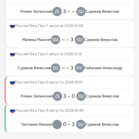
3 – —
Роман Зеленский
Суриков Вячеслав
Россия
Лига Про
7 августа 2026
12:45
— – 3
Мамека Максим
Суриков Вячеслав
Россия
Лига Про
7 августа 2026
12:15
— – 3
Суриков Вячеслав
Рыбалкин Александр
Россия
Лига Про
5 августа 2026
19:15
3 – 0
Роман Зеленский
Суриков Вячеслав
Россия
Лига Про
5 августа 2026
16:45
0 – 3
Талтыкин Михаил
Суриков Вячеслав