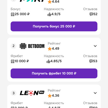
4.64
Бонус
Надежность
Отзывов
25 000 ₽
4.9/5
52
Рейтинг 
5/5
Получить бонус 25 000 ₽
пользователей
Коэффициенты
5/5
Линия в прематче
4/5
Рейтинг
Линия в лайве
5/5
4.49
Удобство платежей
4/5
Фрибет
Надежность
Отзывов
Служба поддержки
5/5
10 000 ₽
4.85/5
53
Бонусы и акции
5/5
Рейтинг 
5/5
Получить фрибет 10 000 ₽
пользователей
Промокод
Бонусы
Коэффициенты
5/5
22
Линия в прематче
4/5
Рейтинг
Линия в лайве
Сайт
Приложение
5/5
4.36
Удобство платежей
4/5
Фрибет
Надежность
Отзывов
Служба поддержки
4/5