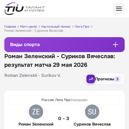
Главная
Матч центр
Настольный теннис
Лига Про
Роман Зеленский - Суриков Вячеслав
Популярные БК
Пари
Виды спорта
По букмекеру
БетБум
Леон
Pari
Роман Зеленский - Суриков Вячеслав:
Приложения для Android
Винлайн
BetBoom
результат матча 29 мая 2026
Фонбет
Leon
Пари
Виды спорта
Марафон
Winline
БетБум
Roman Zelenskii - Surikov V.
Прогнозы
3
Бетсити
Fonbet
Леон
Баскетбол
Статьи о БК
Мелбет
Лига Ставок
Винлайн
Киберспорт
Winline
Лига Ставок
Марафон
Фонбет
Теннис
База знаний
По видам спорта
Олимпбет
Бет-М
Марафон
Хоккей
Россия, Лига Про
Завершён
Виды ставок
Тенниси
Baltbet
Бетсити
Футбол
Футбол
Футбол
По видам спорта
Основы ставок
Балтбет
Melbet
Мелбет
Хоккей
0 - 3
Евролига
Сервисы
Бет-М
Olimpbet
Лига Ставок
Баскетбол
Футбол
Роман Зеленский
Суриков Вячеслав
Виды спорта
Кубок России
Беттери
Tennisi
Олимпбет
Теннис
Хоккей