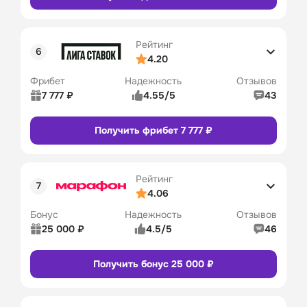
Коэффициенты
4/5
10
Линия в прематче
4/5
Рейтинг
Линия в лайве
Сайт
Приложение
4/5
4.20
Удобство платежей
4/5
Фрибет
Надежность
Отзывов
Служба поддержки
5/5
7 777 ₽
4.55/5
43
Бонусы и акции
4/5
Рейтинг 
5/5
Получить фрибет 7 777 ₽
пользователей
Промокод
Бонусы
Коэффициенты
4/5
10
Линия в прематче
4/5
Рейтинг
Сайт
Приложение
Линия в лайве
4/5
4.06
Удобство платежей
4/5
Бонус
Надежность
Отзывов
Служба поддержки
4/5
25 000 ₽
4.5/5
46
Бонусы и акции
5/5
Рейтинг 
5/5
Получить бонус 25 000 ₽
пользователей
Бонусы
17
Коэффициенты
4/5
Сайт
Приложение
Линия в прематче
4/5