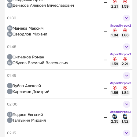
—
Денисов Алексей Вячеславович
2.21
1.59
01:30
Игрок1
Игрок2
Мамека Максим
—
Свердлов Михаил
1.84
1.86
01:45
Игрок1
Игрок2
Ситников Роман
—
Обухов Василий Валерьевич
1.59
2.21
01:45
Игрок1
Игрок2
Зубов Алексей
—
Харламов Дмитрий
1.86
1.84
02:00
Игрок1
Игрок2
Ледяев Евгений
—
Талтыкин Михаил
2.35
1.52
02:15