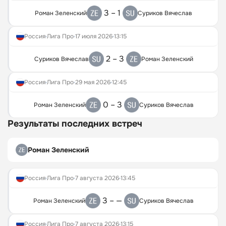
3 – 1
Роман Зеленский
Суриков Вячеслав
Россия
Лига Про
17 июля 2026
13:15
2 – 3
Суриков Вячеслав
Роман Зеленский
Россия
Лига Про
29 мая 2026
12:45
0 – 3
Роман Зеленский
Суриков Вячеслав
Результаты последних встреч
Роман Зеленский
Россия
Лига Про
7 августа 2026
13:45
3 – —
Роман Зеленский
Суриков Вячеслав
Россия
Лига Про
7 августа 2026
13:15