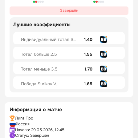
Лига Чемпионов
Зенит
Betcity
Тенниси
Теннис
Настольный теннис
Баскетбол
Завершён
Лига Европы
Спортбет
Bettery
Балтбет
Футбол
Волейбол
Теннис
24bet
Zenit
Беттери
Киберспорт
Настольный теннис
Лучшие коэффициенты
Рейтинги
Футбол
Спортбет
Зенит
Волейбол
Прочие категории
Лучшие букмекеры
РПЛ
24bet
Киберспорт
Приложения для iOS
Футбол
Индивидуальный тотал Surikov V. больше 1.5
1.40
Легальные букмекерские конторы
Фрибеты
Лига чемпионов
Российские букмекеры
Фрибеты без депозита
АПЛ
РПЛ
Leon
БК с мобильным приложением
Фрибет без отыгрыша
Серия А
Лига чемпионов
Zenit
Тотал больше 2.5
1.55
Надежные букмекеры
Промокод без отыгрыша
Ла Лига
АПЛ
Лига Ставок
БК с гостевым демосчетом
Бонус за регистрацию без отыгрыша
Бундеслига
Серия А
Марафон
Тотал меньше 3.5
1.70
БК с большими коэффициентами
Фрибеты сегодня
Лига Европы
Ла Лига
Melbet
БК с минимальными депозитами
Лучшие фрибеты
Лига конференций
Бундеслига
Pari
Победа Surikov V.
1.65
Букмекеры для ставок на американский футбол
Фрибет новым игрокам
Лига наций
Лига Европы
Tennisi
Букмекеры для ставок на бейсбол
Новые БК с фрибетом
Суперкубок УЕФА
Лига конференций
Fonbet
Хоккей
Хоккей
Букмекеры для ставок на гольф
Фрибет 3000
Betcity
Информация о матче
Букмекеры для ставок на автогонки
Акции букмекерских контор при регистрации
КХЛ
КХЛ
BetBoom
Букмекеры для ставок на чемпионаты мира и Европы
Промокоды букмекеров
НХЛ
НХЛ
Bettery
Лига Про
Россия
Букмекеры для ставок на дартс
Бездепозитные бонусы за регистрацию
АХЛ
АХЛ
Olimpbet
Начало:
29.05.2026, 12:45
Баскетбол
Баскетбол
Букмекеры для ставок на скачки
Бездепозитные бонусы букмекеров
Winline
Статус: Завершён