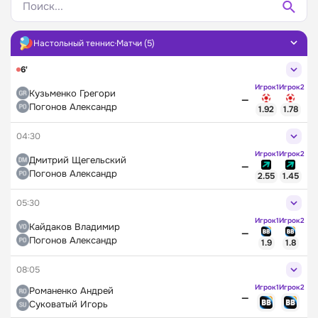
Поиск...
Настольный теннис
Матчи (5)
6'
Игрок1
Игрок2
Кузьменко Грегори
—
Погонов Александр
1.92
1.78
04:30
Игрок1
Игрок2
Дмитрий Щегельский
—
Погонов Александр
2.55
1.45
05:30
Игрок1
Игрок2
Кайдаков Владимир
—
Погонов Александр
1.9
1.8
08:05
Игрок1
Игрок2
Романенко Андрей
—
Суковатый Игорь