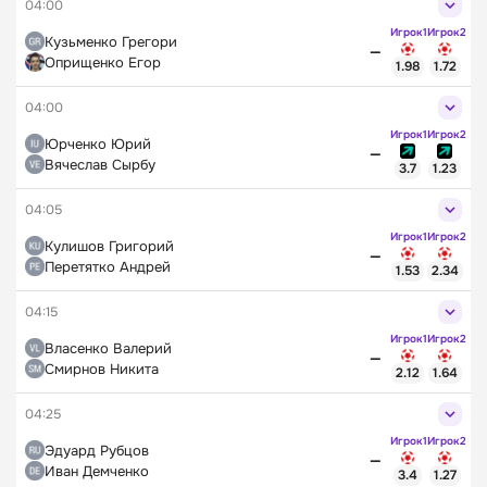
04:00
Игрок1
Игрок2
Кузьменко Грегори
—
Оприщенко Егор
1.98
1.72
04:00
Игрок1
Игрок2
Юрченко Юрий
—
Вячеслав Сырбу
3.7
1.23
04:05
Игрок1
Игрок2
Кулишов Григорий
—
Перетятко Андрей
1.53
2.34
04:15
Игрок1
Игрок2
Власенко Валерий
—
Смирнов Никита
2.12
1.64
04:25
Игрок1
Игрок2
Эдуард Рубцов
—
Иван Демченко
3.4
1.27