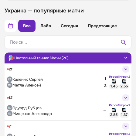
Украина — популярные матчи
Все
Лайв
Сегодня
Предстоящие
Поиск...
Настольный теннис
Матчи (20)
21'
Игрок1
Игрок2
1
Каленик Сергей
Метла Алексей
3
1.45
2.55
12'
Игрок1
Игрок2
Эдуард Рубцов
—
Мищенко Александр
2.85
1.37
7'
Игрок1
Игрок2