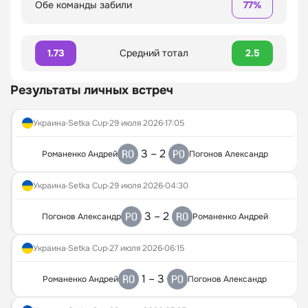
Обе команды забили
77%
Чемпионат мира
Суперлига России
Чемпионат Европы
1.73
Средний тотал
2.5
Киберспорт
IEM Cologne
Результаты личных встреч
The International
Esports World Cup Counter Strike
Украина
Setka Cup
29 июля 2026
17:05
3 – 2
Романенко Андрей
Погонов Александр
Украина
Setka Cup
29 июля 2026
04:30
3 – 2
Погонов Александр
Романенко Андрей
Украина
Setka Cup
27 июля 2026
06:15
1 – 3
Романенко Андрей
Погонов Александр