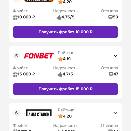
4.20
Удобство платежей
4/5
Фрибет
Надежность
Отзывов
Служба поддержки
5/5
10 000 ₽
4.75/5
58
Бонусы и акции
4/5
Рейтинг 
5/5
Получить фрибет 10 000 ₽
пользователей
Промокод
Бонусы
Коэффициенты
4/5
34
Линия в прематче
4/5
Рейтинг
Линия в лайве
Сайт
Приложение
4/5
4.19
Удобство платежей
4/5
Фрибет
Надежность
Отзывов
Служба поддержки
4/5
15 000 ₽
4.7/5
47
Бонусы и акции
5/5
Рейтинг 
5/5
Получить фрибет 15 000 ₽
пользователей
Промокод
Бонусы
Коэффициенты
4/5
10
Линия в прематче
4/5
Рейтинг
Линия в лайве
Сайт
Приложение
4/5
4.20
Удобство платежей
4/5
Фрибет
Надежность
Отзывов
Служба поддержки
5/5