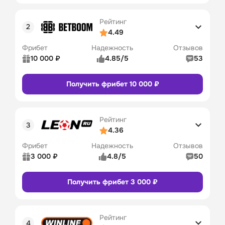
Линия в прематче
4/5
Рейтинг
Линия в лайве
5/5
4.49
Удобство платежей
4/5
Фрибет
Надежность
Отзывов
Служба поддержки
5/5
10 000 ₽
4.85/5
53
Бонусы и акции
5/5
Рейтинг 
5/5
Получить фрибет 10 000 ₽
пользователей
Промокод
Бонусы
Коэффициенты
5/5
22
Линия в прематче
4/5
Рейтинг
Линия в лайве
Сайт
Приложение
5/5
4.36
Удобство платежей
4/5
Фрибет
Надежность
Отзывов
Служба поддержки
4/5
3 000 ₽
4.8/5
50
Бонусы и акции
5/5
Рейтинг 
5/5
Получить фрибет 3 000 ₽
пользователей
Промокод
Бонусы
Коэффициенты
5/5
42
Линия в прематче
5/5
Рейтинг
Линия в лайве
Сайт
Приложение
3/5