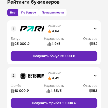
Рейтинги букмекеров
Все
По бонусу
По надежности
Рейтинг
4.64
Бонус
Надежность
Отзывов
25 000 ₽
4.9/5
52
Рейтинг 
5/5
Получить бонус 25 000 ₽
пользователей
Коэффициенты
5/5
Линия в прематче
4/5
Рейтинг
Линия в лайве
5/5
4.49
Удобство платежей
4/5
Фрибет
Надежность
Отзывов
Служба поддержки
5/5
10 000 ₽
4.85/5
53
Бонусы и акции
5/5
Рейтинг 
5/5
Получить фрибет 10 000 ₽
пользователей
Промокод
Бонусы