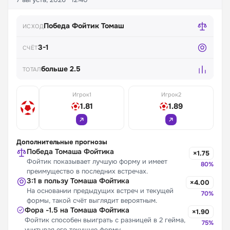
Победа Фойтик Томаш
ИСХОД
3-1
СЧЁТ
больше 2.5
ТОТАЛ
Игрок1
Игрок2
1.81
1.89
Дополнительные прогнозы
Победа Томаша Фойтика
×1.75
Фойтик показывает лучшую форму и имеет
80%
преимущество в последних встречах.
3:1 в пользу Томаша Фойтика
×4.00
На основании предыдущих встреч и текущей
70%
формы, такой счёт выглядит вероятным.
Фора -1.5 на Томаша Фойтика
×1.90
Фойтик способен выиграть с разницей в 2 гейма,
75%
учитывая его текущую форму.