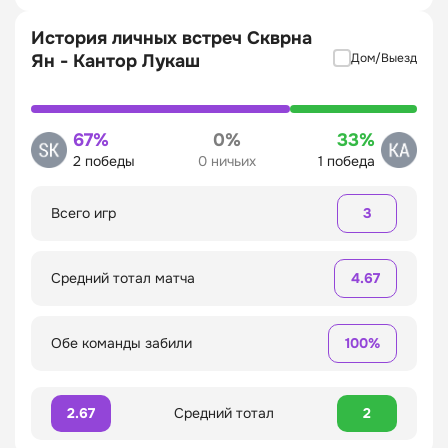
Чемпионат мира
История личных встреч Скврна
Суперлига России
Ян - Кантор Лукаш
Дом/Выезд
Чемпионат Европы
Киберспорт
IEM Cologne
The International
67%
0%
33%
Esports World Cup Counter Strike
2 победы
0 ничьих
1 победа
Всего игр
3
Средний тотал матча
4.67
Обе команды забили
100%
2.67
Средний тотал
2