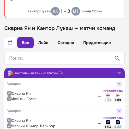
1 – 3
Кантор Лукаш
Томаш Молин
Скврна Ян и Кантор Лукаш — матчи команд
Все
Лайв
Сегодня
Предстоящие
Поиск...
Настольный теннис
Матчи (3)
Завершён
Игрок1
Игрок2
Скврна Ян
—
Фойтик Томаш
1.81
1.89
Завершён
Игрок1
Игрок2
Скврна Ян
—
Вельки Юниор Далибор
1.54
2.32