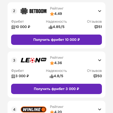
Линия в прематче
4/5
Рейтинг
Линия в лайве
5/5
4.49
Удобство платежей
4/5
Фрибет
Надежность
Отзывов
Служба поддержки
5/5
10 000 ₽
4.85/5
51
Бонусы и акции
5/5
Рейтинг 
5/5
Получить фрибет 10 000 ₽
пользователей
Промокод
Бонусы
Коэффициенты
5/5
22
Линия в прематче
4/5
Рейтинг
Линия в лайве
Сайт
Приложение
5/5
4.36
Удобство платежей
4/5
Фрибет
Надежность
Отзывов
Служба поддержки
4/5
3 000 ₽
4.8/5
50
Бонусы и акции
5/5
Рейтинг 
5/5
Получить фрибет 3 000 ₽
пользователей
Промокод
Бонусы
Коэффициенты
5/5
42
Линия в прематче
5/5
Рейтинг
Линия в лайве
Сайт
Приложение
3/5
4.20