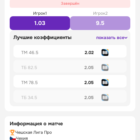
Завершён
Лига Чемпионов
Зенит
Betcity
Тенниси
Теннис
Настольный теннис
Баскетбол
Лига Европы
Спортбет
Bettery
Балтбет
Футбол
Волейбол
Теннис
Игрок1
Игрок2
24bet
Zenit
Беттери
Киберспорт
Настольный теннис
1.03
9.5
Рейтинги
Футбол
Спортбет
Зенит
Волейбол
Прочие категории
Лучшие букмекеры
РПЛ
24bet
Киберспорт
Лучшие коэффициенты
показать все
Приложения для iOS
Футбол
Легальные букмекерские конторы
Фрибеты
Лига чемпионов
Российские букмекеры
Фрибеты без депозита
АПЛ
РПЛ
Leon
ТМ 46.5
2.02
БК с мобильным приложением
Фрибет без отыгрыша
Серия А
Лига чемпионов
Zenit
Надежные букмекеры
Промокод без отыгрыша
Ла Лига
АПЛ
Лига Ставок
ТБ 82.5
2.05
БК с гостевым демосчетом
Бонус за регистрацию без отыгрыша
Бундеслига
Серия А
Марафон
БК с большими коэффициентами
Фрибеты сегодня
Лига Европы
Ла Лига
Melbet
ТМ 78.5
2.05
БК с минимальными депозитами
Лучшие фрибеты
Лига конференций
Бундеслига
Pari
Букмекеры для ставок на американский футбол
Фрибет новым игрокам
Лига наций
Лига Европы
Tennisi
ТБ 34.5
2.05
Букмекеры для ставок на бейсбол
Новые БК с фрибетом
Суперкубок УЕФА
Лига конференций
Fonbet
Хоккей
Хоккей
Букмекеры для ставок на гольф
Фрибет 3000
Betcity
Букмекеры для ставок на автогонки
Акции букмекерских контор при регистрации
КХЛ
КХЛ
BetBoom
Букмекеры для ставок на чемпионаты мира и Европы
Промокоды букмекеров
НХЛ
НХЛ
Bettery
Информация о матче
Букмекеры для ставок на дартс
Бездепозитные бонусы за регистрацию
АХЛ
АХЛ
Olimpbet
Чешская Лига Про
Баскетбол
Баскетбол
Букмекеры для ставок на скачки
Бездепозитные бонусы букмекеров
Winline
Чехия