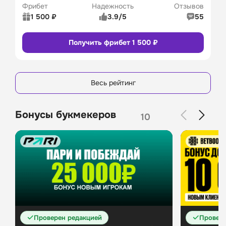
Фрибет
Надежность
Отзывов
Служба поддержки
4/5
1 500 ₽
3.9/5
55
Бонусы и акции
4/5
Рейтинг 
5/5
Получить фрибет 1 500 ₽
пользователей
Промокод
Бонусы
Коэффициенты
3/5
8
Линия в прематче
3/5
Линия в лайве
Сайт
Приложение
4/5
Весь рейтинг
Удобство платежей
4/5
Служба поддержки
4/5
Бонусы букмекеров
10
Бонусы и акции
4/5
Промокод
Бонусы
13
Сайт
Приложение
Проверен редакцией
Провере