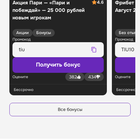
Акция Пари — «Пари и
4.6
Фрибет Б
побеждай» — 25 000 рублей
Август 20
новым игрокам
Акции
Бонусы
Без отыгр
Промокод
Промокод
Получить бонус
П
382
434
Оцените
Оцените
Бессрочно
Бессрочно
Все бонусы