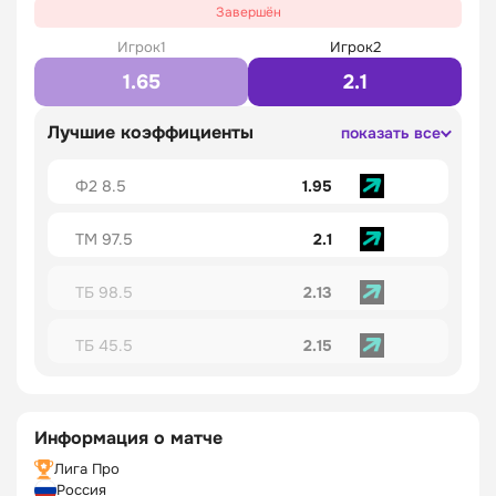
Завершён
Лига Чемпионов
Зенит
Betcity
Тенниси
Теннис
Настольный теннис
Баскетбол
Лига Европы
Спортбет
Bettery
Балтбет
Футбол
Волейбол
Теннис
Игрок1
Игрок2
24bet
Zenit
Беттери
Киберспорт
Настольный теннис
1.65
2.1
Рейтинги
Футбол
Спортбет
Зенит
Волейбол
Прочие категории
Лучшие букмекеры
РПЛ
24bet
Киберспорт
Лучшие коэффициенты
показать все
Приложения для iOS
Футбол
Легальные букмекерские конторы
Фрибеты
Лига чемпионов
Российские букмекеры
Фрибеты без депозита
АПЛ
РПЛ
Leon
Ф2 8.5
1.95
БК с мобильным приложением
Фрибет без отыгрыша
Серия А
Лига чемпионов
Zenit
Надежные букмекеры
Промокод без отыгрыша
Ла Лига
АПЛ
Лига Ставок
ТМ 97.5
2.1
БК с гостевым демосчетом
Бонус за регистрацию без отыгрыша
Бундеслига
Серия А
Марафон
БК с большими коэффициентами
Фрибеты сегодня
Лига Европы
Ла Лига
Melbet
ТБ 98.5
2.13
БК с минимальными депозитами
Лучшие фрибеты
Лига конференций
Бундеслига
Pari
Букмекеры для ставок на американский футбол
Фрибет новым игрокам
Лига наций
Лига Европы
Tennisi
ТБ 45.5
2.15
Букмекеры для ставок на бейсбол
Новые БК с фрибетом
Суперкубок УЕФА
Лига конференций
Fonbet
Хоккей
Хоккей
Букмекеры для ставок на гольф
Фрибет 3000
Betcity
Букмекеры для ставок на автогонки
Акции букмекерских контор при регистрации
КХЛ
КХЛ
BetBoom
Букмекеры для ставок на чемпионаты мира и Европы
Промокоды букмекеров
НХЛ
НХЛ
Bettery
Информация о матче
Букмекеры для ставок на дартс
Бездепозитные бонусы за регистрацию
АХЛ
АХЛ
Olimpbet
Лига Про
Баскетбол
Баскетбол
Букмекеры для ставок на скачки
Бездепозитные бонусы букмекеров
Winline
Россия