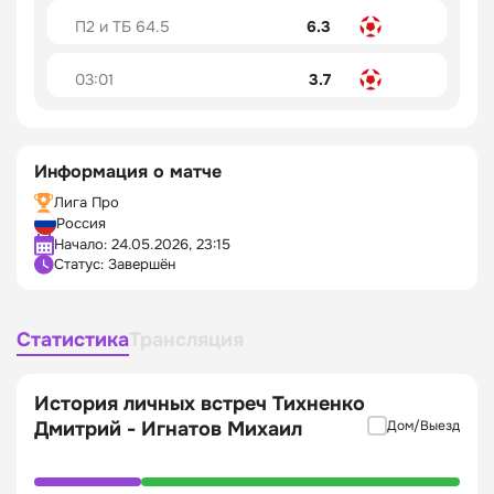
Чемпионат мира
П2 и ТБ 64.5
6.3
Суперлига России
Чемпионат Европы
03:01
3.7
Киберспорт
IEM Cologne
The International
Esports World Cup Counter Strike
Информация о матче
Лига Про
Россия
Начало:
24.05.2026, 23:15
Статус: Завершён
Статистика
Трансляция
История личных встреч Тихненко
Дмитрий - Игнатов Михаил
Дом/Выезд