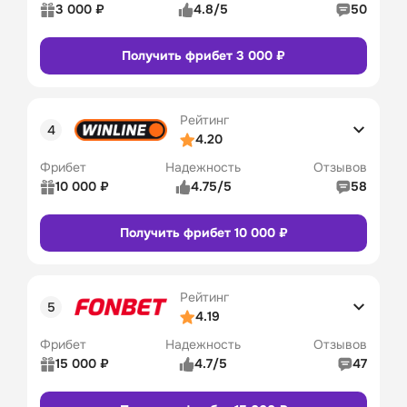
3 000 ₽
4.8/5
50
Бонусы и акции
5/5
Рейтинг 
5/5
Получить фрибет 3 000 ₽
пользователей
Промокод
Бонусы
Коэффициенты
5/5
43
Линия в прематче
5/5
Рейтинг
Линия в лайве
Сайт
Приложение
3/5
4.20
Удобство платежей
4/5
Фрибет
Надежность
Отзывов
Служба поддержки
5/5
10 000 ₽
4.75/5
58
Бонусы и акции
4/5
Рейтинг 
5/5
Получить фрибет 10 000 ₽
пользователей
Промокод
Бонусы
Коэффициенты
4/5
35
Линия в прематче
4/5
Рейтинг
Линия в лайве
Сайт
Приложение
4/5
4.19
Удобство платежей
4/5
Фрибет
Надежность
Отзывов
Служба поддержки
4/5
15 000 ₽
4.7/5
47
Бонусы и акции
5/5
Рейтинг 
5/5