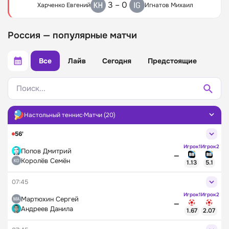
3 – 0
Харченко Евгений
Игнатов Михаил
Россия — популярные матчи
Все
Лайв
Сегодня
Предстоящие
Поиск...
Настольный теннис
Матчи (20)
56'
Игрок1
Игрок2
Попов Дмитрий
—
Королёв Семён
1.13
5.1
07:45
Игрок1
Игрок2
Мартюхин Сергей
—
Андреев Данила
1.67
2.07