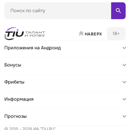
Поиск по матч-центру
18+
НАВЕРХ
Приложения на Андроид
Пари
Бонусы
БетБум
Pari
Фрибеты
Леон
BetBoom
Лига Ставок
Пари
Информация
Leon
Мелбет
БетБум
Winline
Политика конфиденциальности
Прогнозы
Бетсити
Леон
Fonbet
Политика cookies
Марафон
© 2015 - 2026 ИА "TIU.RU"
Винлайн
Прогнозы на спорт