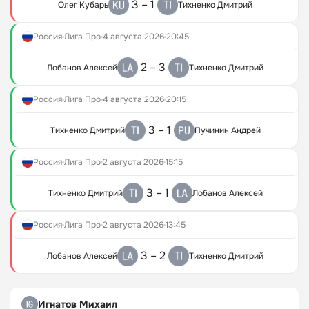
3 – 1
Олег Кубарь
Тихненко Дмитрий
Россия
Лига Про
4 августа 2026
20:45
2 – 3
Лобанов Алексей
Тихненко Дмитрий
Россия
Лига Про
4 августа 2026
20:15
3 – 1
Тихненко Дмитрий
Пучинин Андрей
Россия
Лига Про
2 августа 2026
15:15
3 – 1
Тихненко Дмитрий
Лобанов Алексей
Россия
Лига Про
2 августа 2026
13:45
3 – 2
Лобанов Алексей
Тихненко Дмитрий
Игнатов Михаил