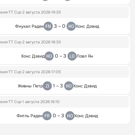
ехия
TT Cup
2 августа 2026
19:35
3 – 0
Фнукал Радек
Хонс Дэвид
ехия
TT Cup
2 августа 2026
18:35
0 – 3
Хонс Дэвид
Ловл Ян
ехия
TT Cup
2 августа 2026
17:05
1 – 3
Живны Петр
Хонс Дэвид
ехия
TT Cup
1 августа 2026
16:10
0 – 3
Фитль Радек
Хонс Дэвид