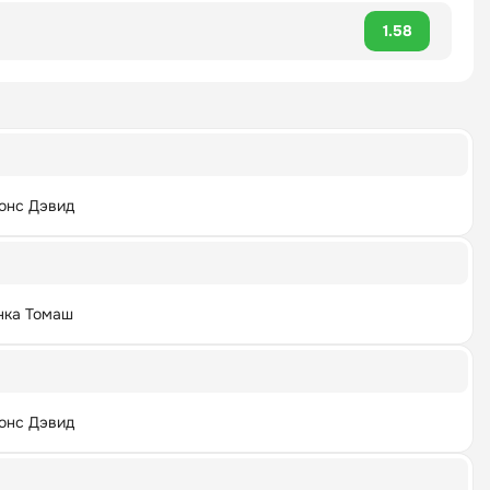
1.58
онс Дэвид
нка Томаш
онс Дэвид