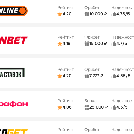
ве
3/5
Удобство платежей
42
Рейтинг
Фрибет
Надежност
ции
4/5
4.20
10 000 ₽
4.75/5
ьзователей
5/5
Коэффициенты
Бонусы
ве
4/5
Удобство платежей
34
Рейтинг
Фрибет
Надежност
ции
5/5
4.19
15 000 ₽
4.7/5
Бонусы
ьзователей
5/5
Коэффициенты
10
ве
4/5
Удобство платежей
Рейтинг
Фрибет
Надежност
ции
4/5
4.20
7 777 ₽
4.55/5
Бонусы
ьзователей
5/5
Коэффициенты
10
ве
4/5
Удобство платежей
Рейтинг
Бонус
Надежност
ции
5/5
4.06
25 000 ₽
4.5/5
ьзователей
5/5
Коэффициенты
ве
4/5
Удобство платежей
Рейтинг
Фрибет
Надежност
ции
4/5