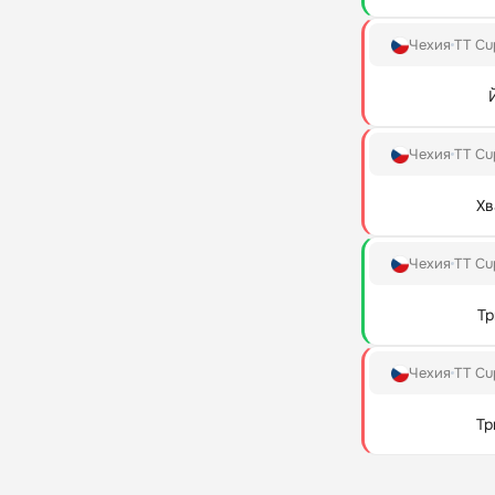
Чехия
TT Cu
Чехия
TT Cu
Хв
Чехия
TT Cu
Тр
Чехия
TT Cu
Тр