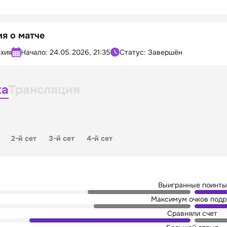
я о матче
хия
Начало:
24.05.2026, 21:35
Статус: Завершён
ка
Трансляция
2-й сет
3-й сет
4-й сет
Выигранные поинты
Максимум очков подр
Сравняли счет