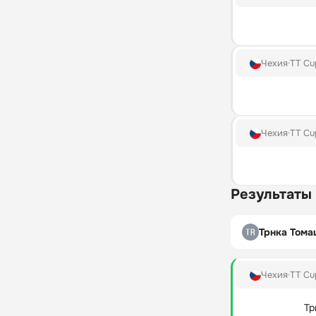
Чехия
TT Cu
Чехия
TT Cu
Результаты
Трнка Тома
Чехия
TT Cu
Тр