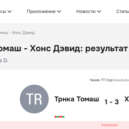
усы
Приложения
Новости
Стать
омаш - Хонс Дэвид
омаш - Хонс Дэвид: результат
s D.
Чехия, TT Cup
Завершё
Трнка Томаш
Х
1 - 3
Завершён