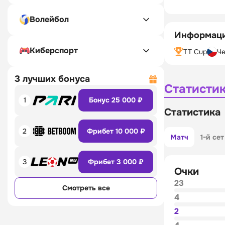
Волейбол
Информаци
Киберспорт
TT Cup
Че
3 лучших бонуса
Статисти
1
Бонус 25 000 ₽
Статистика
2
Фрибет 10 000 ₽
Матч
1-й сет
3
Фрибет 3 000 ₽
Очки
23
Смотреть все
4
2