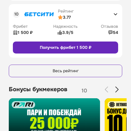
16
Линия в прематче
4/5
Рейтинг
Линия в лайве
Сайт
Приложение
3/5
3.77
Удобство платежей
4/5
Фрибет
Надежность
Отзывов
Служба поддержки
4/5
1 500 ₽
3.9/5
54
Бонусы и акции
4/5
Рейтинг 
5/5
Получить фрибет 1 500 ₽
пользователей
Промокод
Бонусы
Коэффициенты
3/5
8
Линия в прематче
3/5
Линия в лайве
Сайт
Приложение
4/5
Весь рейтинг
Удобство платежей
4/5
Служба поддержки
4/5
Бонусы букмекеров
10
Бонусы и акции
4/5
Промокод
Бонусы
13
Сайт
Приложение