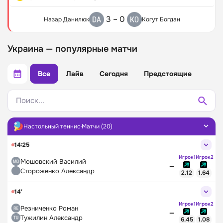
3 – 0
Назар Данилюк
Когут Богдан
Украина — популярные матчи
Все
Лайв
Сегодня
Предстоящие
Поиск...
Настольный теннис
Матчи (20)
14:25
Игрок1
Игрок2
Мошовский Василий
—
Стороженко Александр
2.12
1.64
14'
Игрок1
Игрок2
Резниченко Роман
—
Тужилин Александр
6.45
1.08