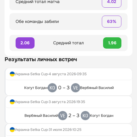
Средний тотал матча
4.02
Чемпионат мира
Суперлига России
Чемпионат Европы
Обе команды забили
63%
Киберспорт
IEM Cologne
The International
2.06
Средний тотал
1.96
Esports World Cup Counter Strike
Результаты личных встреч
Украина
Setka Cup
4 августа 2026
09:35
0 – 3
Когут Богдан
Вербяный Василий
Украина
Setka Cup
3 августа 2026
19:35
2 – 3
Вербяный Василий
Когут Богдан
Украина
Setka Cup
31 июля 2026
10:25