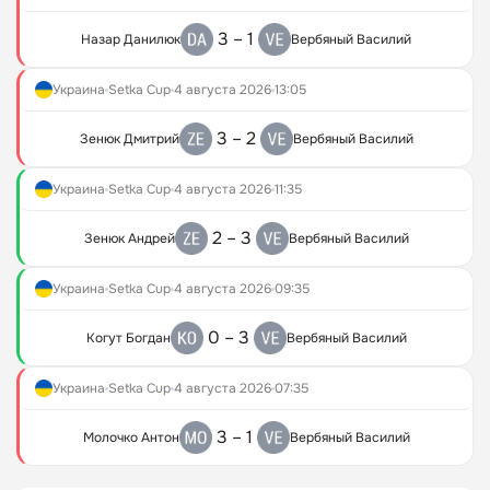
3 – 1
Назар Данилюк
Вербяный Василий
Украина
Setka Cup
4 августа 2026
13:05
3 – 2
Зенюк Дмитрий
Вербяный Василий
Украина
Setka Cup
4 августа 2026
11:35
2 – 3
Зенюк Андрей
Вербяный Василий
Украина
Setka Cup
4 августа 2026
09:35
0 – 3
Когут Богдан
Вербяный Василий
Украина
Setka Cup
4 августа 2026
07:35
3 – 1
Молочко Антон
Вербяный Василий