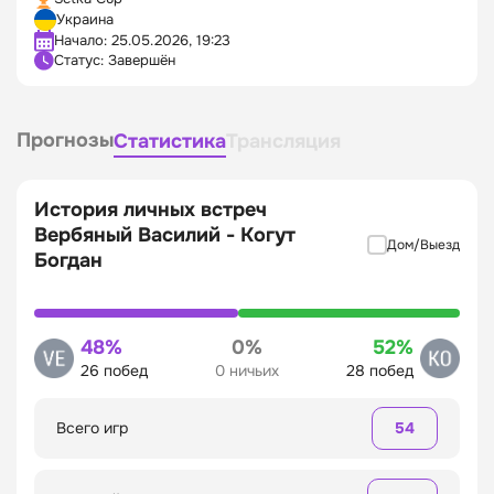
Букмекеры для ставок на киберспорт
НБА
НБА
Baltbet
Украина
Букмекеры для профессиональных игроков
Единая Лига ВТБ
Единая Лига ВТБ
24Бет
Начало:
25.05.2026, 19:23
Букмекеры для ставок на футбол
Евролига
Евролига
Статус: Завершён
WNBA
WNBA
Суперлига
Суперлига
Теннис
Теннис
Прогнозы
Статистика
Трансляция
US Open 2026 ATP
ATP
US Open 2026 WTA
WTA
Настольный теннис
Cincinnati ATP
История личных встреч
Cincinnati WTA
Челленджер
Вербяный Василий - Когут
Дом/Выезд
Настольный теннис
Лига Про
Богдан
Чемпионат мира
Setka Cup
Волейбол
Кубок мира
Чемпионат Европы
Лига Наций
48%
0%
52%
WTT Champions Yokohama, MS
Суперлига России
26 побед
0 ничьих
28 побед
Киберспорт
WTT Champions Yokohama, WS
Europe Smash Sweden, WS
IEM Cologne
Всего игр
54
Europe Smash Sweden, MS
The International
Волейбол
Лига Наций