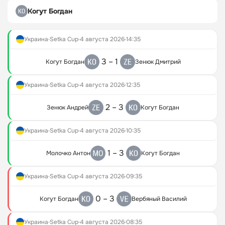
Когут Богдан
Украина
Setka Cup
4 августа 2026
14:35
3 – 1
Когут Богдан
Зенюк Дмитрий
Украина
Setka Cup
4 августа 2026
12:35
2 – 3
Зенюк Андрей
Когут Богдан
Украина
Setka Cup
4 августа 2026
10:35
1 – 3
Молочко Антон
Когут Богдан
Украина
Setka Cup
4 августа 2026
09:35
0 – 3
Когут Богдан
Вербяный Василий
Украина
Setka Cup
4 августа 2026
08:35