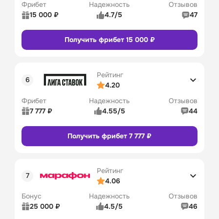
Фрибет
Надежность
Отзывов
Служба поддержки
4/5
15 000 ₽
4.7/5
47
Бонусы и акции
5/5
Рейтинг 
5/5
Получить фрибет 15 000 ₽
пользователей
Промокод
Бонусы
Коэффициенты
4/5
10
Линия в прематче
4/5
Рейтинг
Линия в лайве
Сайт
Приложение
4/5
4.20
Удобство платежей
4/5
Фрибет
Надежность
Отзывов
Служба поддержки
5/5
7 777 ₽
4.55/5
44
Бонусы и акции
4/5
Рейтинг 
5/5
Получить фрибет 7 777 ₽
пользователей
Промокод
Бонусы
Коэффициенты
4/5
10
Линия в прематче
4/5
Рейтинг
Сайт
Приложение
Линия в лайве
4/5
4.06
Удобство платежей
4/5
Бонус
Надежность
Отзывов
Служба поддержки
4/5
25 000 ₽
4.5/5
46
Бонусы и акции
5/5