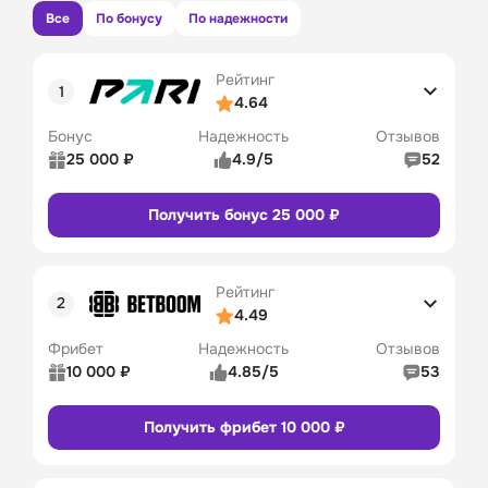
Все
По бонусу
По надежности
Рейтинг
4.64
Бонус
Надежность
Отзывов
25 000 ₽
4.9/5
52
Рейтинг 
5/5
Получить бонус 25 000 ₽
пользователей
Коэффициенты
5/5
Линия в прематче
4/5
Рейтинг
Линия в лайве
5/5
4.49
Удобство платежей
4/5
Фрибет
Надежность
Отзывов
Служба поддержки
5/5
10 000 ₽
4.85/5
53
Бонусы и акции
5/5
Рейтинг 
5/5
Получить фрибет 10 000 ₽
пользователей
Промокод
Бонусы
Коэффициенты
5/5
22
Линия в прематче
4/5