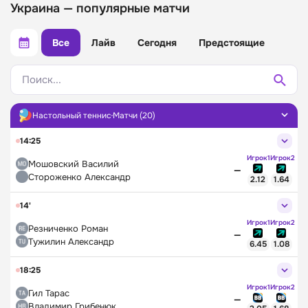
Украина — популярные матчи
Все
Лайв
Сегодня
Предстоящие
Поиск...
Настольный теннис
Матчи (20)
14:25
Игрок1
Игрок2
Мошовский Василий
—
Стороженко Александр
2.12
1.64
14'
Игрок1
Игрок2
Резниченко Роман
—
Тужилин Александр
6.45
1.08
18:25
Игрок1
Игрок2
Гил Тарас
—
Владимир Грибенюк