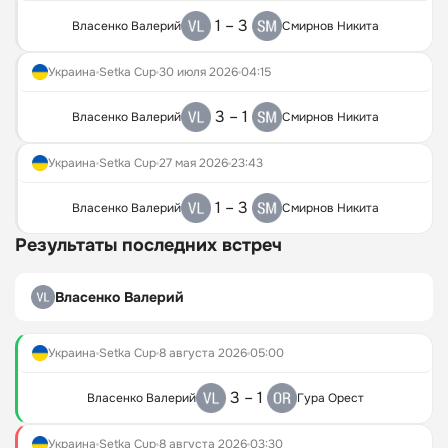
1 – 3
Власенко Валерий
Смирнов Никита
Украина
Setka Cup
30 июля 2026
04:15
3 – 1
Власенко Валерий
Смирнов Никита
Украина
Setka Cup
27 мая 2026
23:43
1 – 3
Власенко Валерий
Смирнов Никита
Результаты последних встреч
Власенко Валерий
Украина
Setka Cup
8 августа 2026
05:00
3 – 1
Власенко Валерий
Гура Орест
Украина
Setka Cup
8 августа 2026
03:30