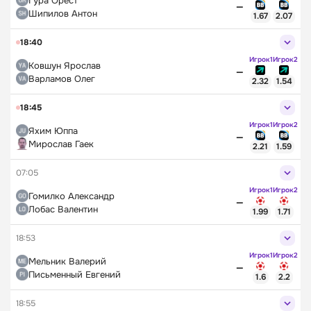
Гура Орест
—
Шипилов Антон
1.67
2.07
18:40
Игрок1
Игрок2
Ковшун Ярослав
—
Варламов Олег
2.32
1.54
18:45
Игрок1
Игрок2
Яхим Юппа
—
Мирослав Гаек
2.21
1.59
07:05
Игрок1
Игрок2
Гомилко Александр
—
Лобас Валентин
1.99
1.71
18:53
Игрок1
Игрок2
Мельник Валерий
—
Письменный Евгений
1.6
2.2
18:55