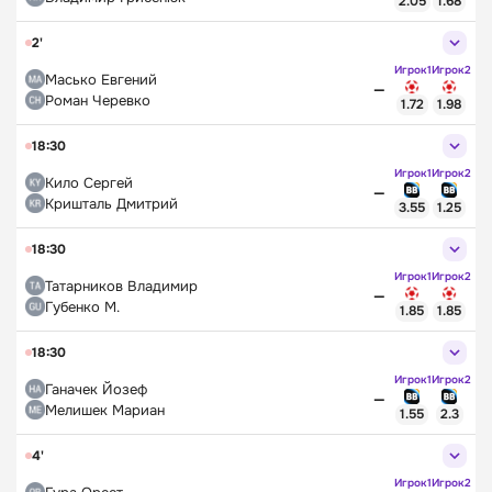
2.05
1.68
2'
Игрок1
Игрок2
Масько Евгений
—
Роман Черевко
1.72
1.98
18:30
Игрок1
Игрок2
Кило Сергей
—
Кришталь Дмитрий
3.55
1.25
18:30
Игрок1
Игрок2
Татарников Владимир
—
Губенко М.
1.85
1.85
18:30
Игрок1
Игрок2
Ганачек Йозеф
—
Мелишек Мариан
1.55
2.3
4'
Игрок1
Игрок2