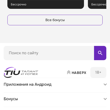
Бессрочно
Бессрочно
Все бонусы
Поиск по матч-центру
18+
НАВЕРХ
Приложения на Андроид
Пари
Бонусы
БетБум
Pari