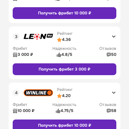
Бонусы и акции
5/5
Рейтинг 
5/5
Получить фрибет 10 000 ₽
пользователей
Промокод
Бонусы
Коэффициенты
5/5
22
Линия в прематче
4/5
Рейтинг
Линия в лайве
Сайт
Приложение
5/5
4.36
Удобство платежей
4/5
Фрибет
Надежность
Отзывов
Служба поддержки
4/5
3 000 ₽
4.8/5
50
Бонусы и акции
5/5
Рейтинг 
5/5
Получить фрибет 3 000 ₽
пользователей
Промокод
Бонусы
Коэффициенты
5/5
42
Линия в прематче
5/5
Рейтинг
Линия в лайве
Сайт
Приложение
3/5
4.20
Удобство платежей
4/5
Фрибет
Надежность
Отзывов
Служба поддержки
5/5
10 000 ₽
4.75/5
58
Бонусы и акции
4/5
Рейтинг 
5/5
Получить фрибет 10 000 ₽
пользователей
Промокод
Бонусы