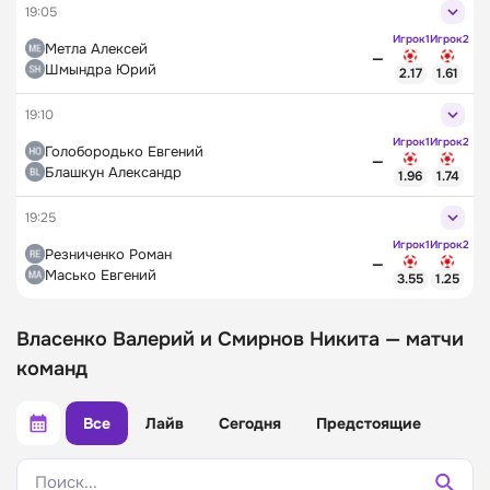
19:05
Игрок1
Игрок2
Метла Алексей
—
Шмындра Юрий
2.17
1.61
19:10
Игрок1
Игрок2
Голобородько Евгений
—
Блашкун Александр
1.96
1.74
19:25
Игрок1
Игрок2
Резниченко Роман
—
Масько Евгений
3.55
1.25
Власенко Валерий и Смирнов Никита — матчи
команд
Все
Лайв
Сегодня
Предстоящие
Поиск...