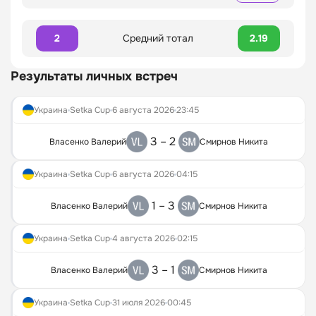
Чемпионат мира
Суперлига России
2
Средний тотал
2.19
Чемпионат Европы
Киберспорт
Результаты личных встреч
IEM Cologne
The International
Esports World Cup Counter Strike
Украина
Setka Cup
6 августа 2026
23:45
3 – 2
Власенко Валерий
Смирнов Никита
Украина
Setka Cup
6 августа 2026
04:15
1 – 3
Власенко Валерий
Смирнов Никита
Украина
Setka Cup
4 августа 2026
02:15
3 – 1
Власенко Валерий
Смирнов Никита
Украина
Setka Cup
31 июля 2026
00:45