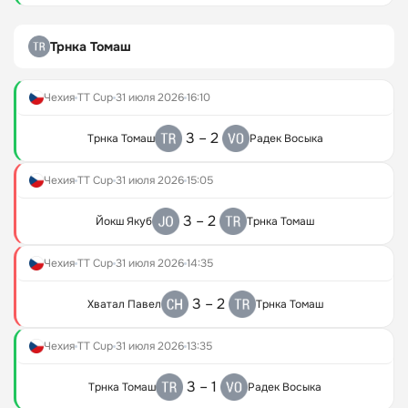
Трнка Томаш
Чехия
TT Cup
31 июля 2026
16:10
3 – 2
Трнка Томаш
Радек Восыка
Чехия
TT Cup
31 июля 2026
15:05
3 – 2
Йокш Якуб
Трнка Томаш
Чехия
TT Cup
31 июля 2026
14:35
3 – 2
Хватал Павел
Трнка Томаш
Чехия
TT Cup
31 июля 2026
13:35
3 – 1
Трнка Томаш
Радек Восыка