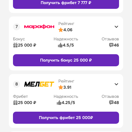
Получить фрибет 7 777 ₽
пользователей
Промокод
Бонусы
Коэффициенты
4/5
10
Линия в прематче
4/5
Рейтинг
Сайт
Приложение
Линия в лайве
4/5
4.06
Удобство платежей
4/5
Бонус
Надежность
Отзывов
Служба поддержки
4/5
25 000 ₽
4.5/5
46
Бонусы и акции
5/5
Рейтинг 
5/5
Получить бонус 25 000 ₽
пользователей
Бонусы
17
Коэффициенты
4/5
Сайт
Приложение
Линия в прематче
4/5
Рейтинг
Линия в лайве
4/5
3.91
Удобство платежей
4/5
Фрибет
Надежность
Отзывов
Служба поддержки
4/5
25 000 ₽
4.25/5
48
Бонусы и акции
4/5
Рейтинг 
5/5
Получить фрибет 25 000₽
пользователей
Промокод
Бонусы
Коэффициенты
4/5
15