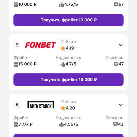
Служба поддержки
5/5
10 000 ₽
4.75/5
57
Бонусы и акции
4/5
Рейтинг 
5/5
Получить фрибет 10 000 ₽
пользователей
Промокод
Бонусы
Коэффициенты
4/5
34
Линия в прематче
4/5
Рейтинг
Линия в лайве
Сайт
Приложение
4/5
4.19
Удобство платежей
4/5
Фрибет
Надежность
Отзывов
Служба поддержки
4/5
15 000 ₽
4.7/5
47
Бонусы и акции
5/5
Рейтинг 
5/5
Получить фрибет 15 000 ₽
пользователей
Промокод
Бонусы
Коэффициенты
4/5
10
Линия в прематче
4/5
Рейтинг
Линия в лайве
Сайт
Приложение
4/5
4.20
Удобство платежей
4/5
Фрибет
Надежность
Отзывов
Служба поддержки
5/5
7 777 ₽
4.55/5
43
Бонусы и акции
4/5
Рейтинг 
5/5