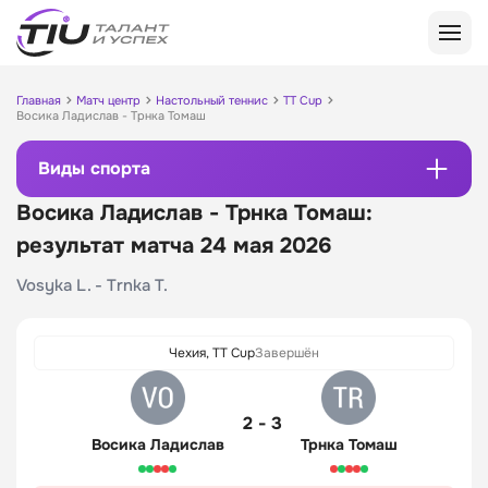
Главная
Матч центр
Настольный теннис
TT Cup
Восика Ладислав - Трнка Томаш
Популярные БК
Пари
Виды спорта
По букмекеру
БетБум
Леон
Pari
Восика Ладислав - Трнка Томаш:
Приложения для Android
Винлайн
BetBoom
результат матча 24 мая 2026
Фонбет
Leon
Пари
Виды спорта
Марафон
Winline
БетБум
Vosyka L. - Trnka T.
Бетсити
Fonbet
Леон
Баскетбол
Статьи о БК
Мелбет
Лига Ставок
Винлайн
Киберспорт
Winline
Лига Ставок
Марафон
Фонбет
Теннис
Чехия, TT Cup
Завершён
База знаний
По видам спорта
Олимпбет
Бет-М
Марафон
Хоккей
Виды ставок
Тенниси
Baltbet
Бетсити
Футбол
Футбол
2 - 3
Футбол
По видам спорта
Основы ставок
Балтбет
Melbet
Мелбет
Хоккей
Восика Ладислав
Трнка Томаш
Евролига
Сервисы
Бет-М
Olimpbet
Лига Ставок
Баскетбол
Футбол
Виды спорта
Кубок России
Беттери
Tennisi
Олимпбет
Теннис
Хоккей