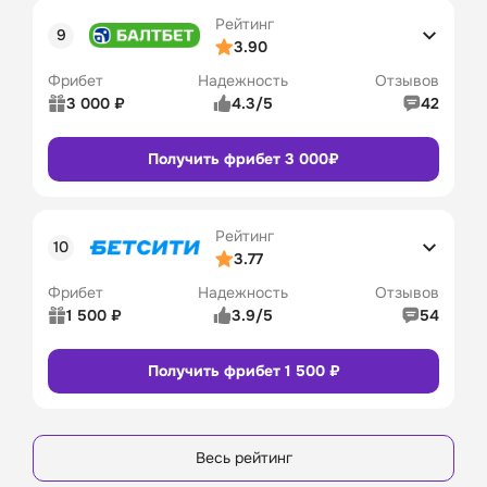
Линия в прематче
4/5
Рейтинг
Линия в лайве
Сайт
Приложение
3/5
3.90
Удобство платежей
4/5
Фрибет
Надежность
Отзывов
Служба поддержки
4/5
3 000 ₽
4.3/5
42
Бонусы и акции
4/5
Рейтинг 
5/5
Получить фрибет 3 000₽
пользователей
Промокод
Бонусы
Коэффициенты
4/5
16
Линия в прематче
4/5
Рейтинг
Линия в лайве
Сайт
Приложение
3/5
3.77
Удобство платежей
4/5
Фрибет
Надежность
Отзывов
Служба поддержки
4/5
1 500 ₽
3.9/5
54
Бонусы и акции
4/5
Рейтинг 
5/5
Получить фрибет 1 500 ₽
пользователей
Промокод
Бонусы
Коэффициенты
3/5
8
Линия в прематче
3/5
Линия в лайве
Сайт
Приложение
4/5
Весь рейтинг
Удобство платежей
4/5