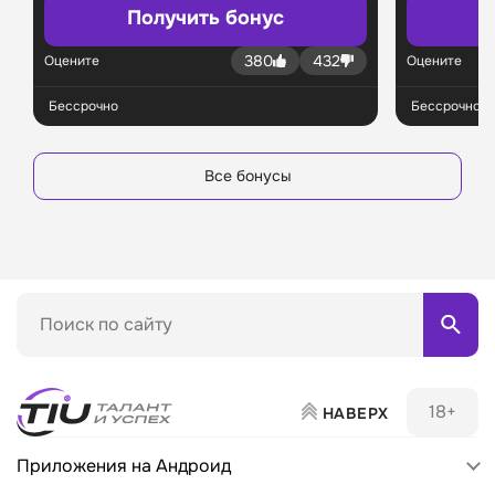
Получить бонус
П
380
432
Оцените
Оцените
Бессрочно
Бессрочно
Все бонусы
Поиск по матч-центру
18+
НАВЕРХ
Приложения на Андроид