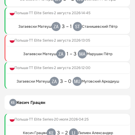
Польша
TT Elite Series
2 августа 2026
14:45
3 – 1
Загаевски Матеуш
Станишевский Пётр
Польша
TT Elite Series
2 августа 2026
13:05
1 – 3
Загаевски Матеуш
Марушак Пётр
Польша
TT Elite Series
2 августа 2026
12:00
3 – 0
Загаевски Матеуш
Муговский Аркадиуш
Кесич Грацян
Польша
TT Elite Series
20 июля 2026
04:25
3 – 2
Кесич Грацян
Лилиен Александер