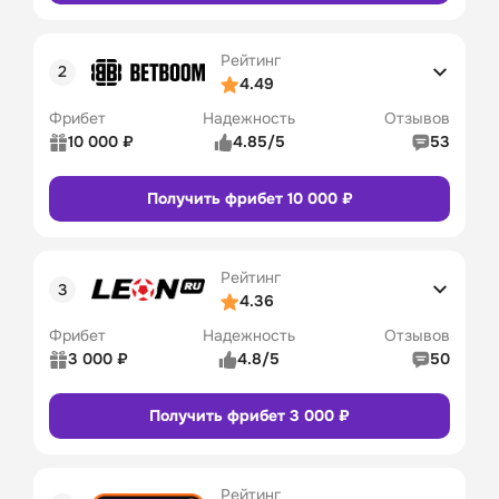
Коэффициенты
5/5
Линия в прематче
4/5
Рейтинг
Линия в лайве
5/5
4.49
Удобство платежей
4/5
Фрибет
Надежность
Отзывов
Служба поддержки
5/5
10 000 ₽
4.85/5
53
Бонусы и акции
5/5
Рейтинг 
5/5
Получить фрибет 10 000 ₽
пользователей
Промокод
Бонусы
Коэффициенты
5/5
22
Линия в прематче
4/5
Рейтинг
Линия в лайве
Сайт
Приложение
5/5
4.36
Удобство платежей
4/5
Фрибет
Надежность
Отзывов
Служба поддержки
4/5
3 000 ₽
4.8/5
50
Бонусы и акции
5/5
Рейтинг 
5/5
Получить фрибет 3 000 ₽
пользователей
Промокод
Бонусы
Коэффициенты
5/5
42
Линия в прематче
5/5
Рейтинг