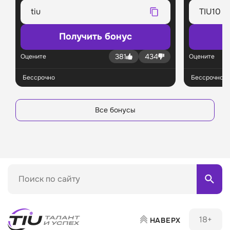
Получить бонус
П
381
434
Оцените
Оцените
Бессрочно
Бессрочно
Все бонусы
Поиск по матч-центру
18+
НАВЕРХ