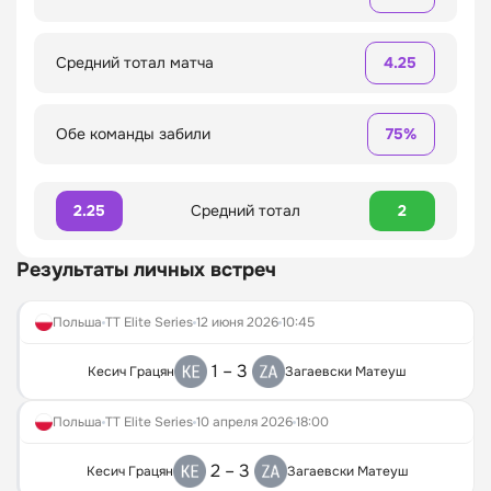
Чемпионат мира
Суперлига России
Средний тотал матча
4.25
Чемпионат Европы
Киберспорт
IEM Cologne
Обе команды забили
75%
The International
Esports World Cup Counter Strike
2.25
Средний тотал
2
Результаты личных встреч
Польша
TT Elite Series
12 июня 2026
10:45
1 – 3
Кесич Грацян
Загаевски Матеуш
Польша
TT Elite Series
10 апреля 2026
18:00
2 – 3
Кесич Грацян
Загаевски Матеуш