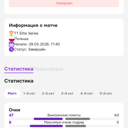
Завершён
Лига Чемпионов
Зенит
Betcity
Тенниси
Теннис
Настольный теннис
Баскетбол
Лига Европы
Спортбет
Bettery
Балтбет
Футбол
Волейбол
Теннис
24bet
Zenit
Беттери
Киберспорт
Настольный теннис
Рейтинги
Футбол
Спортбет
Зенит
Волейбол
Информация о матче
Прочие категории
Лучшие букмекеры
РПЛ
24bet
Киберспорт
TT Elite Series
Приложения для iOS
Футбол
Легальные букмекерские конторы
Фрибеты
Лига чемпионов
Польша
Российские букмекеры
Фрибеты без депозита
АПЛ
РПЛ
Leon
Начало:
29.05.2026, 17:40
Статус: Завершён
БК с мобильным приложением
Фрибет без отыгрыша
Серия А
Лига чемпионов
Zenit
Надежные букмекеры
Промокод без отыгрыша
Ла Лига
АПЛ
Лига Ставок
БК с гостевым демосчетом
Бонус за регистрацию без отыгрыша
Бундеслига
Серия А
Марафон
Статистика
Трансляция
БК с большими коэффициентами
Фрибеты сегодня
Лига Европы
Ла Лига
Melbet
БК с минимальными депозитами
Лучшие фрибеты
Лига конференций
Бундеслига
Pari
Статистика
Букмекеры для ставок на американский футбол
Фрибет новым игрокам
Лига наций
Лига Европы
Tennisi
Букмекеры для ставок на бейсбол
Новые БК с фрибетом
Суперкубок УЕФА
Лига конференций
Fonbet
Матч
1-й сет
2-й сет
3-й сет
4-й сет
5-й сет
Хоккей
Хоккей
Букмекеры для ставок на гольф
Фрибет 3000
Betcity
Букмекеры для ставок на автогонки
Акции букмекерских контор при регистрации
КХЛ
КХЛ
BetBoom
Букмекеры для ставок на чемпионаты мира и Европы
Промокоды букмекеров
НХЛ
НХЛ
Bettery
Очки
47
40
Выигранные поинты
Букмекеры для ставок на дартс
Бездепозитные бонусы за регистрацию
АХЛ
АХЛ
Olimpbet
Баскетбол
Баскетбол
Букмекеры для ставок на скачки
Бездепозитные бонусы букмекеров
Winline
8
5
Максимум очков подряд