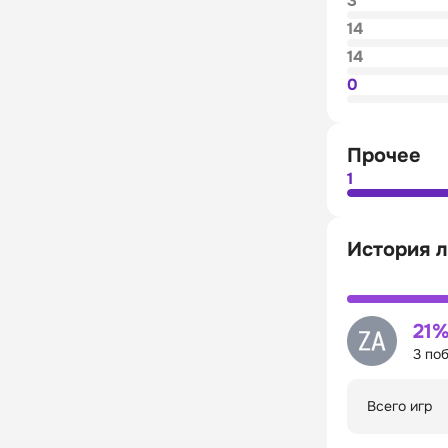
3
14
14
0
Прочее
1
История л
21
3 по
Всего игр