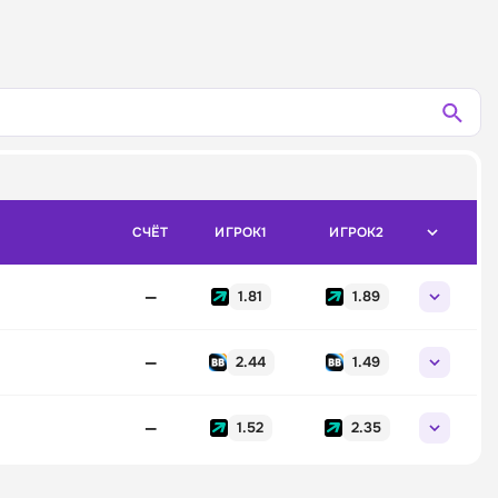
СЧЁТ
ИГРОК1
ИГРОК2
—
1.81
1.89
—
2.44
1.49
—
1.52
2.35