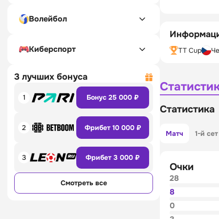
Волейбол
Информаци
Киберспорт
TT Cup
Че
3 лучших бонуса
Статисти
1
Бонус 25 000 ₽
Статистика
2
Фрибет 10 000 ₽
Матч
1-й сет
3
Фрибет 3 000 ₽
Очки
28
Смотреть все
8
0