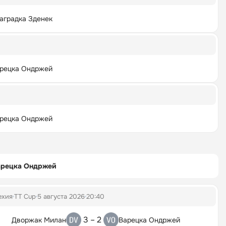
аградка Зденек
рецка Ондржей
рецка Ондржей
арецка Ондржей
ехия
TT Cup
5 августа 2026
20:40
3 – 2
Дворжак Милан
Варецка Ондржей