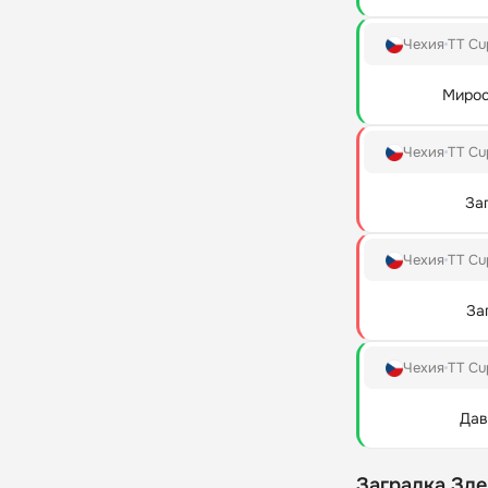
Чехия
TT Cu
Мирос
Чехия
TT Cu
За
Чехия
TT Cu
За
Чехия
TT Cu
Дав
Заградка Зде