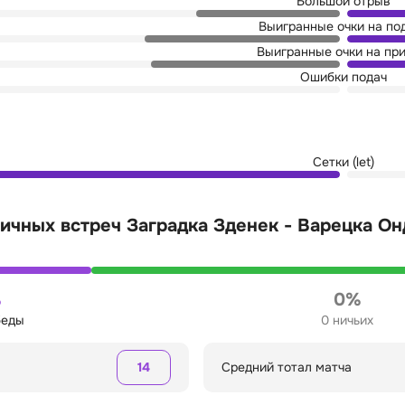
Большой отрыв
Выигранные очки на по
Выигранные очки на пр
Ошибки подач
Сетки (let)
ичных встреч Заградка Зденек - Варецка О
%
0%
беды
0 ничьих
14
Средний тотал матча