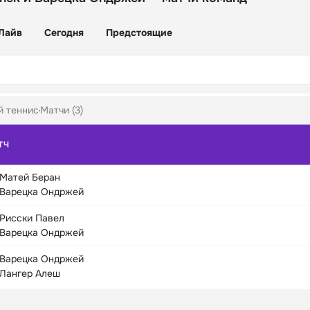
Лайв
Сегодня
Предстоящие
й теннис
Матчи (3)
ТЧ
Матей Беран
Варецка Ондржей
Рисски Павел
Варецка Ондржей
Варецка Ондржей
Лангер Алеш