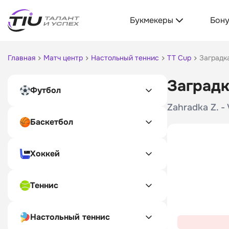
Букмекеры
Бон
Главная
Матч центр
Настольный теннис
TT Cup
Заградк
Заградк
Футбол
Zahradka Z. -
Баскетбол
Хоккей
Теннис
Настольный теннис