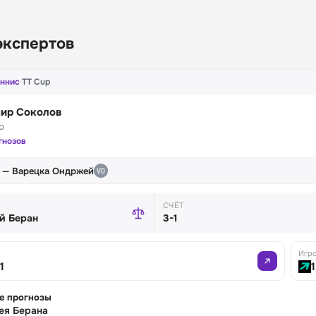
экспертов
еннис
·
TT Cup
ир Соколов
р
гнозов
 — Варецка Ондржей
СЧЁТ
й Беран
3-1
Игр
1
1
е прогнозы
ея Берана