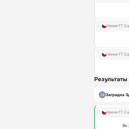
Чехия
TT Cu
Чехия
TT Cu
Результаты
Заградка З
Чехия
TT Cu
Ян 