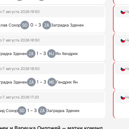
p
7 августа 2026
19:50
Ч
0 – 3
лав Сохор
Заградка Зденек
p
7 августа 2026
18:50
Ч
1 – 3
градка Зденек
Ян Хендрих
p
7 августа 2026
18:50
Ч
1 – 3
градка Зденек
Гендрих Ян
p
7 августа 2026
17:20
Ч
1 – 3
ид Сохор
Заградка Зденек
нек и Варецка Ондржей — матчи команд