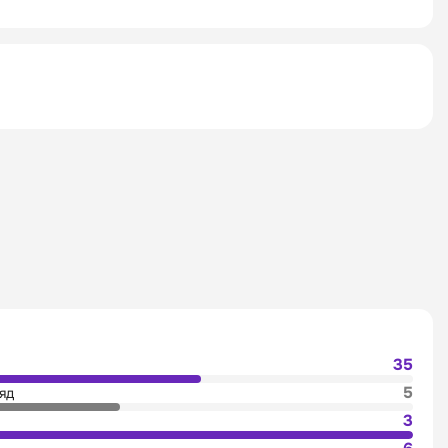
35
5
яд
3