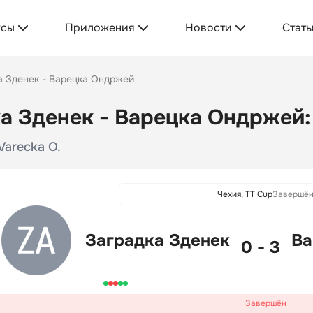
усы
Приложения
Новости
Стать
а Зденек - Варецка Ондржей
а Зденек - Варецка Ондржей: 
 Varecka O.
Чехия, TT Cup
Завершё
Заградка Зденек
Ва
0 - 3
Завершён