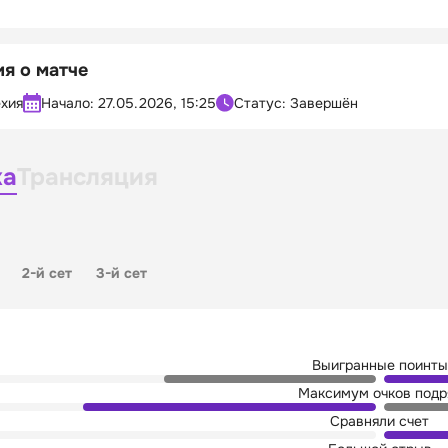
я о матче
хия
Начало:
27.05.2026, 15:25
Статус: Завершён
ка
Трансляция
2-й сет
3-й сет
Выигранные поинты
Максимум очков подр
Сравняли счет