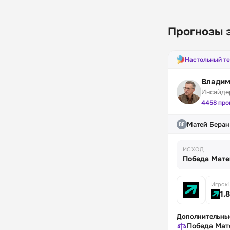
Прогнозы 
Настольный т
Владим
Инсайде
4458 про
Матей Беран
ИСХОД
Победа Мате
Игрок1
1.8
Дополнительны
Победа Мат