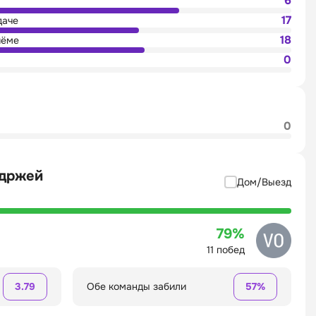
6
17
даче
18
иёме
0
0
ндржей
Дом/Выезд
79%
11 побед
3.79
Обе команды забили
57%