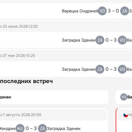
3 – 0
Варецка Ондржей
З
p
23 июня 2026
12:25
0 – 3
Заградка Зденек
Ва
p
27 мая 2026
15:25
0 – 3
Заградка Зденек
Ва
 последних встреч
денек
В
p
7 августа 2026
20:55
Ч
0 – 3
Хендрих
Заградка Зденек