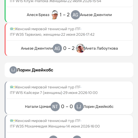
ITF W15 Клуж-Напока Женщины
22 июля 2026
15:54
1 – 2
Алеся Бреаз
Аньезе Джентили
Женский мировой теннисный тур ITF
ITF W35 Тарвизио, женщины
22 июня 2026
17:42
0 – 2
Аньезе Джентили
Анета Лабоуткова
Лорин Джейкобс
Женский мировой теннисный тур ITF
ITF W15 Кайсери 7 (женщины)
29 июня 2026
10:00
0 – 0
Натали Цомая
Лорин Джейкобс
Женский мировой теннисный тур ITF
ITF W35 Мохаммедия Женщины
14 июня 2026
16:00