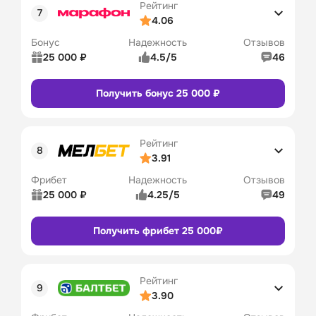
Рейтинг
Сайт
Приложение
Линия в лайве
4/5
4.06
Удобство платежей
4/5
Бонус
Надежность
Отзывов
Служба поддержки
4/5
25 000 ₽
4.5/5
46
Бонусы и акции
5/5
Рейтинг 
5/5
Получить бонус 25 000 ₽
пользователей
Бонусы
17
Коэффициенты
4/5
Сайт
Приложение
Линия в прематче
4/5
Рейтинг
Линия в лайве
4/5
3.91
Удобство платежей
4/5
Фрибет
Надежность
Отзывов
Служба поддержки
4/5
25 000 ₽
4.25/5
49
Бонусы и акции
4/5
Рейтинг 
5/5
Получить фрибет 25 000₽
пользователей
Промокод
Бонусы
Коэффициенты
4/5
15
Линия в прематче
4/5
Рейтинг
Линия в лайве
Сайт
Приложение
3/5
3.90
Удобство платежей
4/5