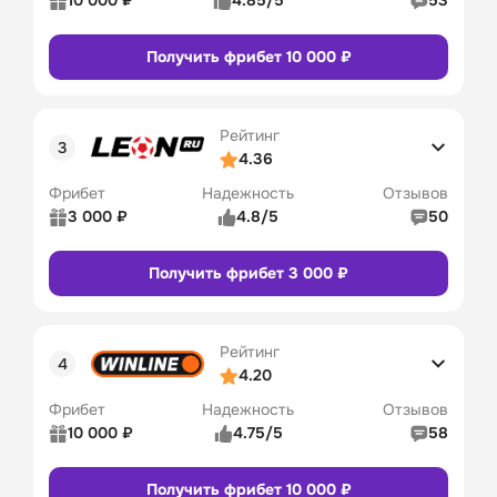
10 000 ₽
4.85/5
53
Бонусы и акции
5/5
Рейтинг 
5/5
Получить фрибет 10 000 ₽
пользователей
Промокод
Бонусы
Коэффициенты
5/5
22
Линия в прематче
4/5
Рейтинг
Линия в лайве
Сайт
Приложение
5/5
4.36
Удобство платежей
4/5
Фрибет
Надежность
Отзывов
Служба поддержки
4/5
3 000 ₽
4.8/5
50
Бонусы и акции
5/5
Рейтинг 
5/5
Получить фрибет 3 000 ₽
пользователей
Промокод
Бонусы
Коэффициенты
5/5
42
Линия в прематче
5/5
Рейтинг
Линия в лайве
Сайт
Приложение
3/5
4.20
Удобство платежей
4/5
Фрибет
Надежность
Отзывов
Служба поддержки
5/5
10 000 ₽
4.75/5
58
Бонусы и акции
4/5
Рейтинг 
5/5
Получить фрибет 10 000 ₽
пользователей
Промокод
Бонусы