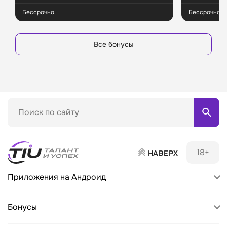
Бессрочно
Бессрочно
Все бонусы
Поиск по матч-центру
18+
НАВЕРХ
Приложения на Андроид
Пари
Бонусы
БетБум