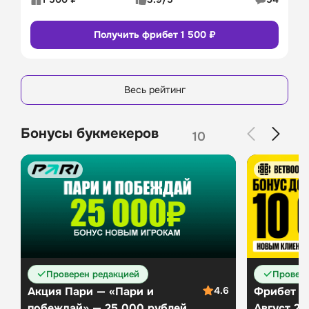
Бонусы и акции
4/5
Рейтинг 
5/5
Получить фрибет 1 500 ₽
пользователей
Промокод
Бонусы
Коэффициенты
3/5
8
Линия в прематче
3/5
Линия в лайве
Сайт
Приложение
4/5
Весь рейтинг
Удобство платежей
4/5
Служба поддержки
4/5
Бонусы букмекеров
10
Бонусы и акции
4/5
Промокод
Бонусы
13
Сайт
Приложение
Проверен редакцией
Провере
Акция Пари — «Пари и
4.6
Фрибет Б
побеждай» — 25 000 рублей
Август 20