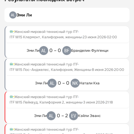
Чемпионат мира
Суперлига России
Эми Ли
Чемпионат Европы
Киберспорт
IEM Cologne
Женский мировой теннисный тур ITF
ITF W15 Клермонт, Калифорния, женщины
23 июня 2026
02:00
The International
Esports World Cup Counter Strike
0 – 0
Эми Ли
Бранделин Фулгенци
Женский мировой теннисный тур ITF
ITF W15 Лос-Анджелес, Калифорния, Женщины
8 июня 2026
20:00
0 – 0
Эми Ли
Натали Кха
Женский мировой теннисный тур ITF
ITF W15 Лейквуд, Калифорния 2, женщины
3 июня 2026
21:18
0 – 2
Эми Ли
Кэйли Эванс
Женский мировой теннисный тур ITF