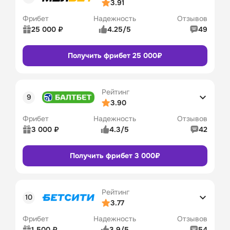
3.91
Удобство платежей
4/5
Фрибет
Надежность
Отзывов
Служба поддержки
4/5
25 000 ₽
4.25/5
49
Бонусы и акции
4/5
Рейтинг 
5/5
Получить фрибет 25 000₽
пользователей
Промокод
Бонусы
Коэффициенты
4/5
15
Линия в прематче
4/5
Рейтинг
Линия в лайве
Сайт
Приложение
3/5
3.90
Удобство платежей
4/5
Фрибет
Надежность
Отзывов
Служба поддержки
4/5
3 000 ₽
4.3/5
42
Бонусы и акции
4/5
Рейтинг 
5/5
Получить фрибет 3 000₽
пользователей
Промокод
Бонусы
Коэффициенты
4/5
16
Линия в прематче
4/5
Рейтинг
Линия в лайве
Сайт
Приложение
3/5
3.77
Удобство платежей
4/5
Фрибет
Надежность
Отзывов
Служба поддержки
4/5
1 500 ₽
3.9/5
54