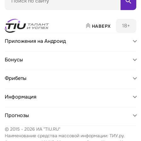
Поиск по матч-центру
18+
НАВЕРХ
Приложения на Андроид
Пари
Бонусы
БетБум
Pari
Фрибеты
Леон
BetBoom
Лига Ставок
Пари
Информация
Leon
Мелбет
БетБум
Winline
Политика конфиденциальности
Прогнозы
Бетсити
Леон
Fonbet
Политика cookies
Марафон
© 2015 - 2026 ИА "TIU.RU"
Винлайн
Прогнозы на спорт
Марафон
Пользовательское соглашение
Наименование средства массовой информации: ТИУ.ру.