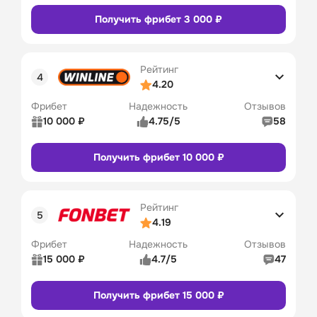
Рейтинг 
5/5
Получить фрибет 3 000 ₽
пользователей
Промокод
Бонусы
Коэффициенты
5/5
42
Линия в прематче
5/5
Рейтинг
Линия в лайве
Сайт
Приложение
3/5
4.20
Удобство платежей
4/5
Фрибет
Надежность
Отзывов
Служба поддержки
5/5
10 000 ₽
4.75/5
58
Бонусы и акции
4/5
Рейтинг 
5/5
Получить фрибет 10 000 ₽
пользователей
Промокод
Бонусы
Коэффициенты
4/5
34
Линия в прематче
4/5
Рейтинг
Линия в лайве
Сайт
Приложение
4/5
4.19
Удобство платежей
4/5
Фрибет
Надежность
Отзывов
Служба поддержки
4/5
15 000 ₽
4.7/5
47
Бонусы и акции
5/5
Рейтинг 
5/5
Получить фрибет 15 000 ₽
пользователей
Промокод
Бонусы
Коэффициенты
4/5