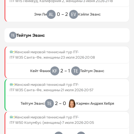
ITF W15 Лейквуд, Калифорния 2, женщины
3 июня 2026
21:18
0 – 2
Эми Ли
Кэйли Эванс
Тейтум Эванс
Женский мировой теннисный тур ITF
ITF W35 Санта-Фе, женщины
23 июля 2026
20:08
2 – 1
Кейт Факих
Тейтум Эванс
Женский мировой теннисный тур ITF
ITF W35 Санта-Фе, женщины
21 июля 2026
20:57
2 – 0
Тейтум Эванс
Кармен Андрея Хебря
Женский мировой теннисный тур ITF
ITF W50 Колумбус (женщины)
7 июля 2026
20:05