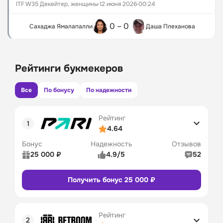
ITF W35 Декейтер, женщины
12 июня 2026
00:24
0 – 0
Сахаджа Ямалапалли
Даша Плеханова
Рейтинги букмекеров
Все
По бонусу
По надежности
Рейтинг
4.64
Бонус
Надежность
Отзывов
25 000 ₽
4.9/5
52
Рейтинг 
5/5
Получить бонус 25 000 ₽
пользователей
Коэффициенты
5/5
Линия в прематче
4/5
Рейтинг
Линия в лайве
5/5