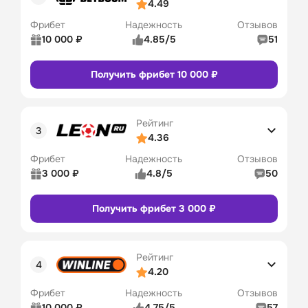
4.49
Удобство платежей
4/5
Фрибет
Надежность
Отзывов
Служба поддержки
5/5
10 000 ₽
4.85/5
51
Бонусы и акции
5/5
Рейтинг 
5/5
Получить фрибет 10 000 ₽
пользователей
Промокод
Бонусы
Коэффициенты
5/5
22
Линия в прематче
4/5
Рейтинг
Линия в лайве
Сайт
Приложение
5/5
4.36
Удобство платежей
4/5
Фрибет
Надежность
Отзывов
Служба поддержки
4/5
3 000 ₽
4.8/5
50
Бонусы и акции
5/5
Рейтинг 
5/5
Получить фрибет 3 000 ₽
пользователей
Промокод
Бонусы
Коэффициенты
5/5
42
Линия в прематче
5/5
Рейтинг
Линия в лайве
Сайт
Приложение
3/5
4.20
Удобство платежей
4/5
Фрибет
Надежность
Отзывов
Служба поддержки
5/5
10 000 ₽
4.75/5
57