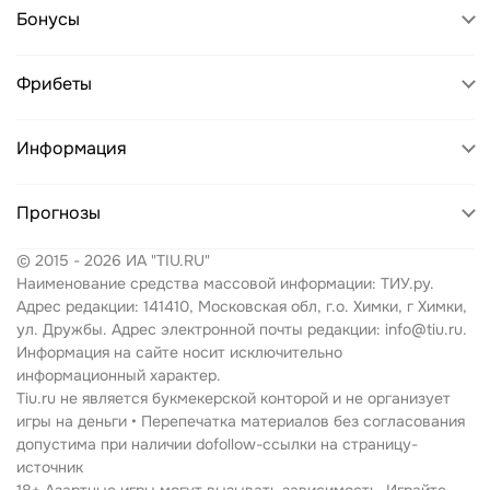
Пари
Бонусы
БетБум
Pari
Фрибеты
Леон
BetBoom
Лига Ставок
Пари
Информация
Leon
Мелбет
БетБум
Winline
Политика конфиденциальности
Прогнозы
Бетсити
Леон
Fonbet
Политика cookies
Марафон
© 2015 - 2026 ИА "TIU.RU"
Винлайн
Прогнозы на спорт
Марафон
Пользовательское соглашение
Наименование средства массовой информации: ТИУ.ру.
Фонбет
Фонбет
Футбол
Адрес редакции: 141410, Московская обл, г.о. Химки, г Химки,
Betcity
Согласие на обработку персональных данных
ул. Дружбы. Адрес электронной почты редакции: info@tiu.ru.
Винлайн
Марафон
Хоккей
Информация на сайте носит исключительно
Melbet
Контакты
информационный характер.
Бетсити
Баскетбол
Tiu.ru не является букмекерской конторой и не организует
Лига Ставок
Вакансии
игры на деньги • Перепечатка материалов без согласования
Мелбет
Теннис
допустима при наличии dofollow-ссылки на страницу-
Olimpbet
Блог
источник
Лига ставок
Настольный теннис
18+ Азартные игры могут вызывать зависимость. Играйте