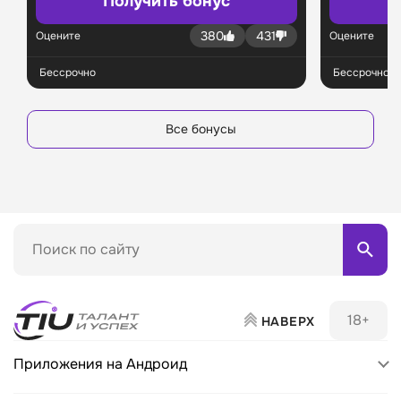
Получить бонус
П
380
431
Оцените
Оцените
Бессрочно
Бессрочно
Все бонусы
Поиск по матч-центру
18+
НАВЕРХ
Приложения на Андроид