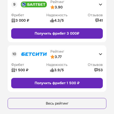
Рейтинг
Линия в лайве
Сайт
Приложение
3/5
3.90
Удобство платежей
4/5
Фрибет
Надежность
Отзывов
Служба поддержки
4/5
3 000 ₽
4.3/5
41
Бонусы и акции
4/5
Рейтинг 
5/5
Получить фрибет 3 000₽
пользователей
Промокод
Бонусы
Коэффициенты
4/5
16
Линия в прематче
4/5
Рейтинг
Линия в лайве
Сайт
Приложение
3/5
3.77
Удобство платежей
4/5
Фрибет
Надежность
Отзывов
Служба поддержки
4/5
1 500 ₽
3.9/5
53
Бонусы и акции
4/5
Рейтинг 
5/5
Получить фрибет 1 500 ₽
пользователей
Промокод
Бонусы
Коэффициенты
3/5
8
Линия в прематче
3/5
Линия в лайве
Сайт
Приложение
4/5
Весь рейтинг
Удобство платежей
4/5