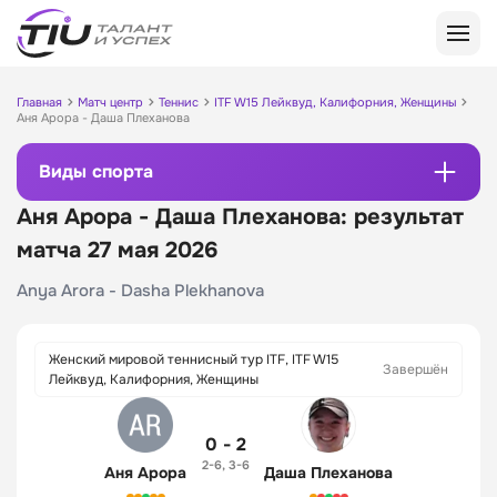
Главная
Матч центр
Теннис
ITF W15 Лейквуд, Калифорния, Женщины
Аня Арора - Даша Плеханова
Популярные БК
Пари
Виды спорта
По букмекеру
БетБум
Леон
Pari
Аня Арора - Даша Плеханова: результат
Приложения для Android
Винлайн
BetBoom
матча 27 мая 2026
Фонбет
Leon
Пари
Виды спорта
Марафон
Winline
БетБум
Anya Arora - Dasha Plekhanova
Бетсити
Fonbet
Леон
Баскетбол
Статьи о БК
Мелбет
Лига Ставок
Винлайн
Киберспорт
Winline
Лига Ставок
Марафон
Фонбет
Теннис
Женский мировой теннисный тур ITF, ITF W15
Завершён
Лейквуд, Калифорния, Женщины
База знаний
По видам спорта
Олимпбет
Бет-М
Марафон
Хоккей
Виды ставок
Тенниси
Baltbet
Бетсити
Футбол
Футбол
Футбол
По видам спорта
Основы ставок
Балтбет
Melbet
Мелбет
Хоккей
0 - 2
Евролига
Сервисы
Бет-М
Olimpbet
Лига Ставок
Баскетбол
Футбол
2-6, 3-6
Аня Арора
Даша Плеханова
Виды спорта
Кубок России
Беттери
Tennisi
Олимпбет
Теннис
Хоккей