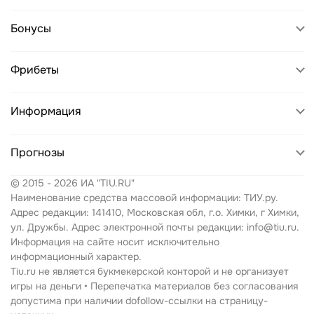
Пари
Бонусы
БетБум
Pari
Фрибеты
Леон
BetBoom
Лига Ставок
Пари
Информация
Leon
Мелбет
БетБум
Winline
Политика конфиденциальности
Прогнозы
Бетсити
Леон
Fonbet
Политика cookies
Марафон
© 2015 - 2026 ИА "TIU.RU"
Винлайн
Прогнозы на спорт
Марафон
Пользовательское соглашение
Наименование средства массовой информации: ТИУ.ру.
Фонбет
Фонбет
Футбол
Адрес редакции: 141410, Московская обл, г.о. Химки, г Химки,
Betcity
Согласие на обработку персональных данных
ул. Дружбы. Адрес электронной почты редакции: info@tiu.ru.
Винлайн
Марафон
Хоккей
Информация на сайте носит исключительно
Melbet
Контакты
информационный характер.
Бетсити
Баскетбол
Tiu.ru не является букмекерской конторой и не организует
Лига Ставок
Вакансии
игры на деньги • Перепечатка материалов без согласования
Мелбет
Теннис
допустима при наличии dofollow-ссылки на страницу-
Olimpbet
Блог