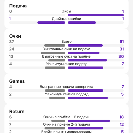
Букмекеры для ставок на киберспорт
НБА
НБА
Baltbet
Подача
Букмекеры для профессиональных игроков
Единая Лига ВТБ
Единая Лига ВТБ
24Бет
0
1
Эйсы
Букмекеры для ставок на футбол
Евролига
Евролига
1
1
Двойные ошибки
WNBA
WNBA
Суперлига
Суперлига
Теннис
Теннис
Очки
37
61
US Open 2026 ATP
ATP
Всего
US Open 2026 WTA
WTA
24
31
Выигранные очки на подаче
Настольный теннис
Cincinnati ATP
13
30
Выигранные очки на приёме
Cincinnati WTA
Челленджер
4
7
Максимум очков подряд
Настольный теннис
Лига Про
Чемпионат мира
Setka Cup
Games
Волейбол
Кубок мира
4
7
Выигранные подачи соперника
Чемпионат Европы
Лига Наций
2
5
Максимум геймов подряд
WTT Champions Yokohama, MS
Суперлига России
Киберспорт
WTT Champions Yokohama, WS
Europe Smash Sweden, WS
IEM Cologne
Return
Europe Smash Sweden, MS
The International
6
18
Очки на приёме 1-й подачи
Волейбол
7
12
Очки на приёме 2-й подачи
Лига Наций
2
5
Брейк-поинты использованы