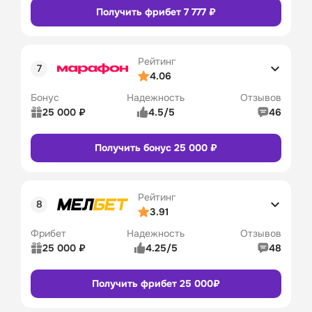
5/5
Получить фрибет 7 777 ₽
пользователей
Промокод
Бонусы
Коэффициенты
4/5
10
Линия в прематче
4/5
Рейтинг
Сайт
Приложение
Линия в лайве
4/5
4.06
Удобство платежей
4/5
Бонус
Надежность
Отзывов
Служба поддержки
4/5
25 000 ₽
4.5/5
46
Бонусы и акции
5/5
Рейтинг 
5/5
Получить бонус 25 000 ₽
пользователей
Бонусы
17
Коэффициенты
4/5
Сайт
Приложение
Линия в прематче
4/5
Рейтинг
Линия в лайве
4/5
3.91
Удобство платежей
4/5
Фрибет
Надежность
Отзывов
Служба поддержки
4/5
25 000 ₽
4.25/5
48
Бонусы и акции
4/5
Рейтинг 
5/5
Получить фрибет 25 000₽
пользователей
Промокод
Бонусы
Коэффициенты
4/5
15