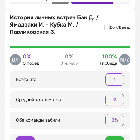
Чемпионат мира
Суперлига России
История личных встреч Бэк Д. /
Чемпионат Европы
Ямадзаки И. - Кубка М. /
Киберспорт
Дом/Выезд
Павликовская З.
IEM Cologne
The International
Esports World Cup Counter Strike
0%
0%
100%
0 побед
0 ничьих
1 победа
Всего игр
1
Средний тотал матча
2
Обе команды забили
0%