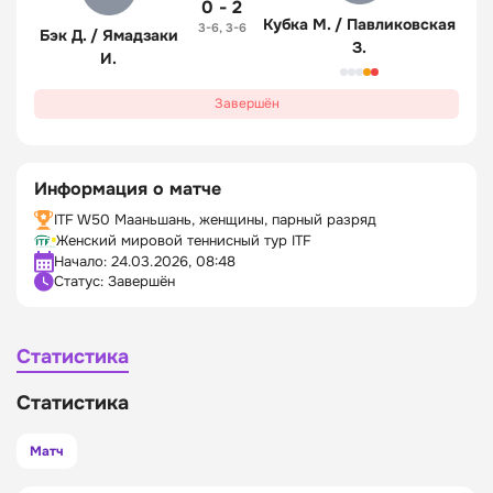
0 - 2
Лига Чемпионов
Зенит
Betcity
Тенниси
Теннис
Настольный теннис
Баскетбол
Кубка М. / Павликовская
3-6, 3-6
Бэк Д. / Ямадзаки
Лига Европы
Спортбет
Bettery
Балтбет
Футбол
Волейбол
Теннис
З.
И.
24bet
Zenit
Беттери
Киберспорт
Настольный теннис
Рейтинги
Футбол
Спортбет
Зенит
Волейбол
Завершён
Прочие категории
Лучшие букмекеры
РПЛ
24bet
Киберспорт
Приложения для iOS
Футбол
Легальные букмекерские конторы
Фрибеты
Лига чемпионов
Российские букмекеры
Фрибеты без депозита
АПЛ
РПЛ
Leon
Информация о матче
БК с мобильным приложением
Фрибет без отыгрыша
Серия А
Лига чемпионов
Zenit
Надежные букмекеры
Промокод без отыгрыша
Ла Лига
АПЛ
Лига Ставок
ITF W50 Мааньшань, женщины, парный разряд
Женский мировой теннисный тур ITF
БК с гостевым демосчетом
Бонус за регистрацию без отыгрыша
Бундеслига
Серия А
Марафон
Начало:
24.03.2026, 08:48
БК с большими коэффициентами
Фрибеты сегодня
Лига Европы
Ла Лига
Melbet
Статус: Завершён
БК с минимальными депозитами
Лучшие фрибеты
Лига конференций
Бундеслига
Pari
Букмекеры для ставок на американский футбол
Фрибет новым игрокам
Лига наций
Лига Европы
Tennisi
Букмекеры для ставок на бейсбол
Новые БК с фрибетом
Суперкубок УЕФА
Лига конференций
Fonbet
Статистика
Хоккей
Хоккей
Букмекеры для ставок на гольф
Фрибет 3000
Betcity
Букмекеры для ставок на автогонки
Акции букмекерских контор при регистрации
КХЛ
КХЛ
BetBoom
Статистика
Букмекеры для ставок на чемпионаты мира и Европы
Промокоды букмекеров
НХЛ
НХЛ
Bettery
Букмекеры для ставок на дартс
Бездепозитные бонусы за регистрацию
АХЛ
АХЛ
Olimpbet
Матч
Баскетбол
Баскетбол
Букмекеры для ставок на скачки
Бездепозитные бонусы букмекеров
Winline