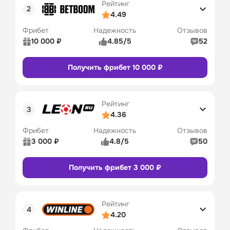
Рейтинг
Линия в лайве
5/5
4.49
Удобство платежей
4/5
Фрибет
Надежность
Отзывов
Служба поддержки
5/5
10 000 ₽
4.85/5
52
Бонусы и акции
5/5
Рейтинг 
5/5
Получить фрибет 10 000 ₽
пользователей
Промокод
Бонусы
Коэффициенты
5/5
22
Линия в прематче
4/5
Рейтинг
Линия в лайве
Сайт
Приложение
5/5
4.36
Удобство платежей
4/5
Фрибет
Надежность
Отзывов
Служба поддержки
4/5
3 000 ₽
4.8/5
50
Бонусы и акции
5/5
Рейтинг 
5/5
Получить фрибет 3 000 ₽
пользователей
Промокод
Бонусы
Коэффициенты
5/5
42
Линия в прематче
5/5
Рейтинг
Линия в лайве
Сайт
Приложение
3/5
4.20
Удобство платежей
4/5