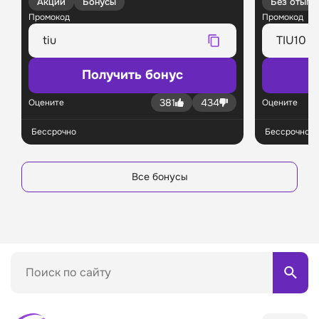
Акции
Бонусы
Без отыгр
Промокод
Промокод
Получить бонус
П
381
434
Оцените
Оцените
Бессрочно
Бессрочно
Все бонусы
Поиск по матч-центру