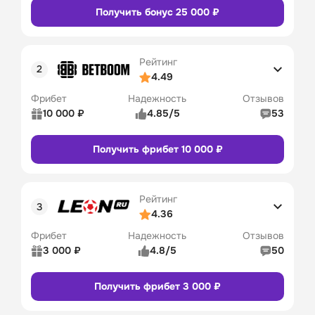
5/5
Получить бонус 25 000 ₽
пользователей
Коэффициенты
5/5
Линия в прематче
4/5
Рейтинг
Линия в лайве
5/5
4.49
Удобство платежей
4/5
Фрибет
Надежность
Отзывов
Служба поддержки
5/5
10 000 ₽
4.85/5
53
Бонусы и акции
5/5
Рейтинг 
5/5
Получить фрибет 10 000 ₽
пользователей
Промокод
Бонусы
Коэффициенты
5/5
22
Линия в прематче
4/5
Рейтинг
Линия в лайве
Сайт
Приложение
5/5
4.36
Удобство платежей
4/5
Фрибет
Надежность
Отзывов
Служба поддержки
4/5
3 000 ₽
4.8/5
50
Бонусы и акции
5/5
Рейтинг 
5/5
Получить фрибет 3 000 ₽
пользователей
Промокод
Бонусы
Коэффициенты
5/5
42