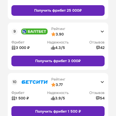
Бонусы и акции
4/5
Рейтинг 
5/5
Получить фрибет 25 000₽
пользователей
Промокод
Бонусы
Коэффициенты
4/5
15
Линия в прематче
4/5
Рейтинг
Линия в лайве
Сайт
Приложение
3/5
3.90
Удобство платежей
4/5
Фрибет
Надежность
Отзывов
Служба поддержки
4/5
3 000 ₽
4.3/5
42
Бонусы и акции
4/5
Рейтинг 
5/5
Получить фрибет 3 000₽
пользователей
Промокод
Бонусы
Коэффициенты
4/5
16
Линия в прематче
4/5
Рейтинг
Линия в лайве
Сайт
Приложение
3/5
3.77
Удобство платежей
4/5
Фрибет
Надежность
Отзывов
Служба поддержки
4/5
1 500 ₽
3.9/5
54
Бонусы и акции
4/5
Рейтинг 
5/5
Получить фрибет 1 500 ₽
пользователей
Промокод
Бонусы