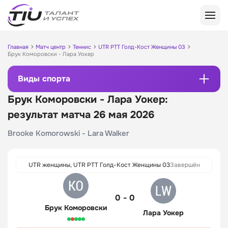
Главная
Матч центр
Теннис
UTR PTT Голд-Кост Женщины 03
Брук Коморовски - Лара Уокер
Популярные БК
Пари
Виды спорта
По букмекеру
БетБум
Леон
Pari
Брук Коморовски - Лара Уокер:
Приложения для Android
Винлайн
BetBoom
результат матча 26 мая 2026
Фонбет
Leon
Пари
Виды спорта
Марафон
Winline
БетБум
Brooke Komorowski - Lara Walker
Бетсити
Fonbet
Леон
Баскетбол
Статьи о БК
Мелбет
Лига Ставок
Винлайн
Киберспорт
Winline
Лига Ставок
Марафон
Фонбет
Теннис
UTR женщины, UTR PTT Голд-Кост Женщины 03
Завершён
База знаний
По видам спорта
Олимпбет
Бет-М
Марафон
Хоккей
Виды ставок
Тенниси
Baltbet
Бетсити
Футбол
Футбол
0 - 0
Футбол
По видам спорта
Основы ставок
Балтбет
Melbet
Мелбет
Хоккей
Брук Коморовски
Евролига
Сервисы
Бет-М
Olimpbet
Лига Ставок
Баскетбол
Футбол
Лара Уокер
Виды спорта
Кубок России
Беттери
Tennisi
Олимпбет
Теннис
Хоккей