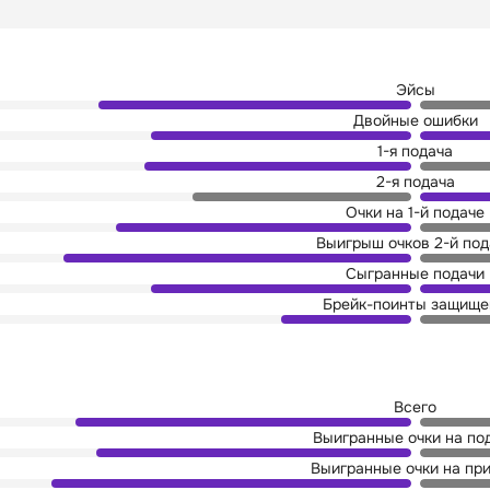
Эйсы
Двойные ошибки
1-я подача
2-я подача
Очки на 1-й подаче
Выигрыш очков 2-й под
Сыгранные подачи
Брейк-поинты защищ
Всего
Выигранные очки на по
Выигранные очки на пр