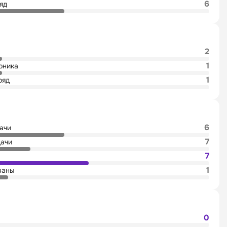
6
яд
2
1
рника
1
ряд
6
дачи
7
дачи
7
1
ваны
0