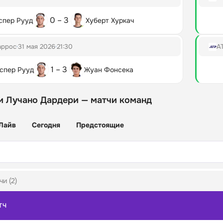
0 – 3
спер Рууд
Хуберт Хуркач
аррос
31 мая 2026
21:30
A
1 – 3
спер Рууд
Жуан Фонсека
и Лучано Дардери — матчи команд
Лайв
Сегодня
Предстоящие
и (2)
ТЧ