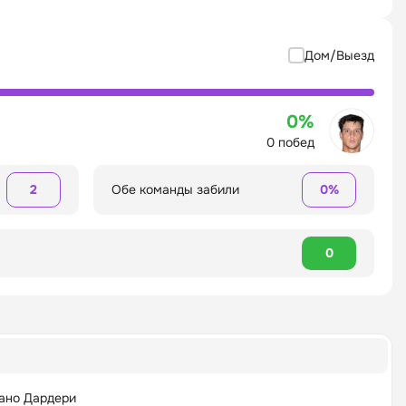
Дом/Выезд
0%
0 побед
2
Обе команды забили
0%
0
ано Дардери