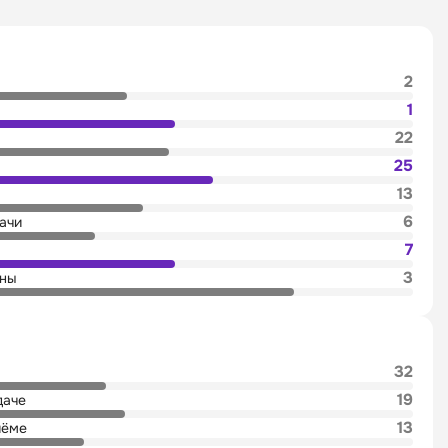
2
1
22
25
13
6
ачи
7
3
ены
32
19
даче
13
иёме