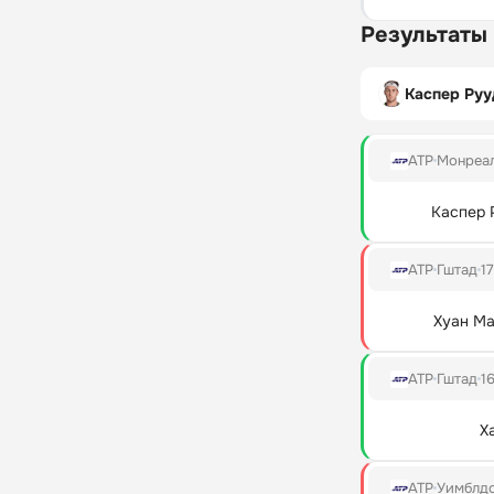
Результаты
Каспер Руу
ATP
Монреа
Каспер 
ATP
Гштад
1
Хуан М
ATP
Гштад
1
Х
ATP
Уимблд