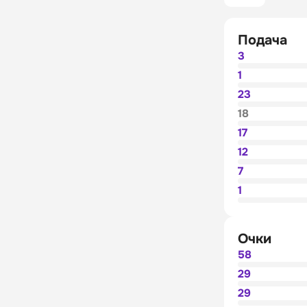
Подача
3
1
23
18
17
12
7
1
Очки
58
29
29