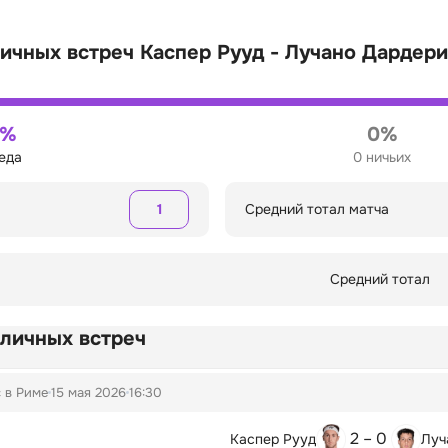
ичных встреч Каспер Рууд - Лучано Дардери
0%
0%
беда
0 ничьих
1
Средний тотал матча
Средний тотал
 личных встреч
 в Риме
15 мая 2026
16:30
2 – 0
Каспер Рууд
Луч