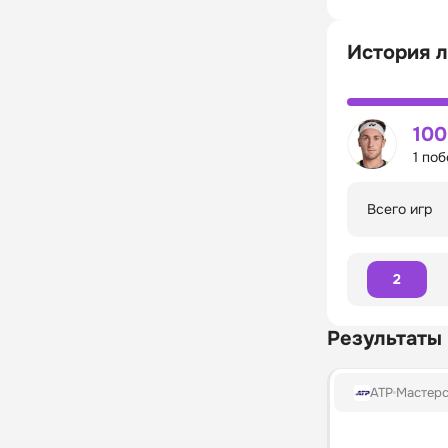
История л
10
1 по
Всего игр
2
Результаты
ATP
Мастерс