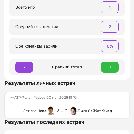
Всего игр
1
Средний тотал матча
2
Обе команды забили
0%
2
Средний тотал
0
Результаты личных встреч
ATP
Ролан Гаррос
20 мая 2026
18:10
2 – 0
Эмилио Нава
Тьяго Сейбот Уайлд
Результаты последних встреч