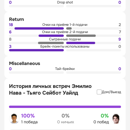
0
0
Drop shot
Return
18
2
Очки на приёме 1-й подачи
6
7
Очки на приёме 2-й подачи
8
9
Сыгранные подачи
3
0
Брейк-поинты использованы
Miscellaneous
0
0
Тай-брейки
История личных встреч Эмилио
Нава - Тьяго Сейбот Уайлд
Дом/Выезд
100%
0%
0%
1 победа
0 ничьих
0 побед