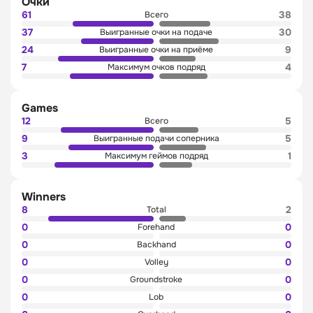
Очки
Чемпионат мира
61
38
Всего
Суперлига России
37
30
Выигранные очки на подаче
Чемпионат Европы
24
9
Выигранные очки на приёме
Киберспорт
7
4
Максимум очков подряд
IEM Cologne
The International
Esports World Cup Counter Strike
Games
12
5
Всего
9
5
Выигранные подачи соперника
3
1
Максимум геймов подряд
Winners
8
2
Total
0
0
Forehand
0
0
Backhand
0
0
Volley
0
0
Groundstroke
0
0
Lob