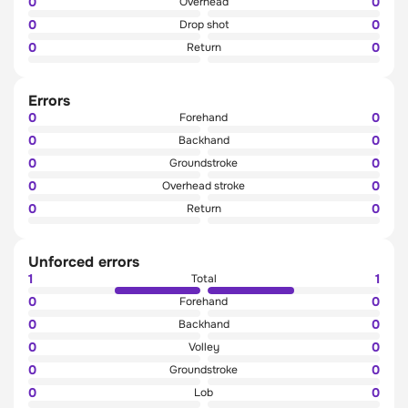
0
0
Overhead
0
0
Drop shot
0
0
Return
Errors
0
0
Forehand
0
0
Backhand
0
0
Groundstroke
0
0
Overhead stroke
0
0
Return
Unforced errors
1
1
Total
0
0
Forehand
0
0
Backhand
0
0
Volley
0
0
Groundstroke
0
0
Lob