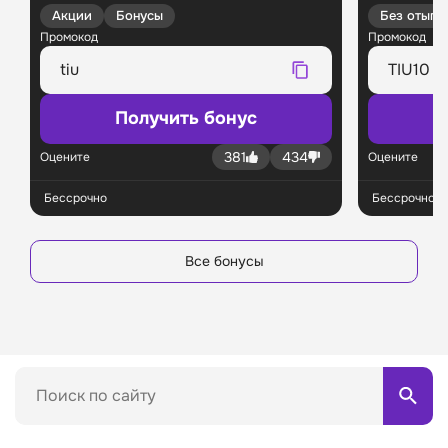
Акции
Бонусы
Без отыгр
Промокод
Промокод
Получить бонус
П
381
434
Оцените
Оцените
Бессрочно
Бессрочно
Все бонусы
Поиск по матч-центру