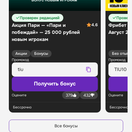
Проверен редакцией
Провере
Акция Пари — «Пари и
4.6
Фрибет Б
побеждай» — 25 000 рублей
Август 20
новым игрокам
Акции
Бонусы
Без отыгр
Промокод
Промокод
Получить бонус
П
379
432
Оцените
Оцените
Бессрочно
Бессрочно
Все бонусы