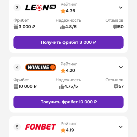
Рейтинг
Линия в лайве
Сайт
Приложение
5/5
4.36
Удобство платежей
4/5
Фрибет
Надежность
Отзывов
Служба поддержки
4/5
3 000 ₽
4.8/5
50
Бонусы и акции
5/5
Рейтинг 
5/5
Получить фрибет 3 000 ₽
пользователей
Промокод
Бонусы
Коэффициенты
5/5
42
Линия в прематче
5/5
Рейтинг
Линия в лайве
Сайт
Приложение
3/5
4.20
Удобство платежей
4/5
Фрибет
Надежность
Отзывов
Служба поддержки
5/5
10 000 ₽
4.75/5
57
Бонусы и акции
4/5
Рейтинг 
5/5
Получить фрибет 10 000 ₽
пользователей
Промокод
Бонусы
Коэффициенты
4/5
34
Линия в прематче
4/5
Рейтинг
Линия в лайве
Сайт
Приложение
4/5
4.19
Удобство платежей
4/5