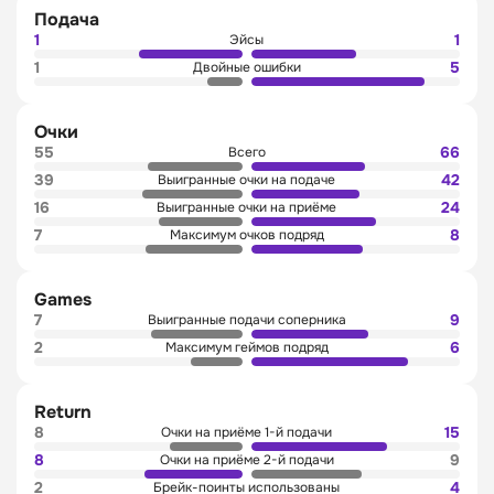
Букмекеры для ставок на киберспорт
НБА
НБА
Baltbet
Подача
Букмекеры для профессиональных игроков
Единая Лига ВТБ
Единая Лига ВТБ
24Бет
1
1
Эйсы
Букмекеры для ставок на футбол
Евролига
Евролига
1
5
Двойные ошибки
WNBA
WNBA
Суперлига
Суперлига
Теннис
Теннис
Очки
55
66
Всего
US Open 2026 ATP
ATP
39
42
US Open 2026 WTA
WTA
Выигранные очки на подаче
Настольный теннис
Cincinnati ATP
16
24
Выигранные очки на приёме
Cincinnati WTA
Челленджер
7
8
Максимум очков подряд
Настольный теннис
Лига Про
Чемпионат мира
Setka Cup
Games
Волейбол
Кубок мира
7
9
Выигранные подачи соперника
Чемпионат Европы
Лига Наций
2
6
Максимум геймов подряд
WTT Champions Yokohama, MS
Суперлига России
Киберспорт
WTT Champions Yokohama, WS
Europe Smash Sweden, WS
IEM Cologne
Return
8
15
Очки на приёме 1-й подачи
Europe Smash Sweden, MS
The International
Волейбол
8
9
Очки на приёме 2-й подачи
Лига Наций
2
4
Брейк-поинты использованы