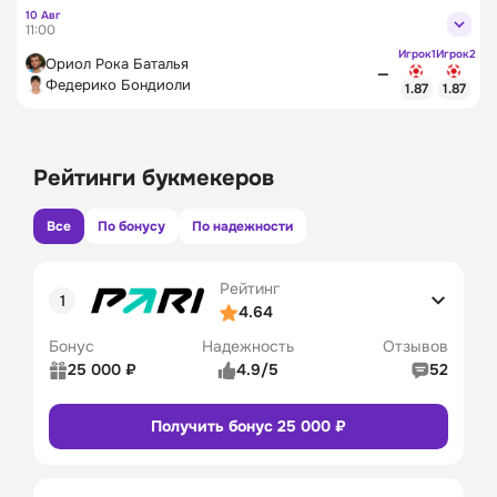
10 Авг
11:00
Игрок1
Игрок2
Ориол Рока Баталья
—
Федерико Бондиоли
1.87
1.87
Рейтинги букмекеров
Все
По бонусу
По надежности
Рейтинг
4.64
Бонус
Надежность
Отзывов
25 000 ₽
4.9/5
52
Рейтинг 
5/5
Получить бонус 25 000 ₽
пользователей
Коэффициенты
5/5
Линия в прематче
4/5