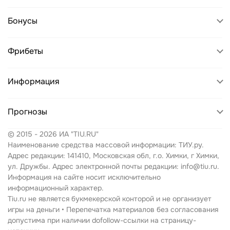
Пари
Бонусы
БетБум
Pari
Фрибеты
Леон
BetBoom
Лига Ставок
Пари
Информация
Leon
Мелбет
БетБум
Winline
Политика конфиденциальности
Прогнозы
Бетсити
Леон
Fonbet
Политика cookies
Марафон
© 2015 - 2026 ИА "TIU.RU"
Винлайн
Прогнозы на спорт
Марафон
Пользовательское соглашение
Наименование средства массовой информации: ТИУ.ру.
Фонбет
Фонбет
Футбол
Адрес редакции: 141410, Московская обл, г.о. Химки, г Химки,
Betcity
Согласие на обработку персональных данных
ул. Дружбы. Адрес электронной почты редакции: info@tiu.ru.
Винлайн
Марафон
Хоккей
Информация на сайте носит исключительно
Melbet
Контакты
информационный характер.
Бетсити
Баскетбол
Tiu.ru не является букмекерской конторой и не организует
Лига Ставок
Вакансии
игры на деньги • Перепечатка материалов без согласования
Мелбет
Теннис
допустима при наличии dofollow-ссылки на страницу-
Olimpbet
Блог