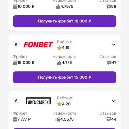
Фрибет
Надежность
Отзывов
Служба поддержки
5/5
10 000 ₽
4.75/5
58
Бонусы и акции
4/5
Рейтинг 
5/5
Получить фрибет 10 000 ₽
пользователей
Промокод
Бонусы
Коэффициенты
4/5
34
Линия в прематче
4/5
Рейтинг
Линия в лайве
Сайт
Приложение
4/5
4.19
Удобство платежей
4/5
Фрибет
Надежность
Отзывов
Служба поддержки
4/5
15 000 ₽
4.7/5
47
Бонусы и акции
5/5
Рейтинг 
5/5
Получить фрибет 15 000 ₽
пользователей
Промокод
Бонусы
Коэффициенты
4/5
10
Линия в прематче
4/5
Рейтинг
Линия в лайве
Сайт
Приложение
4/5
4.20
Удобство платежей
4/5
Фрибет
Надежность
Отзывов
Служба поддержки
5/5
7 777 ₽
4.55/5
44
Бонусы и акции
4/5
Рейтинг 