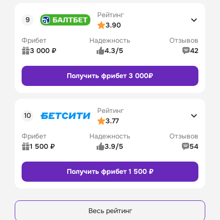
Линия в прематче
4/5
Рейтинг
Линия в лайве
Сайт
Приложение
3/5
3.90
Удобство платежей
4/5
Фрибет
Надежность
Отзывов
Служба поддержки
4/5
3 000 ₽
4.3/5
42
Бонусы и акции
4/5
Рейтинг 
5/5
Получить фрибет 3 000₽
пользователей
Промокод
Бонусы
Коэффициенты
4/5
16
Линия в прематче
4/5
Рейтинг
Линия в лайве
Сайт
Приложение
3/5
3.77
Удобство платежей
4/5
Фрибет
Надежность
Отзывов
Служба поддержки
4/5
1 500 ₽
3.9/5
54
Бонусы и акции
4/5
Рейтинг 
5/5
Получить фрибет 1 500 ₽
пользователей
Промокод
Бонусы
Коэффициенты
3/5
8
Линия в прематче
3/5
Линия в лайве
Сайт
Приложение
4/5
Весь рейтинг