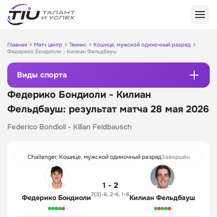
Главная
Матч центр
Теннис
Кошице, мужской одиночный разряд
Федерико Бондиоли - Килиан Фельдбауш
Популярные БК
Пари
Виды спорта
По букмекеру
БетБум
Леон
Pari
Федерико Бондиоли - Килиан
Приложения для Android
Винлайн
BetBoom
Фельдбауш: результат матча 28 мая 2026
Фонбет
Leon
Пари
Виды спорта
Марафон
Winline
БетБум
Federico Bondioli - Kilian Feldbausch
Бетсити
Fonbet
Леон
Баскетбол
Статьи о БК
Мелбет
Лига Ставок
Винлайн
Киберспорт
Winline
Лига Ставок
Марафон
Фонбет
Теннис
Challenger, Кошице, мужской одиночный разряд
Завершён
База знаний
По видам спорта
Олимпбет
Бет-М
Марафон
Хоккей
Виды ставок
Тенниси
Baltbet
Бетсити
Футбол
Футбол
1 - 2
Футбол
По видам спорта
Основы ставок
Балтбет
Melbet
Мелбет
Хоккей
7(3)-6, 2-6, 1-6
Федерико Бондиоли
Килиан Фельдбауш
Евролига
Сервисы
Бет-М
Olimpbet
Лига Ставок
Баскетбол
Футбол
Виды спорта
Кубок России
Беттери
Tennisi
Олимпбет
Теннис
Хоккей