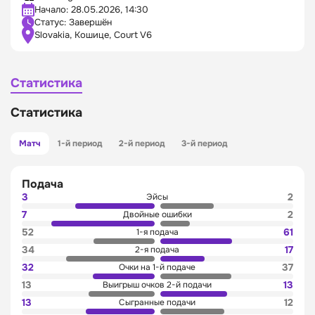
Букмекеры для ставок на киберспорт
НБА
НБА
Baltbet
Начало:
28.05.2026, 14:30
Букмекеры для профессиональных игроков
Единая Лига ВТБ
Единая Лига ВТБ
24Бет
Статус: Завершён
Букмекеры для ставок на футбол
Евролига
Евролига
Slovakia, Кошице, Court V6
WNBA
WNBA
Суперлига
Суперлига
Теннис
Теннис
Статистика
US Open 2026 ATP
ATP
Статистика
US Open 2026 WTA
WTA
Настольный теннис
Cincinnati ATP
Матч
1-й период
2-й период
3-й период
Cincinnati WTA
Челленджер
Настольный теннис
Лига Про
Чемпионат мира
Setka Cup
Подача
Волейбол
Кубок мира
3
2
Эйсы
Чемпионат Европы
Лига Наций
7
2
Двойные ошибки
WTT Champions Yokohama, MS
Суперлига России
52
61
1-я подача
Киберспорт
WTT Champions Yokohama, WS
34
17
2-я подача
Europe Smash Sweden, WS
IEM Cologne
32
37
Очки на 1-й подаче
Europe Smash Sweden, MS
The International
13
13
Выигрыш очков 2-й подачи
Волейбол
13
12
Сыгранные подачи
Лига Наций