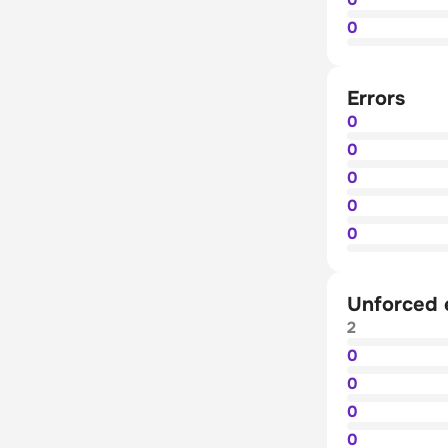
0
Errors
0
0
0
0
0
Unforced 
2
0
0
0
0