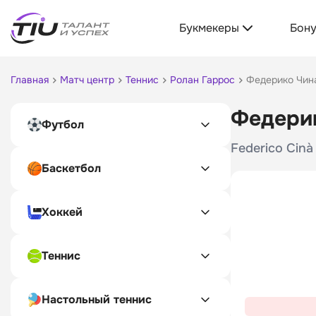
Букмекеры
Бон
Главная
Матч центр
Теннис
Ролан Гаррос
Федерико Чина
Федерик
Футбол
Federico Cinà
Баскетбол
Хоккей
Теннис
Настольный теннис