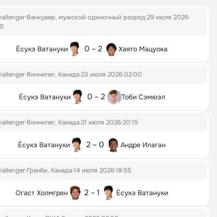
allenger
Ванкувер, мужской одиночный разряд
29 июля 2026
00
0 – 2
Ёсукэ Ватануки
Хаято Мацуока
allenger
Виннипег, Канада
23 июля 2026
02:00
0 – 2
Ёсукэ Ватануки
Тоби Сэмюэл
allenger
Виннипег, Канада
21 июля 2026
20:15
2 – 0
Ёсукэ Ватануки
Андре Илаган
allenger
Гранби, Канада
14 июля 2026
18:55
2 – 1
Огаст Холмгрен
Ёсукэ Ватануки