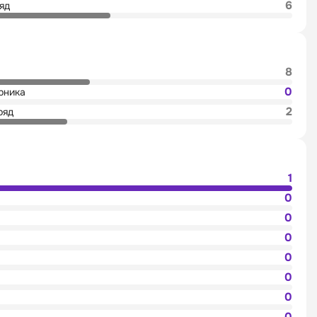
6
яд
8
0
рника
2
ряд
1
0
0
0
0
0
0
0