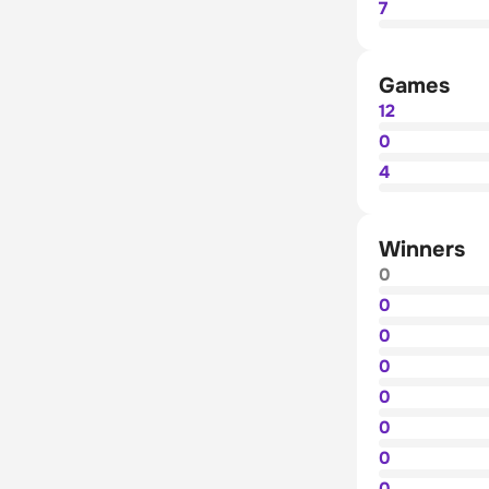
7
Games
12
0
4
Winners
0
0
0
0
0
0
0
0