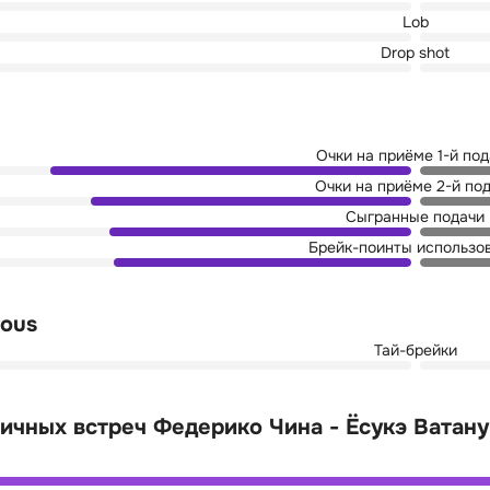
Lob
Drop shot
Очки на приёме 1-й по
Очки на приёме 2-й по
Сыгранные подачи
Брейк-поинты использо
eous
Тай-брейки
ичных встреч Федерико Чина - Ёсукэ Ватан