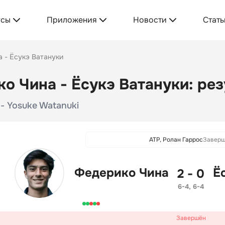
усы
Приложения
Новости
Стать
 - Ёсукэ Ватануки
о Чина - Ёсукэ Ватануки: рез
 - Yosuke Watanuki
ATP, Ролан Гаррос
Завер
Федерико Чина
Ё
2 - 0
6-4, 6-4
Завершён