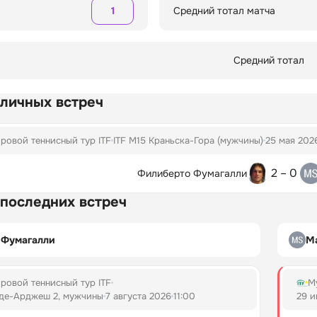
1
Средний тотал матча
Средний тотал
 личных встреч
ровой теннисный тур ITF
ITF M15 Краньска-Гора (мужчины)
25 мая 202
2 – 0
Филиберто Фумагалли
 последних встреч
 Фумагалли
М
ровой теннисный тур ITF
М
-де-Арджеш 2, мужчины
7 августа 2026
11:00
29 и