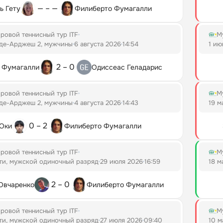
— – —
ь Гету
Филиберто Фумагалли
ровой теннисный тур ITF
М
-де-Арджеш 2, мужчины
6 августа 2026
14:54
1 ию
2 – 0
 Фумагалли
Одиссеас Геладарис
ровой теннисный тур ITF
М
-де-Арджеш 2, мужчины
4 августа 2026
14:43
19 м
0 – 2
Оки
Филиберто Фумагалли
ровой теннисный тур ITF
М
ти, мужской одиночный разряд
29 июля 2026
16:59
18 м
2 – 0
Овчаренко
Филиберто Фумагалли
ровой теннисный тур ITF
М
ти, мужской одиночный разряд
27 июля 2026
09:40
10 м