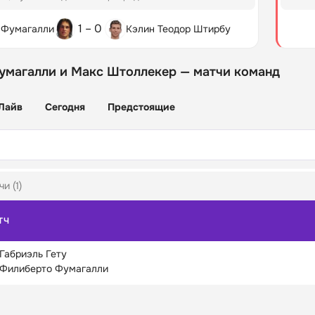
1 – 0
 Фумагалли
Кэлин Теодор Штирбу
умагалли и Макс Штоллекер — матчи команд
Лайв
Сегодня
Предстоящие
и (1)
ТЧ
Габриэль Гету
Филиберто Фумагалли