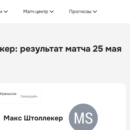
и
Матч центр
Прогнозы
ер: результат матча 25 мая
 Краньска-
Завершён
Макс Штоллекер