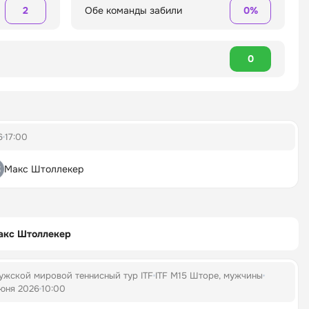
2
Обе команды забили
0%
0
6
17:00
Макс Штоллекер
акс Штоллекер
ужской мировой теннисный тур ITF
ITF M15 Шторе, мужчины
юня 2026
10:00