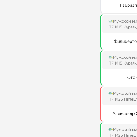
Габриэл
Мужской ми
ITF M15 Куртя
Филиберто
Мужской ми
ITF M15 Куртя
Юто 
Мужской ми
ITF M25 Питеш
Александр 
Мужской ми
ITF M25 Питеш