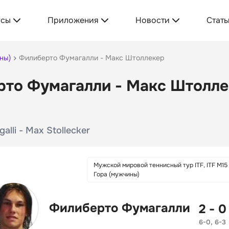
усы
Приложения
Новости
Стать
ны)
Филиберто Фумагалли - Макс Штоллекер
то Фумагалли - Макс Штоллек
galli - Max Stollecker
Мужской мировой теннисный тур ITF, ITF M15
Гора (мужчины)
Филиберто Фумагалли
2 - 0
6-0, 6-3