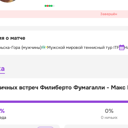
Завершён
я о матче
ньска-Гора (мужчины)
Мужской мировой теннисный тур ITF
Н
ка
личных встреч Филиберто Фумагалли - Макс
0%
0%
беда
0 ничьих