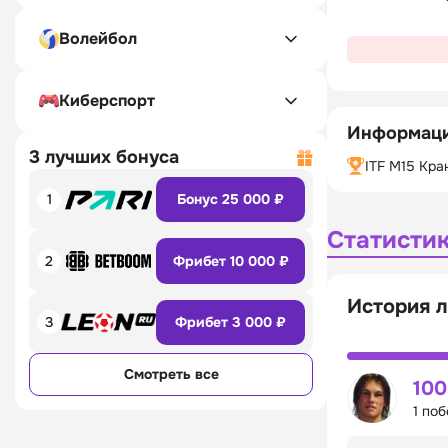
Волейбол
Киберспорт
Информаци
3 лучших бонуса
ITF M15 Кра
1
Бонус 25 000 ₽
Статисти
2
Фрибет 10 000 ₽
История 
3
Фрибет 3 000 ₽
Смотреть все
10
1 по