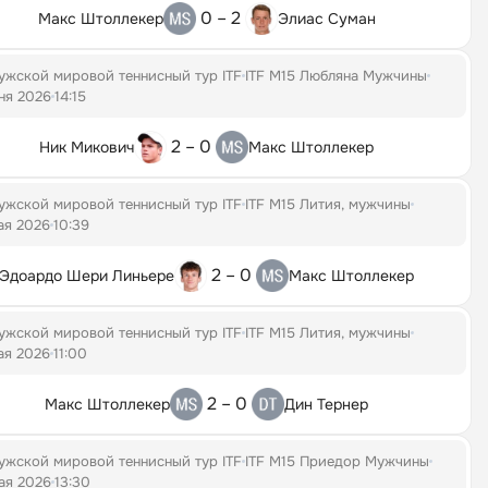
0 – 2
Макс Штоллекер
Элиас Суман
ужской мировой теннисный тур ITF
ITF M15 Любляна Мужчины
ня 2026
14:15
2 – 0
Ник Микович
Макс Штоллекер
ужской мировой теннисный тур ITF
ITF M15 Лития, мужчины
ая 2026
10:39
2 – 0
Эдоардо Шери Линьере
Макс Штоллекер
ужской мировой теннисный тур ITF
ITF M15 Лития, мужчины
ая 2026
11:00
2 – 0
Макс Штоллекер
Дин Тернер
ужской мировой теннисный тур ITF
ITF M15 Приедор Мужчины
ая 2026
13:30