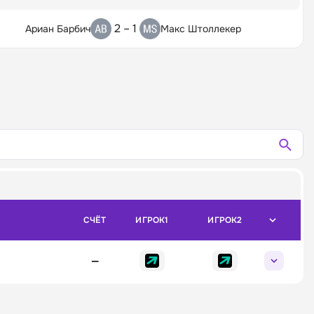
2 – 1
Ариан Барбич
Макс Штоллекер
СЧЁТ
ИГРОК1
ИГРОК2
—