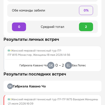
Обе команды забили
0%
0
Средний тотал
2
Результаты личных встреч
Женский мировой теннисный тур ITF
ITF W15 Монастир, Женщины
18 мая 2026
14:56
0 – 2
Габриэла Кавано Чо
Ева Лопес
Результаты последних встреч
Габриэла Кавано Чо
Женский мировой теннисный тур ITF
ITF W75 Вакария Женщины
21 июля 2026
16:09