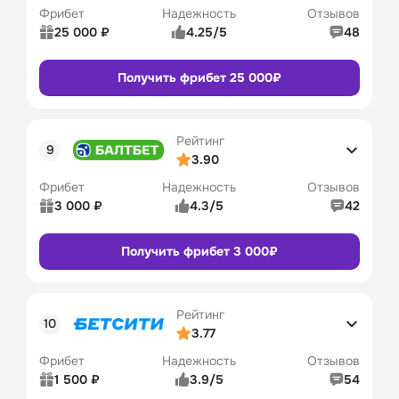
Фрибет
Надежность
Отзывов
Служба поддержки
4/5
25 000 ₽
4.25/5
48
Бонусы и акции
4/5
Рейтинг 
5/5
Получить фрибет 25 000₽
пользователей
Промокод
Бонусы
Коэффициенты
4/5
15
Линия в прематче
4/5
Рейтинг
Линия в лайве
Сайт
Приложение
3/5
3.90
Удобство платежей
4/5
Фрибет
Надежность
Отзывов
Служба поддержки
4/5
3 000 ₽
4.3/5
42
Бонусы и акции
4/5
Рейтинг 
5/5
Получить фрибет 3 000₽
пользователей
Промокод
Бонусы
Коэффициенты
4/5
16
Линия в прематче
4/5
Рейтинг
Линия в лайве
Сайт
Приложение
3/5
3.77
Удобство платежей
4/5
Фрибет
Надежность
Отзывов
Служба поддержки
4/5
1 500 ₽
3.9/5
54
Бонусы и акции
4/5