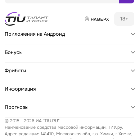
Поиск по матч-центру
18+
НАВЕРХ
Приложения на Андроид
Пари
Бонусы
БетБум
Pari
Фрибеты
Леон
BetBoom
Лига Ставок
Пари
Информация
Leon
Мелбет
БетБум
Winline
Политика конфиденциальности
Прогнозы
Бетсити
Леон
Fonbet
Политика cookies
Марафон
© 2015 - 2026 ИА "TIU.RU"
Винлайн
Прогнозы на спорт
Марафон
Пользовательское соглашение
Наименование средства массовой информации: ТИУ.ру.
Фонбет
Фонбет
Футбол
Адрес редакции: 141410, Московская обл, г.о. Химки, г Химки,
Betcity