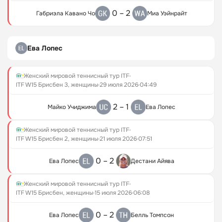
0 – 2
Габриэла Кавано Чо
Миа Уэйнрайт
Ева Лопес
Женский мировой теннисный тур ITF
ITF W15 Брисбен 3, женщины
29 июля 2026
04:49
2 – 1
Майко Учиджима
Ева Лопес
Женский мировой теннисный тур ITF
ITF W15 Брисбен 2, женщины
21 июля 2026
07:51
0 – 2
Ева Лопес
Дестани Айява
Женский мировой теннисный тур ITF
ITF W15 Брисбен, женщины
15 июля 2026
06:08
0 – 2
Ева Лопес
Белль Томпсон