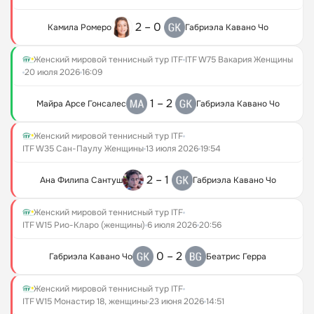
2 – 0
Камила Ромеро
Габриэла Кавано Чо
Женский мировой теннисный тур ITF
ITF W75 Вакария Женщины
20 июля 2026
16:09
1 – 2
Майра Арсе Гонсалес
Габриэла Кавано Чо
Женский мировой теннисный тур ITF
ITF W35 Сан-Паулу Женщины
13 июля 2026
19:54
2 – 1
Ана Филипа Сантуш
Габриэла Кавано Чо
Женский мировой теннисный тур ITF
ITF W15 Рио-Кларо (женщины)
6 июля 2026
20:56
0 – 2
Габриэла Кавано Чо
Беатрис Герра
Женский мировой теннисный тур ITF
ITF W15 Монастир 18, женщины
23 июня 2026
14:51