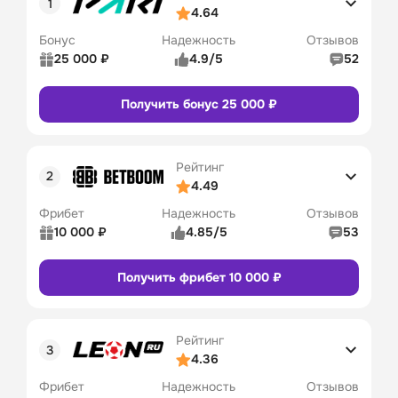
4.64
Бонус
Надежность
Отзывов
25 000 ₽
4.9/5
52
Рейтинг 
5/5
Получить бонус 25 000 ₽
пользователей
Коэффициенты
5/5
Линия в прематче
4/5
Рейтинг
Линия в лайве
5/5
4.49
Удобство платежей
4/5
Фрибет
Надежность
Отзывов
Служба поддержки
5/5
10 000 ₽
4.85/5
53
Бонусы и акции
5/5
Рейтинг 
5/5
Получить фрибет 10 000 ₽
пользователей
Промокод
Бонусы
Коэффициенты
5/5
22
Линия в прематче
4/5
Рейтинг
Линия в лайве
Сайт
Приложение
5/5
4.36
Удобство платежей
4/5
Фрибет
Надежность
Отзывов
Служба поддержки
4/5