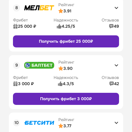
Рейтинг
Линия в лайве
4/5
3.91
Удобство платежей
4/5
Фрибет
Надежность
Отзывов
Служба поддержки
4/5
25 000 ₽
4.25/5
49
Бонусы и акции
4/5
Рейтинг 
5/5
Получить фрибет 25 000₽
пользователей
Промокод
Бонусы
Коэффициенты
4/5
15
Линия в прематче
4/5
Рейтинг
Линия в лайве
Сайт
Приложение
3/5
3.90
Удобство платежей
4/5
Фрибет
Надежность
Отзывов
Служба поддержки
4/5
3 000 ₽
4.3/5
42
Бонусы и акции
4/5
Рейтинг 
5/5
Получить фрибет 3 000₽
пользователей
Промокод
Бонусы
Коэффициенты
4/5
16
Линия в прематче
4/5
Рейтинг
Линия в лайве
Сайт
Приложение
3/5
3.77
Удобство платежей
4/5