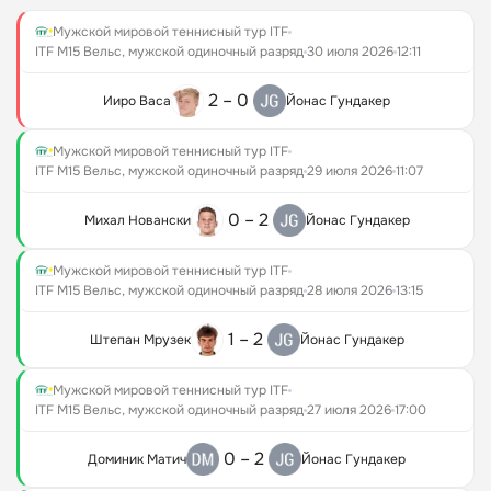
Мужской мировой теннисный тур ITF
ITF M15 Вельс, мужской одиночный разряд
30 июля 2026
12:11
2 – 0
Ииро Васа
Йонас Гундакер
Мужской мировой теннисный тур ITF
ITF M15 Вельс, мужской одиночный разряд
29 июля 2026
11:07
0 – 2
Михал Новански
Йонас Гундакер
Мужской мировой теннисный тур ITF
ITF M15 Вельс, мужской одиночный разряд
28 июля 2026
13:15
1 – 2
Штепан Мрузек
Йонас Гундакер
Мужской мировой теннисный тур ITF
ITF M15 Вельс, мужской одиночный разряд
27 июля 2026
17:00
0 – 2
Доминик Матич
Йонас Гундакер