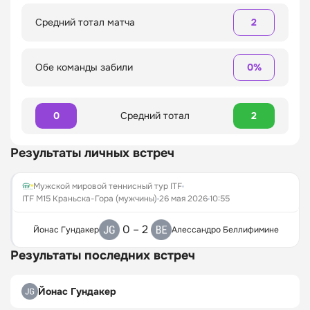
Средний тотал матча
2
Обе команды забили
0%
0
Средний тотал
2
Результаты личных встреч
Мужской мировой теннисный тур ITF
ITF M15 Краньска-Гора (мужчины)
26 мая 2026
10:55
0 – 2
Йонас Гундакер
Алессандро Беллифимине
Результаты последних встреч
Йонас Гундакер