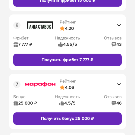
Получить фрибет 15 000 ₽
пользователей
Промокод
Бонусы
Коэффициенты
4/5
10
Линия в прематче
4/5
Рейтинг
Линия в лайве
Сайт
Приложение
4/5
4.20
Удобство платежей
4/5
Фрибет
Надежность
Отзывов
Служба поддержки
5/5
7 777 ₽
4.55/5
43
Бонусы и акции
4/5
Рейтинг 
5/5
Получить фрибет 7 777 ₽
пользователей
Промокод
Бонусы
Коэффициенты
4/5
10
Линия в прематче
4/5
Рейтинг
Сайт
Приложение
Линия в лайве
4/5
4.06
Удобство платежей
4/5
Бонус
Надежность
Отзывов
Служба поддержки
4/5
25 000 ₽
4.5/5
46
Бонусы и акции
5/5
Рейтинг 
5/5
Получить бонус 25 000 ₽
пользователей
Бонусы
17
Коэффициенты
4/5
Сайт
Приложение
Линия в прематче
4/5