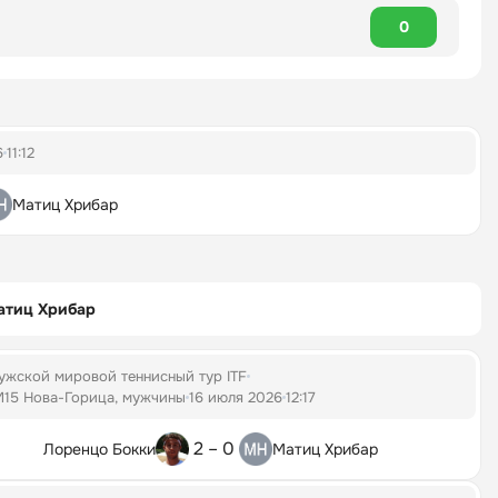
0
6
11:12
Матиц Хрибар
атиц Хрибар
ужской мировой теннисный тур ITF
M15 Нова-Горица, мужчины
16 июля 2026
12:17
2 – 0
Лоренцо Бокки
Матиц Хрибар