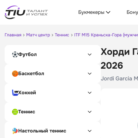
Букмекеры
Бон
Главная
Матч центр
Теннис
ITF M15 Краньска-Гора (мужчи
Хорди Г
Футбол
2026
Баскетбол
Jordi Garcia M
Хоккей
Теннис
Настольный теннис