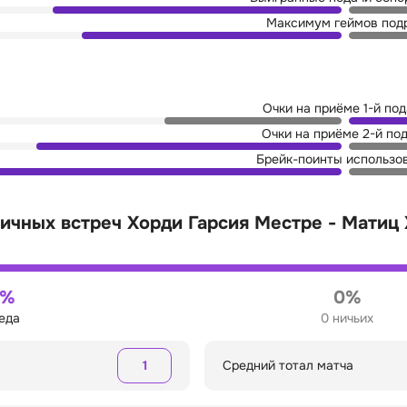
Максимум геймов под
Очки на приёме 1-й по
Очки на приёме 2-й по
Брейк-поинты использо
ичных встреч Хорди Гарсия Местре - Матиц
0%
0%
беда
0 ничьих
1
Средний тотал матча