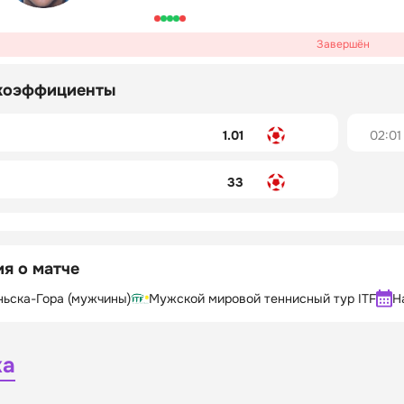
Завершён
коэффициенты
1.01
02:01
33
я о матче
ньска-Гора (мужчины)
Мужской мировой теннисный тур ITF
Н
ка