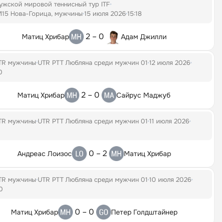
ужской мировой теннисный тур ITF
M15 Нова-Горица, мужчины
15 июля 2026
15:18
2 – 0
Матиц Хрибар
Адам Джилли
TR мужчины
UTR PTT Любляна среди мужчин 01
12 июля 2026
0
2 – 0
Матиц Хрибар
Сайрус Маджуб
TR мужчины
UTR PTT Любляна среди мужчин 01
11 июля 2026
0
0 – 2
Андреас Лоизос
Матиц Хрибар
TR мужчины
UTR PTT Любляна среди мужчин 01
10 июля 2026
0
0 – 0
Матиц Хрибар
Петер Голдштайнер