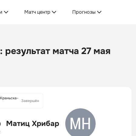
и
Матч центр
Прогнозы
 результат матча 27 мая
 Краньска-
Завершён
Матиц Хрибар
0
2