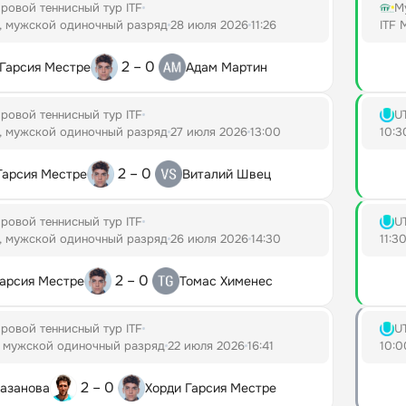
ровой теннисный тур ITF
М
а, мужской одиночный разряд
28 июля 2026
11:26
ITF 
2 – 0
 Гарсия Местре
Адам Мартин
ровой теннисный тур ITF
U
а, мужской одиночный разряд
27 июля 2026
13:00
10:3
2 – 0
Гарсия Местре
Виталий Швец
ровой теннисный тур ITF
U
а, мужской одиночный разряд
26 июля 2026
14:30
11:3
2 – 0
Гарсия Местре
Томас Хименес
ровой теннисный тур ITF
U
, мужской одиночный разряд
22 июля 2026
16:41
10:0
2 – 0
азанова
Хорди Гарсия Местре