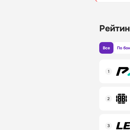
Рейтин
Все
По бо
Рейтинг пол
Линия в лай
Бонусы и ак
Рейтинг пол
Промокод
Линия в лай
Бонусы и ак