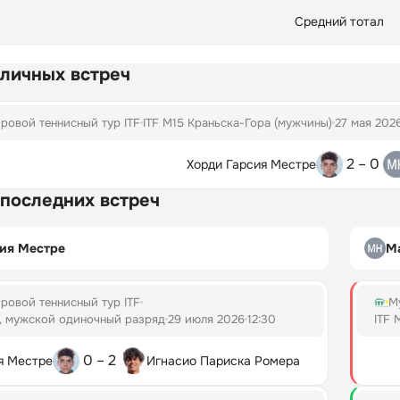
Средний тотал
 личных встреч
ровой теннисный тур ITF
ITF M15 Краньска-Гора (мужчины)
27 мая 202
2 – 0
Хорди Гарсия Местре
 последних встреч
сия Местре
М
ровой теннисный тур ITF
М
а, мужской одиночный разряд
29 июля 2026
12:30
ITF 
0 – 2
я Местре
Игнасио Париска Ромера