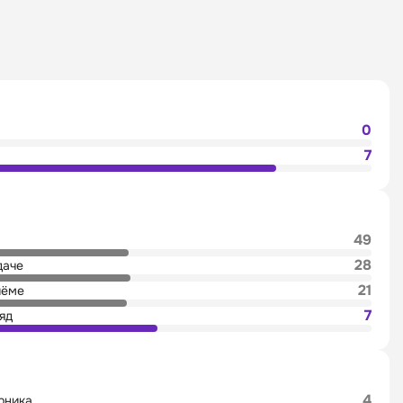
0
7
49
28
даче
21
иёме
7
яд
4
рника