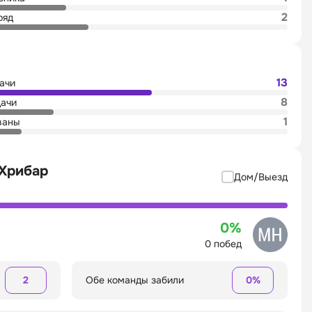
2
ряд
13
дачи
8
дачи
1
ваны
 Хрибар
Дом/Выезд
0%
0 побед
2
Обе команды забили
0%