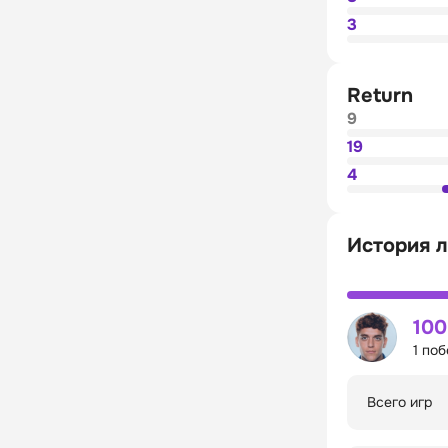
3
Return
9
19
4
История л
10
1 по
Всего игр