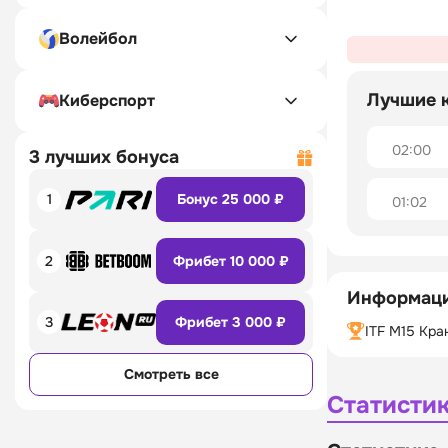
Волейбол
Лучшие 
Киберспорт
02:00
3 лучших бонуса
1
Бонус 25 000 ₽
01:02
2
Фрибет 10 000 ₽
Информаци
3
Фрибет 3 000 ₽
ITF M15 Кра
Смотреть все
Статисти