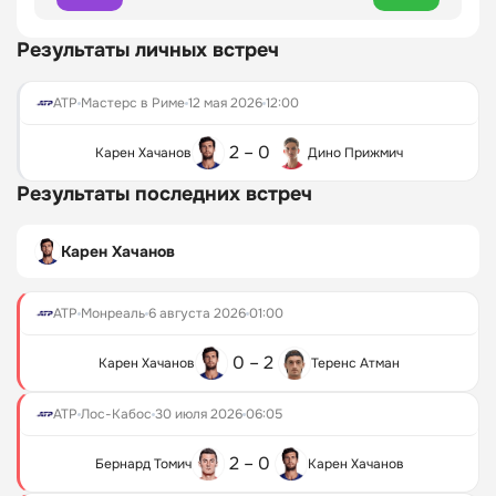
Результаты личных встреч
ATP
Мастерс в Риме
12 мая 2026
12:00
2 – 0
Карен Хачанов
Дино Прижмич
Результаты последних встреч
Карен Хачанов
ATP
Монреаль
6 августа 2026
01:00
0 – 2
Карен Хачанов
Теренс Атман
ATP
Лос-Кабос
30 июля 2026
06:05
2 – 0
Бернард Томич
Карен Хачанов