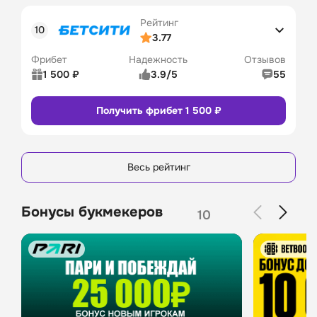
Линия в прематче
4/5
Рейтинг
Линия в лайве
Сайт
Приложение
3/5
3.77
Удобство платежей
4/5
Фрибет
Надежность
Отзывов
Служба поддержки
4/5
1 500 ₽
3.9/5
55
Бонусы и акции
4/5
Рейтинг 
5/5
Получить фрибет 1 500 ₽
пользователей
Промокод
Бонусы
Коэффициенты
3/5
8
Линия в прематче
3/5
Линия в лайве
Сайт
Приложение
4/5
Весь рейтинг
Удобство платежей
4/5
Служба поддержки
4/5
Бонусы букмекеров
10
Бонусы и акции
4/5
Промокод
Бонусы
13
Сайт
Приложение