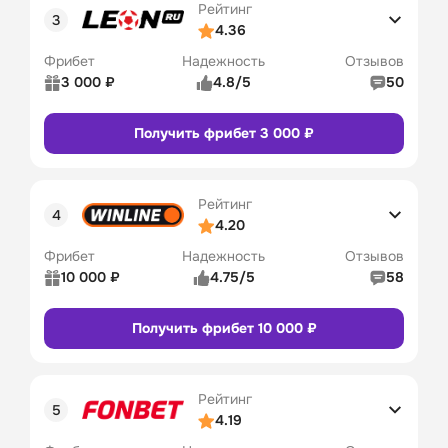
Рейтинг
Линия в лайве
Сайт
Приложение
5/5
4.36
Удобство платежей
4/5
Фрибет
Надежность
Отзывов
Служба поддержки
4/5
3 000 ₽
4.8/5
50
Бонусы и акции
5/5
Рейтинг 
5/5
Получить фрибет 3 000 ₽
пользователей
Промокод
Бонусы
Коэффициенты
5/5
43
Линия в прематче
5/5
Рейтинг
Линия в лайве
Сайт
Приложение
3/5
4.20
Удобство платежей
4/5
Фрибет
Надежность
Отзывов
Служба поддержки
5/5
10 000 ₽
4.75/5
58
Бонусы и акции
4/5
Рейтинг 
5/5
Получить фрибет 10 000 ₽
пользователей
Промокод
Бонусы
Коэффициенты
4/5
35
Линия в прематче
4/5
Рейтинг
Линия в лайве
Сайт
Приложение
4/5
4.19
Удобство платежей
4/5