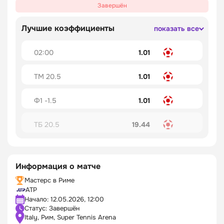
Завершён
Лига Чемпионов
Зенит
Betcity
Тенниси
Теннис
Настольный теннис
Баскетбол
Лига Европы
Спортбет
Bettery
Балтбет
Футбол
Волейбол
Теннис
Лучшие коэффициенты
показать все
24bet
Zenit
Беттери
Киберспорт
Настольный теннис
Рейтинги
Футбол
Спортбет
Зенит
Волейбол
Прочие категории
02:00
1.01
Лучшие букмекеры
РПЛ
24bet
Киберспорт
Приложения для iOS
Футбол
Легальные букмекерские конторы
Фрибеты
Лига чемпионов
Российские букмекеры
Фрибеты без депозита
АПЛ
РПЛ
Leon
ТМ 20.5
1.01
БК с мобильным приложением
Фрибет без отыгрыша
Серия А
Лига чемпионов
Zenit
Надежные букмекеры
Промокод без отыгрыша
Ла Лига
АПЛ
Лига Ставок
Ф1 -1.5
1.01
БК с гостевым демосчетом
Бонус за регистрацию без отыгрыша
Бундеслига
Серия А
Марафон
БК с большими коэффициентами
Фрибеты сегодня
Лига Европы
Ла Лига
Melbet
ТБ 20.5
19.44
БК с минимальными депозитами
Лучшие фрибеты
Лига конференций
Бундеслига
Pari
Букмекеры для ставок на американский футбол
Фрибет новым игрокам
Лига наций
Лига Европы
Tennisi
Букмекеры для ставок на бейсбол
Новые БК с фрибетом
Суперкубок УЕФА
Лига конференций
Fonbet
Информация о матче
Хоккей
Хоккей
Букмекеры для ставок на гольф
Фрибет 3000
Betcity
Букмекеры для ставок на автогонки
Акции букмекерских контор при регистрации
КХЛ
КХЛ
BetBoom
Мастерс в Риме
ATP
Букмекеры для ставок на чемпионаты мира и Европы
Промокоды букмекеров
НХЛ
НХЛ
Bettery
Начало:
12.05.2026, 12:00
Букмекеры для ставок на дартс
Бездепозитные бонусы за регистрацию
АХЛ
АХЛ
Olimpbet
Статус: Завершён
Баскетбол
Баскетбол
Букмекеры для ставок на скачки
Бездепозитные бонусы букмекеров
Winline
Italy, Рим, Super Tennis Arena