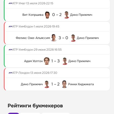
ATP
Умаг
13 июля 2026
22:15
0 – 2
Вит Копршива
Дино Прижмич
ATP
Уимблдон
1 июля 2026
19:45
3 – 0
Феликс Оже-Альяссим
Дино Прижмич
ATP
Уимблдон
29 июня 2026
16:55
1 – 3
Адам Уолтон
Дино Прижмич
ATP
Лондон
13 июня 2026
17:30
1 – 2
Дино Прижмич
Ринки Хиджиката
Рейтинги букмекеров