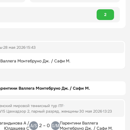
2
ны
28 мая 2026
15:43
Валлега Монтебруно Дж. / Сафи М.
рентини Валлега Монтебруно Дж. / Сафи М.
енский мировой теннисный тур ITF
W15 Цахкадзор 2, парный разряд, женщины
30 мая 2026
13:23
агандыкова А /
Парентини Валлега
2 – 0
Юлдашева С
Монтебруно Дж. / Сафи М.