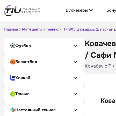
Букмекеры
Бон
Главная
Матч центр
Теннис
ITF W15 Цахкадзор 2, парный
Ковачев
Футбол
/ Сафи 
Баскетбол
Kovačević T /
Хоккей
Теннис
Кова
Настольный теннис