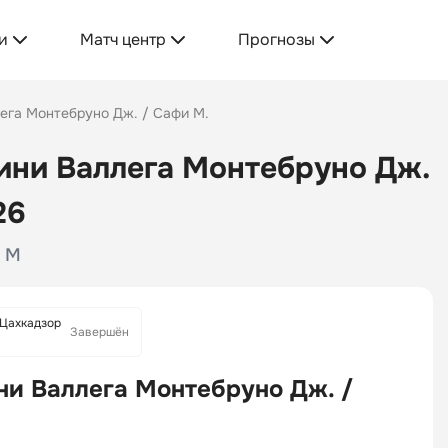
и
Матч центр
Прогнозы
лега Монтебруно Дж. / Сафи М.
тини Валлега Монтебруно Дж.
26
i M
 Цахкадзор
Завершён
ни Валлега Монтебруно Дж. /