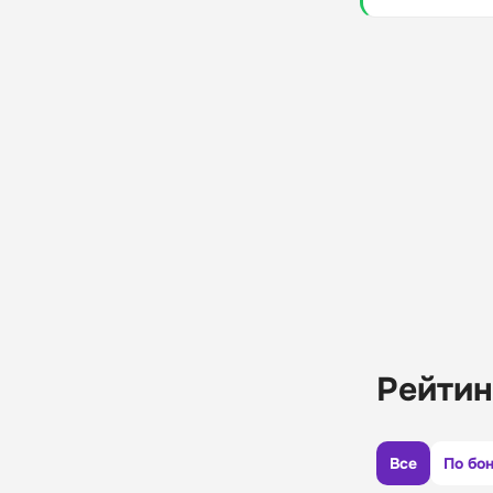
Рейтин
Все
По бо