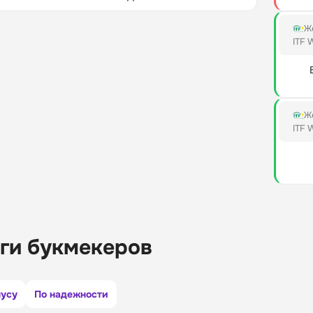
Ж
ITF 
Ж
ITF 
ги букмекеров
нусу
По надежности