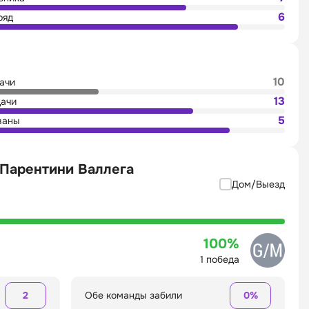
6
ряд
10
дачи
13
дачи
5
ваны
- Парентини Валлега
Дом/Выезд
100%
1 победа
2
Обе команды забили
0%