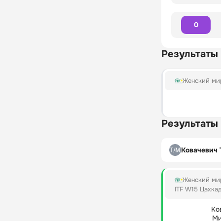
0
Результаты
Женский мир
Результаты
Ковачевич 
Женский мир
ITF W15 Цахка
Ко
Ми