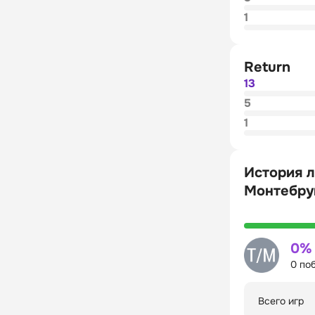
1
Return
13
5
1
История л
Монтебрун
0%
0 по
Всего игр