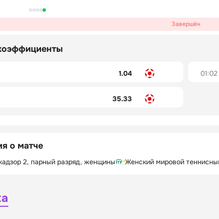
Завершён
коэффициенты
1.04
01:02
35.33
я о матче
кадзор 2, парный разряд, женщины
Женский мировой теннисный
ка