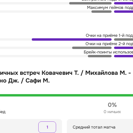
Максимум геймов под
Очки на приёме 1-й по
Очки на приёме 2-й по
Брейк-поинты использо
ичных встреч Ковачевич Т. / Михайлова М. 
о Дж. / Сафи М.
0%
бед
0 ничьих
1
Средний тотал матча