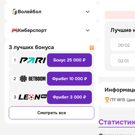
Волейбол
Лучшие 
Киберспорт
00:02
3 лучших бонуса
1
Бонус 25 000 ₽
02:01
2
Фрибет 10 000 ₽
Информаци
3
Фрибет 3 000 ₽
ITF W15 Цах
Смотреть все
Статисти