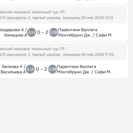
енский мировой теннисный тур ITF
W15 Цахкадзор 2, парный разряд, женщины
29 мая 2026
12:13
Баздерова А /
Парентини Валлега
0 – 2
Хомицкая А
Монтебруно Дж. / Сафи М.
енский мировой теннисный тур ITF
W15 Цахкадзор 2, парный разряд, женщины
26 мая 2026
17:55
Белкова К /
Парентини Валлега
0 – 2
Васильева А
Монтебруно Дж. / Сафи М.