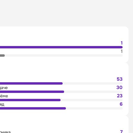
1
1
53
30
даче
23
иёме
6
яд
7
рника