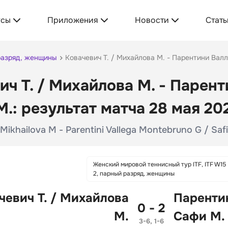
усы
Приложения
Новости
Стать
 разряд, женщины
Ковачевич Т. / Михайлова М. - Парентини Вал
ич Т. / Михайлова М. - Парен
М.: результат матча 28 мая 20
 Mikhailova M - Parentini Vallega Montebruno G / Saf
Женский мировой теннисный тур ITF, ITF W15
2, парный разряд, женщины
чевич Т. / Михайлова
Паренти
0 - 2
М.
Сафи М.
3-6, 1-6