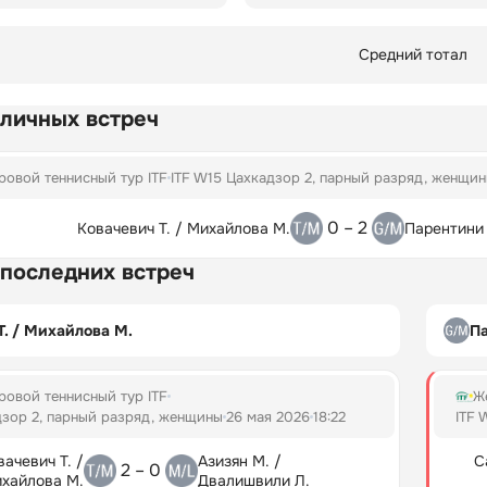
Средний тотал
 личных встреч
овой теннисный тур ITF
ITF W15 Цахкадзор 2, парный разряд, женщи
0 – 2
Ковачевич Т. / Михайлова М.
Парентини 
 последних встреч
Т. / Михайлова М.
Па
овой теннисный тур ITF
Ж
дзор 2, парный разряд, женщины
26 мая 2026
18:22
ITF 
вачевич Т. /
Азизян М. /
С
2 – 0
хайлова М.
Двалишвили Л.