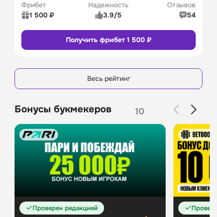
Фрибет
Надежность
Отзывов
Служба поддержки
4/5
1 500 ₽
3.9/5
54
Бонусы и акции
4/5
Рейтинг 
5/5
Получить фрибет 1 500 ₽
пользователей
Промокод
Бонусы
Коэффициенты
3/5
8
Линия в прематче
3/5
Линия в лайве
Сайт
Приложение
4/5
Весь рейтинг
Удобство платежей
4/5
Служба поддержки
4/5
Бонусы букмекеров
10
Бонусы и акции
4/5
Промокод
Бонусы
13
Сайт
Приложение
Проверен редакцией
Провере