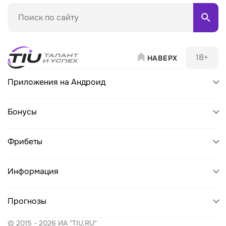
Поиск по матч-центру
18+
НАВЕРХ
Приложения на Андроид
Пари
Бонусы
БетБум
Pari
Фрибеты
Леон
BetBoom
Лига Ставок
Пари
Информация
Leon
Мелбет
БетБум
Winline
Политика конфиденциальности
Прогнозы
Бетсити
Леон
Fonbet
Политика cookies
Марафон
© 2015 - 2026 ИА "TIU.RU"
Винлайн
Прогнозы на спорт