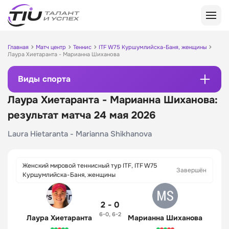
Главная
Матч центр
Теннис
ITF W75 Куршумлийска-Баня, женщины
Лаура Хиетаранта - Марианна Шиханова
Популярные БК
Пари
Виды спорта
По букмекеру
БетБум
Леон
Pari
Лаура Хиетаранта - Марианна Шиханова:
Приложения для Android
Винлайн
BetBoom
результат матча 24 мая 2026
Фонбет
Leon
Пари
Виды спорта
Марафон
Winline
БетБум
Laura Hietaranta - Marianna Shikhanova
Бетсити
Fonbet
Леон
Баскетбол
Статьи о БК
Мелбет
Лига Ставок
Винлайн
Киберспорт
Winline
Лига Ставок
Марафон
Фонбет
Теннис
Женский мировой теннисный тур ITF, ITF W75
Завершён
Куршумлийска-Баня, женщины
База знаний
По видам спорта
Олимпбет
Бет-М
Марафон
Хоккей
Виды ставок
Тенниси
Baltbet
Бетсити
Футбол
Футбол
Футбол
По видам спорта
Основы ставок
Балтбет
Melbet
Мелбет
Хоккей
2 - 0
Евролига
Сервисы
Бет-М
Olimpbet
Лига Ставок
Баскетбол
Футбол
6-0, 6-2
Лаура Хиетаранта
Марианна Шиханова
Виды спорта
Кубок России
Беттери
Tennisi
Олимпбет
Теннис
Хоккей