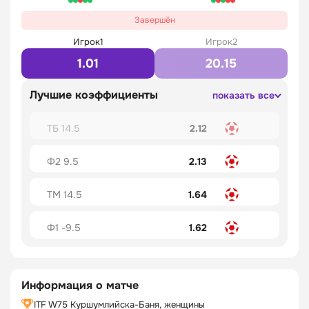
Лига Чемпионов
Зенит
Betcity
Тенниси
Теннис
Настольный теннис
Баскетбол
Завершён
Лига Европы
Спортбет
Bettery
Балтбет
Футбол
Волейбол
Теннис
24bet
Zenit
Беттери
Киберспорт
Настольный теннис
Игрок1
Игрок2
Рейтинги
Футбол
Спортбет
Зенит
Волейбол
1.01
20.15
Прочие категории
Лучшие букмекеры
РПЛ
24bet
Киберспорт
Приложения для iOS
Футбол
Легальные букмекерские конторы
Фрибеты
Лига чемпионов
Лучшие коэффициенты
показать все
Российские букмекеры
Фрибеты без депозита
АПЛ
РПЛ
Leon
БК с мобильным приложением
Фрибет без отыгрыша
Серия А
Лига чемпионов
Zenit
ТБ 14.5
2.12
Надежные букмекеры
Промокод без отыгрыша
Ла Лига
АПЛ
Лига Ставок
БК с гостевым демосчетом
Бонус за регистрацию без отыгрыша
Бундеслига
Серия А
Марафон
Ф2 9.5
2.13
БК с большими коэффициентами
Фрибеты сегодня
Лига Европы
Ла Лига
Melbet
БК с минимальными депозитами
Лучшие фрибеты
Лига конференций
Бундеслига
Pari
ТМ 14.5
1.64
Букмекеры для ставок на американский футбол
Фрибет новым игрокам
Лига наций
Лига Европы
Tennisi
Букмекеры для ставок на бейсбол
Новые БК с фрибетом
Суперкубок УЕФА
Лига конференций
Fonbet
Ф1 -9.5
1.62
Хоккей
Хоккей
Букмекеры для ставок на гольф
Фрибет 3000
Betcity
Букмекеры для ставок на автогонки
Акции букмекерских контор при регистрации
КХЛ
КХЛ
BetBoom
Букмекеры для ставок на чемпионаты мира и Европы
Промокоды букмекеров
НХЛ
НХЛ
Bettery
Букмекеры для ставок на дартс
Бездепозитные бонусы за регистрацию
АХЛ
АХЛ
Olimpbet
Информация о матче
Баскетбол
Баскетбол
Букмекеры для ставок на скачки
Бездепозитные бонусы букмекеров
Winline
ITF W75 Куршумлийска-Баня, женщины