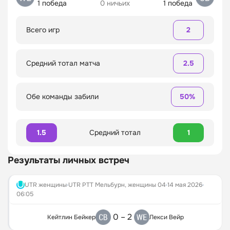
1 победа
0 ничьих
1 победа
Всего игр
2
Средний тотал матча
2.5
Обе команды забили
50%
1.5
Средний тотал
1
Результаты личных встреч
UTR женщины
UTR PTT Мельбурн, женщины 04
14 мая 2026
06:05
0 – 2
Кейтлин Бейкер
Лекси Вейр