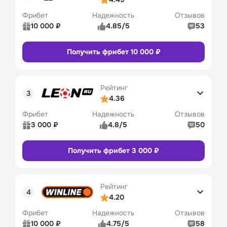
Удобство платежей
4/5
Фрибет
Надежность
Отзывов
Служба поддержки
5/5
10 000 ₽
4.85/5
53
Бонусы и акции
5/5
Рейтинг 
5/5
Получить фрибет 10 000 ₽
пользователей
Промокод
Бонусы
Коэффициенты
5/5
22
Линия в прематче
4/5
Рейтинг
Линия в лайве
Сайт
Приложение
5/5
4.36
Удобство платежей
4/5
Фрибет
Надежность
Отзывов
Служба поддержки
4/5
3 000 ₽
4.8/5
50
Бонусы и акции
5/5
Рейтинг 
5/5
Получить фрибет 3 000 ₽
пользователей
Промокод
Бонусы
Коэффициенты
5/5
42
Линия в прематче
5/5
Рейтинг
Линия в лайве
Сайт
Приложение
3/5
4.20
Удобство платежей
4/5
Фрибет
Надежность
Отзывов
Служба поддержки
5/5
10 000 ₽
4.75/5
58