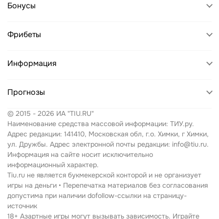
Бонусы
БетБум
Pari
Фрибеты
Леон
BetBoom
Лига Ставок
Пари
Информация
Leon
Мелбет
БетБум
Winline
Политика конфиденциальности
Прогнозы
Бетсити
Леон
Fonbet
Политика cookies
Марафон
© 2015 - 2026 ИА "TIU.RU"
Винлайн
Прогнозы на спорт
Марафон
Пользовательское соглашение
Наименование средства массовой информации: ТИУ.ру.
Фонбет
Фонбет
Футбол
Адрес редакции: 141410, Московская обл, г.о. Химки, г Химки,
Betcity
Согласие на обработку персональных данных
ул. Дружбы. Адрес электронной почты редакции: info@tiu.ru.
Винлайн
Марафон
Хоккей
Информация на сайте носит исключительно
Melbet
Контакты
информационный характер.
Бетсити
Баскетбол
Tiu.ru не является букмекерской конторой и не организует
Лига Ставок
Вакансии
игры на деньги • Перепечатка материалов без согласования
Мелбет
Теннис
допустима при наличии dofollow-ссылки на страницу-
Olimpbet
Блог
источник
Лига ставок
Настольный теннис
18+ Азартные игры могут вызывать зависимость. Играйте
Архив