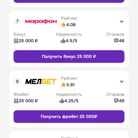
Коэффициенты
4/5
10
Линия в прематче
4/5
Рейтинг
Сайт
Приложение
Линия в лайве
4/5
4.06
Удобство платежей
4/5
Бонус
Надежность
Отзывов
Служба поддержки
4/5
25 000 ₽
4.5/5
46
Бонусы и акции
5/5
Рейтинг 
5/5
Получить бонус 25 000 ₽
пользователей
Бонусы
17
Коэффициенты
4/5
Сайт
Приложение
Линия в прематче
4/5
Рейтинг
Линия в лайве
4/5
3.91
Удобство платежей
4/5
Фрибет
Надежность
Отзывов
Служба поддержки
4/5
25 000 ₽
4.25/5
49
Бонусы и акции
4/5
Рейтинг 
5/5
Получить фрибет 25 000₽
пользователей
Промокод
Бонусы
Коэффициенты
4/5
15
Линия в прематче
4/5