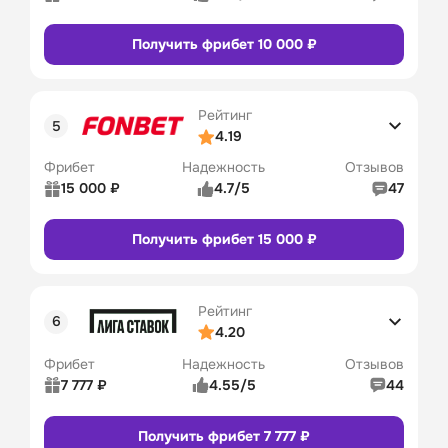
Бонусы и акции
4/5
Рейтинг 
5/5
Получить фрибет 10 000 ₽
пользователей
Промокод
Бонусы
Коэффициенты
4/5
34
Линия в прематче
4/5
Рейтинг
Линия в лайве
Сайт
Приложение
4/5
4.19
Удобство платежей
4/5
Фрибет
Надежность
Отзывов
Служба поддержки
4/5
15 000 ₽
4.7/5
47
Бонусы и акции
5/5
Рейтинг 
5/5
Получить фрибет 15 000 ₽
пользователей
Промокод
Бонусы
Коэффициенты
4/5
10
Линия в прематче
4/5
Рейтинг
Линия в лайве
Сайт
Приложение
4/5
4.20
Удобство платежей
4/5
Фрибет
Надежность
Отзывов
Служба поддержки
5/5
7 777 ₽
4.55/5
44
Бонусы и акции
4/5
Рейтинг 
5/5
Получить фрибет 7 777 ₽
пользователей
Промокод
Бонусы