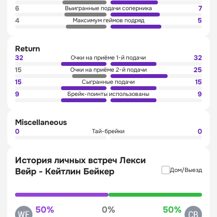
Чемпионат мира
6
7
Выигранные подачи соперника
Суперлига России
4
5
Максимум геймов подряд
Чемпионат Европы
Киберспорт
Return
IEM Cologne
32
32
Очки на приёме 1-й подачи
The International
15
25
Очки на приёме 2-й подачи
Esports World Cup Counter Strike
15
15
Сыгранные подачи
9
9
Брейк-поинты использованы
Miscellaneous
0
0
Тай-брейки
История личных встреч Лекси
Вейр - Кейтлин Бейкер
Дом/Выезд
50%
0%
50%