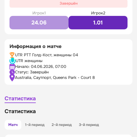
Завершён
Лига Чемпионов
Зенит
Betcity
Тенниси
Теннис
Настольный теннис
Баскетбол
Лига Европы
Спортбет
Bettery
Балтбет
Футбол
Волейбол
Теннис
Игрок1
Игрок2
24bet
Zenit
Беттери
Киберспорт
Настольный теннис
24.06
1.01
Рейтинги
Футбол
Спортбет
Зенит
Волейбол
Прочие категории
Лучшие букмекеры
РПЛ
24bet
Киберспорт
Приложения для iOS
Футбол
Легальные букмекерские конторы
Фрибеты
Лига чемпионов
Информация о матче
Российские букмекеры
Фрибеты без депозита
АПЛ
РПЛ
Leon
БК с мобильным приложением
Фрибет без отыгрыша
Серия А
Лига чемпионов
Zenit
UTR PTT Голд-Кост, женщины 04
Надежные букмекеры
Промокод без отыгрыша
Ла Лига
АПЛ
Лига Ставок
UTR женщины
Начало:
04.06.2026, 07:00
БК с гостевым демосчетом
Бонус за регистрацию без отыгрыша
Бундеслига
Серия А
Марафон
Статус: Завершён
БК с большими коэффициентами
Фрибеты сегодня
Лига Европы
Ла Лига
Melbet
Australia, Саутпорт, Queens Park - Court 8
БК с минимальными депозитами
Лучшие фрибеты
Лига конференций
Бундеслига
Pari
Букмекеры для ставок на американский футбол
Фрибет новым игрокам
Лига наций
Лига Европы
Tennisi
Букмекеры для ставок на бейсбол
Новые БК с фрибетом
Суперкубок УЕФА
Лига конференций
Fonbet
Статистика
Хоккей
Хоккей
Букмекеры для ставок на гольф
Фрибет 3000
Betcity
Букмекеры для ставок на автогонки
Акции букмекерских контор при регистрации
КХЛ
КХЛ
BetBoom
Статистика
Букмекеры для ставок на чемпионаты мира и Европы
Промокоды букмекеров
НХЛ
НХЛ
Bettery
Букмекеры для ставок на дартс
Бездепозитные бонусы за регистрацию
АХЛ
АХЛ
Olimpbet
Матч
1-й период
2-й период
3-й период
Баскетбол
Баскетбол
Букмекеры для ставок на скачки
Бездепозитные бонусы букмекеров
Winline