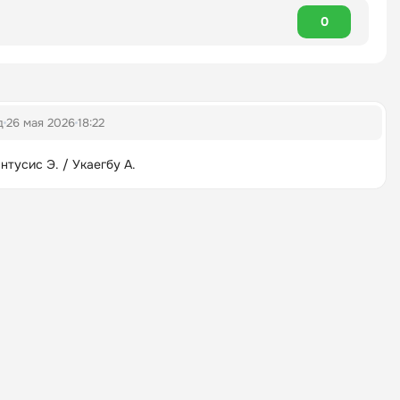
0
д
26 мая 2026
18:22
нтусис Э. / Укаегбу А.