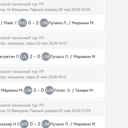
овой теннисный тур ITF
тир 14 Женщины Парный разряд
28 мая 2026
16:58
0 – 2
 / Майс Г.
Лучано Л. / Мариани М.
овой теннисный тур ITF
тир, женщины, пары
22 мая 2026
16:10
2 – 0
етретич Л.
Лучано Л. / Мариани М.
овой теннисный тур ITF
тир, женщины, пары
21 мая 2026
18:10
2 – 0
/ Мариани М.
Лопес Э. / Тахири М.
овой теннисный тур ITF
тир 13 Женщины Парный разряд
20 мая 2026
17:09
0 – 2
алазар Н С
Лучано Л. / Мариани М.