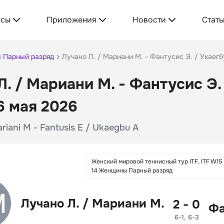
усы
Приложения
Новости
Стать
ы Парный разряд
Лучано Л. / Мариани М. - Фантусис Э. / Укаегб
Л. / Мариани М. - Фантусис Э. 
6 мая 2026
ariani M - Fantusis E / Ukaegbu A
Женский мировой теннисный тур ITF, ITF W1
14 Женщины Парный разряд
Лучано Л. / Мариани М.
2 - 0
Фа
6-1, 6-3