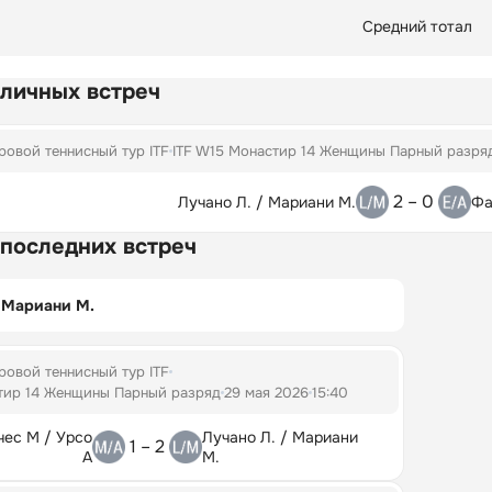
Средний тотал
 личных встреч
овой теннисный тур ITF
ITF W15 Монастир 14 Женщины Парный разря
2 – 0
Лучано Л. / Мариани М.
Фа
 последних встреч
/ Мариани М.
овой теннисный тур ITF
тир 14 Женщины Парный разряд
29 мая 2026
15:40
ес М / Урсо
Лучано Л. / Мариани
1 – 2
А
М.