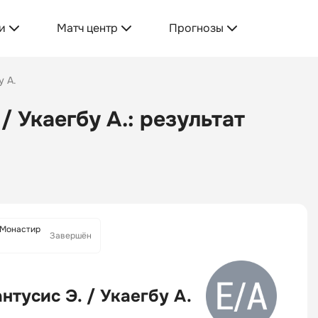
и
Матч центр
Прогнозы
у А.
/ Укаегбу А.: результат
5 Монастир
Завершён
нтусис Э. / Укаегбу А.