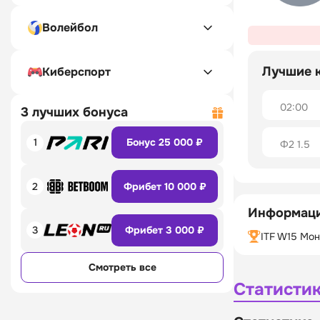
Волейбол
Лучшие 
Киберспорт
02:00
3 лучших бонуса
1
Бонус 25 000 ₽
Ф2 1.5
2
Фрибет 10 000 ₽
Информаци
3
Фрибет 3 000 ₽
ITF W15 Мо
Смотреть все
Статисти