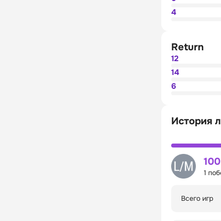
4
Return
12
14
6
История л
10
1 по
Всего игр