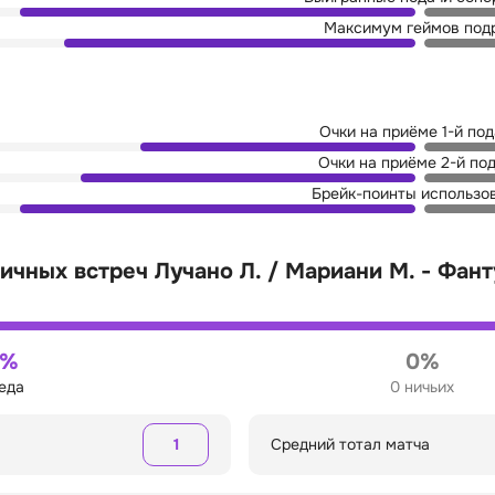
Максимум геймов под
Очки на приёме 1-й по
Очки на приёме 2-й по
Брейк-поинты использо
ичных встреч Лучано Л. / Мариани М. - Фанту
0%
0%
беда
0 ничьих
1
Средний тотал матча