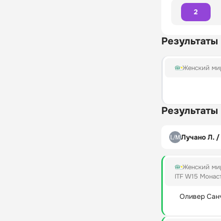
2
Результаты
Женский мир
Результаты
Лучано Л. 
Женский мир
ITF W15 Монас
Оливер Санч