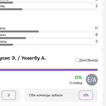
2
ряд
11
дачи
8
дачи
2
ваны
сис Э. / Укаегбу А.
Дом/Выезд
0%
0 побед
2
Обе команды забили
0%