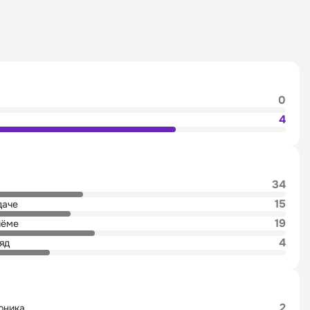
0
4
34
15
даче
19
иёме
4
яд
2
рника