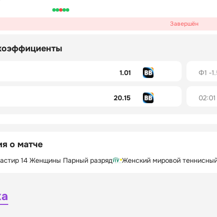
Завершён
коэффициенты
1.01
Ф1 -1
20.15
02:01
я о матче
настир 14 Женщины Парный разряд
Женский мировой теннисный
ка