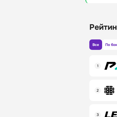
Рейтин
Все
По бо
Рейтинг пол
Линия в лай
Бонусы и ак
Рейтинг пол
Промокод
Линия в лай
Бонусы и ак