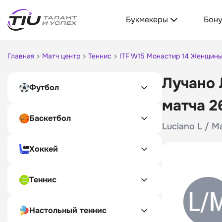
Букмекеры
Бон
Главная
Матч центр
Теннис
ITF W15 Монастир 14 Женщин
Лучано 
Футбол
матча 2
Баскетбол
Luciano L / M
Хоккей
Теннис
Настольный теннис