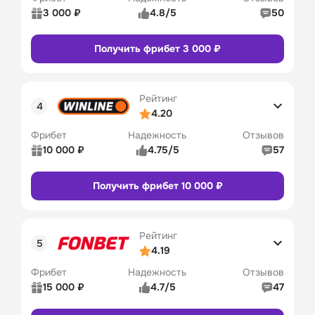
Служба поддержки
4/5
3 000 ₽
4.8/5
50
Бонусы и акции
5/5
Рейтинг 
5/5
Получить фрибет 3 000 ₽
пользователей
Промокод
Бонусы
Коэффициенты
5/5
42
Линия в прематче
5/5
Рейтинг
Линия в лайве
Сайт
Приложение
3/5
4.20
Удобство платежей
4/5
Фрибет
Надежность
Отзывов
Служба поддержки
5/5
10 000 ₽
4.75/5
57
Бонусы и акции
4/5
Рейтинг 
5/5
Получить фрибет 10 000 ₽
пользователей
Промокод
Бонусы
Коэффициенты
4/5
34
Линия в прематче
4/5
Рейтинг
Линия в лайве
Сайт
Приложение
4/5
4.19
Удобство платежей
4/5
Фрибет
Надежность
Отзывов
Служба поддержки
4/5
15 000 ₽
4.7/5
47
Бонусы и акции
5/5
Рейтинг 