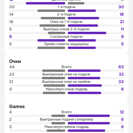
Букмекеры для ставок на киберспорт
НБА
НБА
Baltbet
30
30
1-я подача
Букмекеры для профессиональных игроков
Единая Лига ВТБ
Единая Лига ВТБ
24Бет
14
18
Букмекеры для ставок на футбол
Евролига
Евролига
2-я подача
WNBA
WNBA
18
21
Очки на 1-й подаче
Суперлига
Суперлига
5
11
Выигрыш очков 2-й подачи
Теннис
Теннис
8
8
Сыгранные подачи
US Open 2026 ATP
ATP
5
5
Брейк-поинты защищены
US Open 2026 WTA
WTA
Настольный теннис
Cincinnati ATP
Очки
Cincinnati WTA
Челленджер
44
63
Всего
Настольный теннис
Лига Про
23
32
Выигранные очки на подаче
Чемпионат мира
Setka Cup
21
33
Выигранные очки на приёме
Волейбол
Кубок мира
4
6
Максимум очков подряд
Чемпионат Европы
Лига Наций
WTT Champions Yokohama, MS
Суперлига России
Киберспорт
WTT Champions Yokohama, WS
Games
Europe Smash Sweden, WS
IEM Cologne
4
12
Всего
Europe Smash Sweden, MS
The International
2
6
Выигранные подачи соперника
Волейбол
3
6
Максимум геймов подряд
Лига Наций