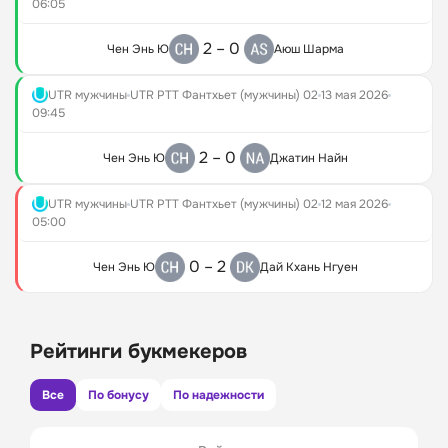
06:05
2 – 0
Чен Энь Ю
Аюш Шарма
UTR мужчины
UTR PTT Фантхьет (мужчины) 02
13 мая 2026
09:45
2 – 0
Чен Энь Ю
Джатин Найн
UTR мужчины
UTR PTT Фантхьет (мужчины) 02
12 мая 2026
05:00
0 – 2
Чен Энь Ю
Дай Кхань Нгуен
Рейтинги букмекеров
Все
По бонусу
По надежности