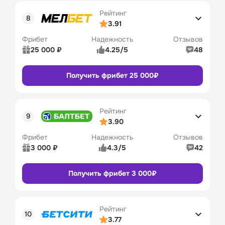
Сайт
Приложение
Линия в прематче
4/5
Рейтинг
Линия в лайве
4/5
3.91
Удобство платежей
4/5
Фрибет
Надежность
Отзывов
Служба поддержки
4/5
25 000 ₽
4.25/5
48
Бонусы и акции
4/5
Рейтинг 
5/5
Получить фрибет 25 000₽
пользователей
Промокод
Бонусы
Коэффициенты
4/5
15
Линия в прематче
4/5
Рейтинг
Линия в лайве
Сайт
Приложение
3/5
3.90
Удобство платежей
4/5
Фрибет
Надежность
Отзывов
Служба поддержки
4/5
3 000 ₽
4.3/5
42
Бонусы и акции
4/5
Рейтинг 
5/5
Получить фрибет 3 000₽
пользователей
Промокод
Бонусы
Коэффициенты
4/5
16
Линия в прематче
4/5
Рейтинг
Линия в лайве
Сайт
Приложение
3/5
3.77