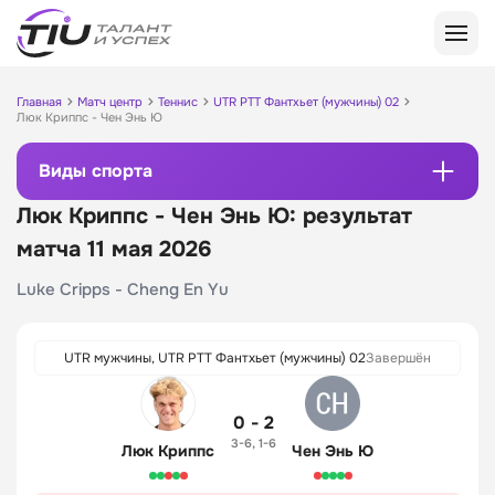
Главная
Матч центр
Теннис
UTR PTT Фантхьет (мужчины) 02
Люк Криппс - Чен Энь Ю
Популярные БК
Пари
Виды спорта
По букмекеру
БетБум
Леон
Pari
Люк Криппс - Чен Энь Ю: результат
Приложения для Android
Винлайн
BetBoom
матча 11 мая 2026
Фонбет
Leon
Пари
Виды спорта
Марафон
Winline
БетБум
Luke Cripps - Cheng En Yu
Бетсити
Fonbet
Леон
Баскетбол
Статьи о БК
Мелбет
Лига Ставок
Винлайн
Киберспорт
Winline
Лига Ставок
Марафон
Фонбет
Теннис
UTR мужчины, UTR PTT Фантхьет (мужчины) 02
Завершён
База знаний
По видам спорта
Олимпбет
Бет-М
Марафон
Хоккей
Виды ставок
Тенниси
Baltbet
Бетсити
Футбол
Футбол
0 - 2
Футбол
По видам спорта
Основы ставок
Балтбет
Melbet
Мелбет
Хоккей
3-6, 1-6
Люк Криппс
Чен Энь Ю
Евролига
Сервисы
Бет-М
Olimpbet
Лига Ставок
Баскетбол
Футбол
Виды спорта
Кубок России
Беттери
Tennisi
Олимпбет
Теннис
Хоккей