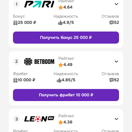
Рейтинг
4.64
Бонус
Надежность
Отзывов
25 000 ₽
4.9/5
52
Рейтинг 
5/5
Получить бонус 25 000 ₽
пользователей
Коэффициенты
5/5
Линия в прематче
4/5
Рейтинг
Линия в лайве
5/5
4.49
Удобство платежей
4/5
Фрибет
Надежность
Отзывов
Служба поддержки
5/5
10 000 ₽
4.85/5
52
Бонусы и акции
5/5
Рейтинг 
5/5
Получить фрибет 10 000 ₽
пользователей
Промокод
Бонусы
Коэффициенты
5/5
22
Линия в прематче
4/5
Рейтинг
Линия в лайве
Сайт
Приложение
5/5
4.36
Удобство платежей
4/5
Фрибет
Надежность
Отзывов