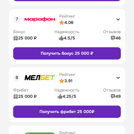
Коэффициенты
4/5
10
Линия в прематче
4/5
Рейтинг
Сайт
Приложение
Линия в лайве
4/5
4.06
Удобство платежей
4/5
Бонус
Надежность
Отзывов
Служба поддержки
4/5
25 000 ₽
4.5/5
46
Бонусы и акции
5/5
Рейтинг 
5/5
Получить бонус 25 000 ₽
пользователей
Бонусы
17
Коэффициенты
4/5
Сайт
Приложение
Линия в прематче
4/5
Рейтинг
Линия в лайве
4/5
3.91
Удобство платежей
4/5
Фрибет
Надежность
Отзывов
Служба поддержки
4/5
25 000 ₽
4.25/5
49
Бонусы и акции
4/5
Рейтинг 
5/5
Получить фрибет 25 000₽
пользователей
Промокод
Бонусы
Коэффициенты
4/5
15
Линия в прематче
4/5
Рейтинг