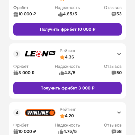
Удобство платежей
4/5
Фрибет
Надежность
Отзывов
Служба поддержки
5/5
10 000 ₽
4.85/5
53
Бонусы и акции
5/5
Рейтинг 
5/5
Получить фрибет 10 000 ₽
пользователей
Промокод
Бонусы
Коэффициенты
5/5
22
Линия в прематче
4/5
Рейтинг
Линия в лайве
Сайт
Приложение
5/5
4.36
Удобство платежей
4/5
Фрибет
Надежность
Отзывов
Служба поддержки
4/5
3 000 ₽
4.8/5
50
Бонусы и акции
5/5
Рейтинг 
5/5
Получить фрибет 3 000 ₽
пользователей
Промокод
Бонусы
Коэффициенты
5/5
42
Линия в прематче
5/5
Рейтинг
Линия в лайве
Сайт
Приложение
3/5
4.20
Удобство платежей
4/5
Фрибет
Надежность
Отзывов
Служба поддержки
5/5
10 000 ₽
4.75/5
58