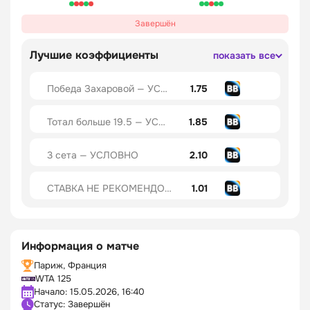
Лига Чемпионов
Зенит
Betcity
Тенниси
Теннис
Настольный теннис
Баскетбол
Завершён
Лига Европы
Спортбет
Bettery
Балтбет
Футбол
Волейбол
Теннис
24bet
Zenit
Беттери
Киберспорт
Настольный теннис
Лучшие коэффициенты
показать все
Рейтинги
Футбол
Спортбет
Зенит
Волейбол
Прочие категории
Лучшие букмекеры
РПЛ
24bet
Киберспорт
Приложения для iOS
Футбол
Победа Захаровой — УСЛОВНО
1.75
Легальные букмекерские конторы
Фрибеты
Лига чемпионов
Российские букмекеры
Фрибеты без депозита
АПЛ
РПЛ
Leon
БК с мобильным приложением
Фрибет без отыгрыша
Серия А
Лига чемпионов
Zenit
Тотал больше 19.5 — УСЛОВНО
1.85
Надежные букмекеры
Промокод без отыгрыша
Ла Лига
АПЛ
Лига Ставок
БК с гостевым демосчетом
Бонус за регистрацию без отыгрыша
Бундеслига
Серия А
Марафон
3 сета — УСЛОВНО
2.10
БК с большими коэффициентами
Фрибеты сегодня
Лига Европы
Ла Лига
Melbet
БК с минимальными депозитами
Лучшие фрибеты
Лига конференций
Бундеслига
Pari
СТАВКА НЕ РЕКОМЕНДОВАНА
1.01
Букмекеры для ставок на американский футбол
Фрибет новым игрокам
Лига наций
Лига Европы
Tennisi
Букмекеры для ставок на бейсбол
Новые БК с фрибетом
Суперкубок УЕФА
Лига конференций
Fonbet
Хоккей
Хоккей
Букмекеры для ставок на гольф
Фрибет 3000
Betcity
Информация о матче
Букмекеры для ставок на автогонки
Акции букмекерских контор при регистрации
КХЛ
КХЛ
BetBoom
Букмекеры для ставок на чемпионаты мира и Европы
Промокоды букмекеров
НХЛ
НХЛ
Bettery
Париж, Франция
WTA 125
Букмекеры для ставок на дартс
Бездепозитные бонусы за регистрацию
АХЛ
АХЛ
Olimpbet
Начало:
15.05.2026, 16:40
Баскетбол
Баскетбол
Букмекеры для ставок на скачки
Бездепозитные бонусы букмекеров
Winline
Статус: Завершён