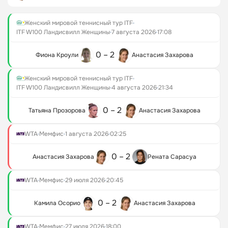
Женский мировой теннисный тур ITF
ITF W100 Ландисвилл Женщины
7 августа 2026
17:08
0 – 2
Фиона Кроули
Анастасия Захарова
Женский мировой теннисный тур ITF
ITF W100 Ландисвилл Женщины
4 августа 2026
21:34
0 – 2
Татьяна Прозорова
Анастасия Захарова
WTA
Мемфис
1 августа 2026
02:25
0 – 2
Анастасия Захарова
Рената Сарасуа
WTA
Мемфис
29 июля 2026
20:45
0 – 2
Камила Осорио
Анастасия Захарова
WTA
Мемфис
27 июля 2026
18:00