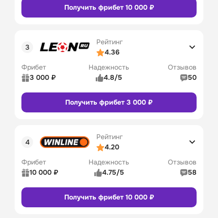
5/5
Получить фрибет 10 000 ₽
пользователей
Промокод
Бонусы
Коэффициенты
5/5
22
Линия в прематче
4/5
Рейтинг
Линия в лайве
Сайт
Приложение
5/5
4.36
Удобство платежей
4/5
Фрибет
Надежность
Отзывов
Служба поддержки
4/5
3 000 ₽
4.8/5
50
Бонусы и акции
5/5
Рейтинг 
5/5
Получить фрибет 3 000 ₽
пользователей
Промокод
Бонусы
Коэффициенты
5/5
43
Линия в прематче
5/5
Рейтинг
Линия в лайве
Сайт
Приложение
3/5
4.20
Удобство платежей
4/5
Фрибет
Надежность
Отзывов
Служба поддержки
5/5
10 000 ₽
4.75/5
58
Бонусы и акции
4/5
Рейтинг 
5/5
Получить фрибет 10 000 ₽
пользователей
Промокод
Бонусы
Коэффициенты
4/5
35