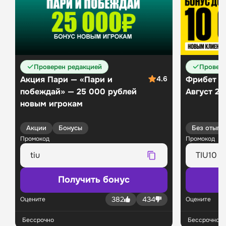
13
Сайт
Приложение
Проверен редакцией
Провере
Акция Пари — «Пари и
4.6
Фрибет Б
побеждай» — 25 000 рублей
Август 20
новым игрокам
Акции
Бонусы
Без отыгр
Промокод
Промокод
Получить бонус
П
382
434
Оцените
Оцените
Бессрочно
Бессрочно