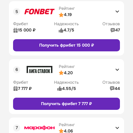
Линия в прематче
4/5
Рейтинг
Линия в лайве
Сайт
Приложение
4/5
4.19
Удобство платежей
4/5
Фрибет
Надежность
Отзывов
Служба поддержки
4/5
15 000 ₽
4.7/5
47
Бонусы и акции
5/5
Рейтинг 
5/5
Получить фрибет 15 000 ₽
пользователей
Промокод
Бонусы
Коэффициенты
4/5
10
Линия в прематче
4/5
Рейтинг
Линия в лайве
Сайт
Приложение
4/5
4.20
Удобство платежей
4/5
Фрибет
Надежность
Отзывов
Служба поддержки
5/5
7 777 ₽
4.55/5
44
Бонусы и акции
4/5
Рейтинг 
5/5
Получить фрибет 7 777 ₽
пользователей
Промокод
Бонусы
Коэффициенты
4/5
10
Линия в прематче
4/5
Рейтинг
Сайт
Приложение
Линия в лайве
4/5
4.06