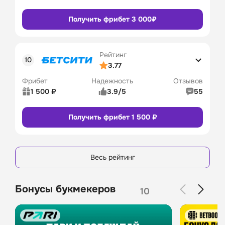
Рейтинг 
5/5
Получить фрибет 3 000₽
пользователей
Промокод
Бонусы
Коэффициенты
4/5
16
Линия в прематче
4/5
Рейтинг
Линия в лайве
Сайт
Приложение
3/5
3.77
Удобство платежей
4/5
Фрибет
Надежность
Отзывов
Служба поддержки
4/5
1 500 ₽
3.9/5
55
Бонусы и акции
4/5
Рейтинг 
5/5
Получить фрибет 1 500 ₽
пользователей
Промокод
Бонусы
Коэффициенты
3/5
8
Линия в прематче
3/5
Линия в лайве
Сайт
Приложение
4/5
Весь рейтинг
Удобство платежей
4/5
Служба поддержки
4/5
Бонусы букмекеров
10
Бонусы и акции
4/5
Промокод
Бонусы