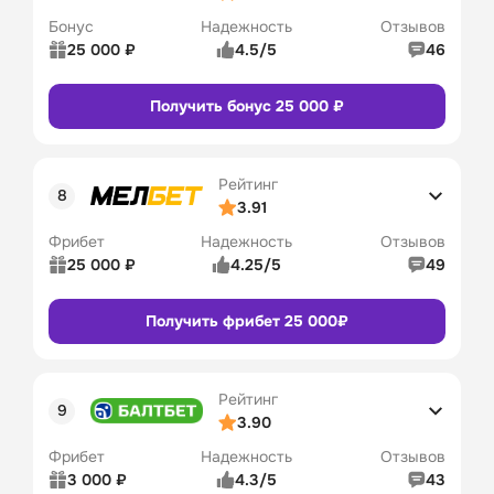
Удобство платежей
4/5
Бонус
Надежность
Отзывов
Служба поддержки
4/5
25 000 ₽
4.5/5
46
Бонусы и акции
5/5
Рейтинг 
5/5
Получить бонус 25 000 ₽
пользователей
Бонусы
17
Коэффициенты
4/5
Сайт
Приложение
Линия в прематче
4/5
Рейтинг
Линия в лайве
4/5
3.91
Удобство платежей
4/5
Фрибет
Надежность
Отзывов
Служба поддержки
4/5
25 000 ₽
4.25/5
49
Бонусы и акции
4/5
Рейтинг 
5/5
Получить фрибет 25 000₽
пользователей
Промокод
Бонусы
Коэффициенты
4/5
15
Линия в прематче
4/5
Рейтинг
Линия в лайве
Сайт
Приложение
3/5
3.90
Удобство платежей
4/5
Фрибет
Надежность
Отзывов
Служба поддержки
4/5
3 000 ₽
4.3/5
43
Бонусы и акции
4/5