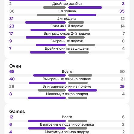
Букмекеры для ставок на киберспорт
НБА
НБА
Baltbet
2
3
Двойные ошибки
Букмекеры для профессиональных игроков
Единая Лига ВТБ
Единая Лига ВТБ
24Бет
36
35
1-я подача
Букмекеры для ставок на футбол
Евролига
Евролига
31
12
2-я подача
WNBA
WNBA
23
14
Очки на 1-й подаче
Суперлига
Суперлига
17
7
Выигрыш очков 2-й подачи
Теннис
Теннис
9
8
Сыгранные подачи
US Open 2026 ATP
ATP
7
4
Брейк-поинты защищены
US Open 2026 WTA
WTA
Настольный теннис
Cincinnati ATP
Cincinnati WTA
Челленджер
Очки
Настольный теннис
Лига Про
68
50
Всего
Чемпионат мира
Setka Cup
40
21
Выигранные очки на подаче
Волейбол
Кубок мира
28
29
Выигранные очки на приёме
Чемпионат Европы
Лига Наций
8
4
Максимум очков подряд
WTT Champions Yokohama, MS
Суперлига России
Киберспорт
WTT Champions Yokohama, WS
Europe Smash Sweden, WS
IEM Cologne
Games
12
6
Всего
Europe Smash Sweden, MS
The International
Волейбол
6
3
Выигранные подачи соперника
Лига Наций
4
2
Максимум геймов подряд