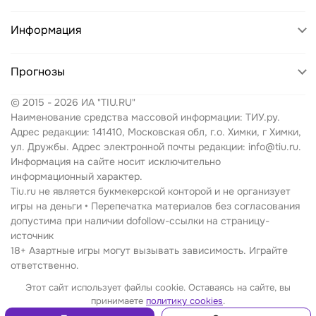
BetBoom
Лига Ставок
Пари
Информация
Leon
Мелбет
БетБум
Winline
Политика конфиденциальности
Прогнозы
Бетсити
Леон
Fonbet
Политика cookies
Марафон
© 2015 - 2026 ИА "TIU.RU"
Винлайн
Прогнозы на спорт
Марафон
Пользовательское соглашение
Наименование средства массовой информации: ТИУ.ру.
Фонбет
Фонбет
Футбол
Адрес редакции: 141410, Московская обл, г.о. Химки, г Химки,
Betcity
Согласие на обработку персональных данных
ул. Дружбы. Адрес электронной почты редакции: info@tiu.ru.
Винлайн
Марафон
Хоккей
Информация на сайте носит исключительно
Melbet
Контакты
информационный характер.
Бетсити
Баскетбол
Tiu.ru не является букмекерской конторой и не организует
Лига Ставок
Вакансии
игры на деньги • Перепечатка материалов без согласования
Мелбет
Теннис
допустима при наличии dofollow-ссылки на страницу-
Olimpbet
Блог
источник
Лига ставок
Настольный теннис
18+ Азартные игры могут вызывать зависимость. Играйте
Архив
ответственно.
Олимпбет
Волейбол
TIU в соцсетях:
Новости
Этот сайт использует файлы cookie. Оставаясь на сайте, вы
Киберспорт
принимаете
политику cookies
.
Карта сайта