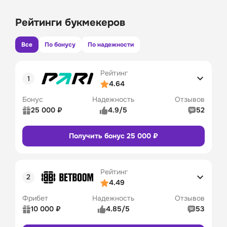
Рейтинги букмекеров
Все
По бонусу
По надежности
Рейтинг
4.64
Бонус
Надежность
Отзывов
25 000 ₽
4.9/5
52
Рейтинг 
5/5
Получить бонус 25 000 ₽
пользователей
Коэффициенты
5/5
Линия в прематче
4/5
Рейтинг
Линия в лайве
5/5
4.49
Удобство платежей
4/5
Фрибет
Надежность
Отзывов
Служба поддержки
5/5
10 000 ₽
4.85/5
53
Бонусы и акции
5/5
Рейтинг 