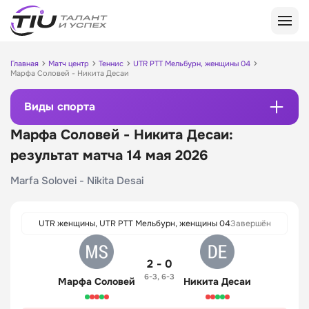
Главная
Матч центр
Теннис
UTR PTT Мельбурн, женщины 04
Марфа Соловей - Никита Десаи
Популярные БК
Пари
Виды спорта
По букмекеру
БетБум
Леон
Pari
Марфа Соловей - Никита Десаи:
Приложения для Android
Винлайн
BetBoom
результат матча 14 мая 2026
Фонбет
Leon
Пари
Виды спорта
Марафон
Winline
БетБум
Marfa Solovei - Nikita Desai
Бетсити
Fonbet
Леон
Баскетбол
Статьи о БК
Мелбет
Лига Ставок
Винлайн
Киберспорт
Winline
Лига Ставок
Марафон
Фонбет
Теннис
UTR женщины, UTR PTT Мельбурн, женщины 04
Завершён
База знаний
По видам спорта
Олимпбет
Бет-М
Марафон
Хоккей
Виды ставок
Тенниси
Baltbet
Бетсити
Футбол
Футбол
2 - 0
Футбол
По видам спорта
Основы ставок
Балтбет
Melbet
Мелбет
Хоккей
6-3, 6-3
Марфа Соловей
Никита Десаи
Евролига
Сервисы
Бет-М
Olimpbet
Лига Ставок
Баскетбол
Футбол
Виды спорта
Кубок России
Беттери
Tennisi
Олимпбет
Теннис
Хоккей