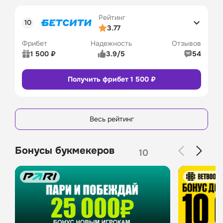
Линия в прематче
4/5
Рейтинг
Линия в лайве
Сайт
Приложение
3/5
3.77
Удобство платежей
4/5
Фрибет
Надежность
Отзывов
Служба поддержки
4/5
1 500 ₽
3.9/5
54
Бонусы и акции
4/5
Рейтинг 
5/5
Получить фрибет 1 500 ₽
пользователей
Промокод
Бонусы
Коэффициенты
3/5
8
Линия в прематче
3/5
Линия в лайве
Сайт
Приложение
4/5
Весь рейтинг
Удобство платежей
4/5
Служба поддержки
4/5
Бонусы букмекеров
10
Бонусы и акции
4/5
Промокод
Бонусы
13
Сайт
Приложение