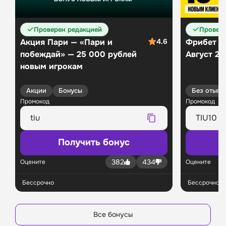
Проверен редакцией
Провере
Акция Пари — «Пари и
4.6
Фрибет Б
побеждай» — 25 000 рублей
Август 20
новым игрокам
Акции
Бонусы
Без отыгр
Промокод
Промокод
Получить бонус
П
382
434
Оцените
Оцените
Бессрочно
Бессрочно
Все бонусы