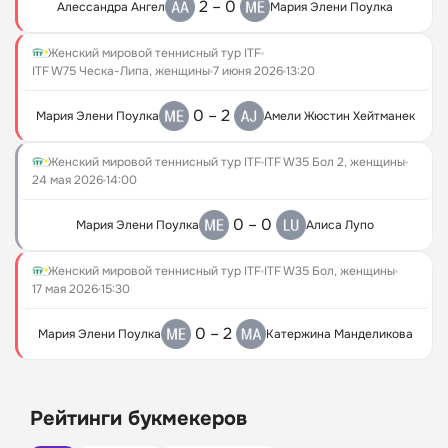
2 – 0
Алессандра Ангел
Мария Элени Поулка
Женский мировой теннисный тур ITF
ITF W75 Ческа-Липа, женщины
7 июня 2026
13:20
0 – 2
Мария Элени Поулка
Амели Жюстин Хейтманек
Женский мировой теннисный тур ITF
ITF W35 Бол 2, женщины
24 мая 2026
14:00
0 – 0
Мария Элени Поулка
Алиса Лупо
Женский мировой теннисный тур ITF
ITF W35 Бол, женщины
17 мая 2026
15:30
0 – 2
Мария Элени Поулка
Катержина Манделикова
Рейтинги букмекеров