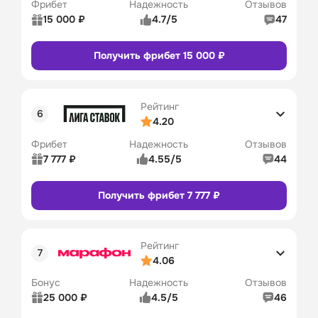
Фрибет
Надежность
Отзывов
Служба поддержки
4/5
15 000 ₽
4.7/5
47
Бонусы и акции
5/5
Рейтинг 
5/5
Получить фрибет 15 000 ₽
пользователей
Промокод
Бонусы
Коэффициенты
4/5
10
Линия в прематче
4/5
Рейтинг
Линия в лайве
Сайт
Приложение
4/5
4.20
Удобство платежей
4/5
Фрибет
Надежность
Отзывов
Служба поддержки
5/5
7 777 ₽
4.55/5
44
Бонусы и акции
4/5
Рейтинг 
5/5
Получить фрибет 7 777 ₽
пользователей
Промокод
Бонусы
Коэффициенты
4/5
10
Линия в прематче
4/5
Рейтинг
Сайт
Приложение
Линия в лайве
4/5
4.06
Удобство платежей
4/5
Бонус
Надежность
Отзывов
Служба поддержки
4/5
25 000 ₽
4.5/5
46
Бонусы и акции
5/5