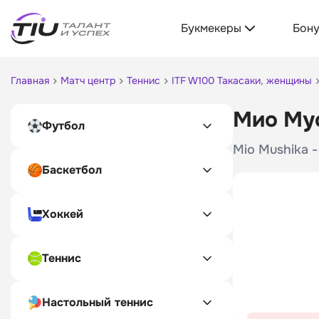
Букмекеры
Бон
Главная
Матч центр
Теннис
ITF W100 Такасаки, женщины
Мио Мус
Футбол
Mio Mushika 
Баскетбол
Хоккей
Теннис
Настольный теннис