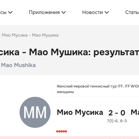
усы
Приложения
Новости
Стать
Мио Мусика - Мао Мушика
ика - Мао Мушика: результат
- Mao Mushika
Женский мировой теннисный тур ITF, ITF W10
женщины
Мио Мусика
М
2 - 0
7(1)-6, 6-3