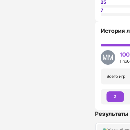
25
7
История 
10
1 по
Всего игр
2
Результаты
Женский мир