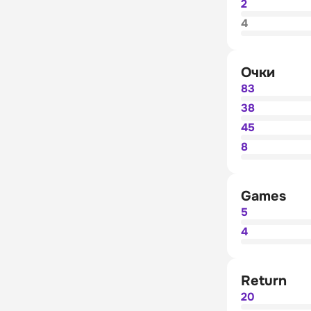
2
4
Очки
83
38
45
8
Games
5
4
Return
20