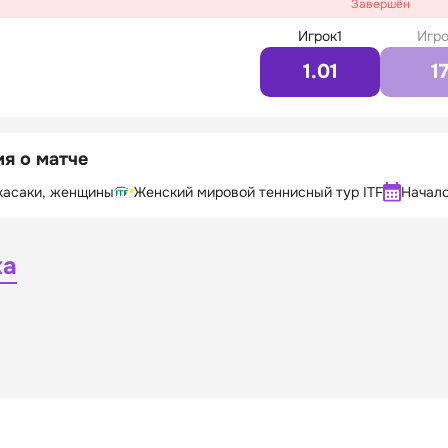
Завершён
Игрок1
Игро
1.01
1
я о матче
акасаки, женщины
Женский мировой теннисный тур ITF
Начал
ка