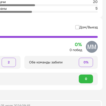
20
дачи
5
ваны
Дом/Выезд
0%
0 побед
2
Обе команды забили
0%
0
25 июля 2024
09:45