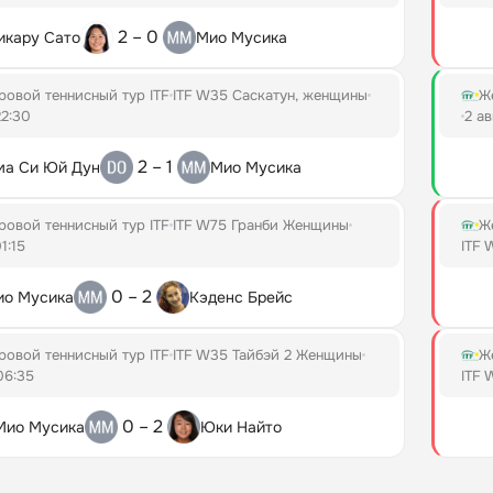
2 – 0
икару Сато
Мио Мусика
овой теннисный тур ITF
ITF W35 Саскатун, женщины
Ж
22:30
2 а
2 – 1
а Си Юй Дун
Мио Мусика
овой теннисный тур ITF
ITF W75 Гранби Женщины
Ж
1:15
ITF
0 – 2
ио Мусика
Кэденс Брейс
овой теннисный тур ITF
ITF W35 Тайбэй 2 Женщины
Ж
06:35
ITF
0 – 2
Мио Мусика
Юки Найто