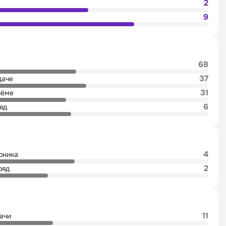
2
9
68
37
даче
31
иёме
6
яд
4
рника
2
ряд
11
дачи