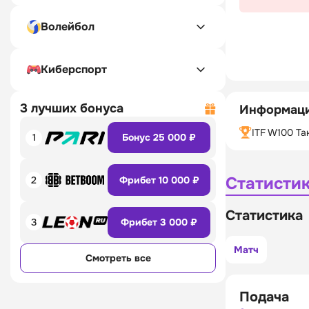
Волейбол
Киберспорт
3 лучших бонуса
Информаци
ITF W100 Т
1
Бонус 25 000 ₽
Статисти
2
Фрибет 10 000 ₽
Статистика
3
Фрибет 3 000 ₽
Матч
Смотреть все
Подача