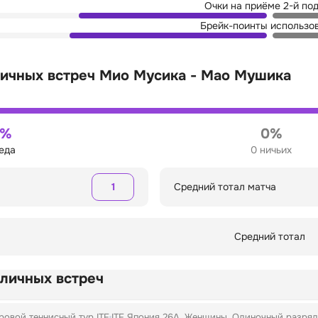
Очки на приёме 2-й по
Брейк-поинты использо
личных встреч Мио Мусика - Мао Мушика
0%
0%
беда
0 ничьих
1
Средний тотал матча
Средний тотал
 личных встреч
овой теннисный тур ITF
ITF Япония 26A, Женщины, Одиночный разряд