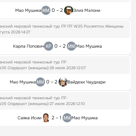
0 – 2
Мао Мушика
Элиз Мэлони
енский мировой теннисный тур ITF
ITF W35 Рохэмптон Женщины
вгуста 2026
14:27
0 – 2
Карла Попович
Мао Мушика
енский мировой теннисный тур ITF
 W35 Олдершот (женщины)
29 июля 2026
12:07
0 – 2
Мао Мушика
Вайдехи Чаудхари
енский мировой теннисный тур ITF
 W35 Олдершот (женщины)
27 июля 2026
12:10
2 – 1
Саяка Исии
Мао Мушика