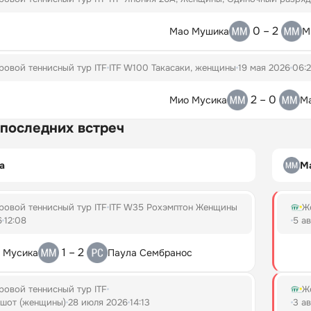
0 – 2
Мао Мушика
М
овой теннисный тур ITF
ITF W100 Такасаки, женщины
19 мая 2026
06:
2 – 0
Мио Мусика
М
 последних встреч
а
М
овой теннисный тур ITF
ITF W35 Рохэмптон Женщины
Ж
6
12:08
5 а
1 – 2
 Мусика
Паула Сембранос
овой теннисный тур ITF
Ж
ршот (женщины)
28 июля 2026
14:13
3 а