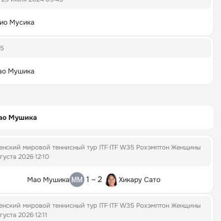
ио Мусика
25
ао Мушика
ао Мушика
енский мировой теннисный тур ITF
ITF W35 Рохэмптон Женщины
вгуста 2026
12:10
1 – 2
Мао Мушика
Хикару Сато
енский мировой теннисный тур ITF
ITF W35 Рохэмптон Женщины
вгуста 2026
12:11