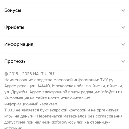
Пари
Бонусы
БетБум
Pari
Фрибеты
Леон
BetBoom
Лига Ставок
Пари
Информация
Leon
Мелбет
БетБум
Winline
Политика конфиденциальности
Прогнозы
Бетсити
Леон
Fonbet
Политика cookies
Марафон
© 2015 - 2026 ИА "TIU.RU"
Винлайн
Прогнозы на спорт
Марафон
Пользовательское соглашение
Наименование средства массовой информации: ТИУ.ру.
Фонбет
Фонбет
Футбол
Адрес редакции: 141410, Московская обл, г.о. Химки, г Химки,
Betcity
Согласие на обработку персональных данных
ул. Дружбы. Адрес электронной почты редакции: info@tiu.ru.
Винлайн
Марафон
Хоккей
Информация на сайте носит исключительно
Melbet
Контакты
информационный характер.
Бетсити
Баскетбол
Tiu.ru не является букмекерской конторой и не организует
Лига Ставок
Вакансии
игры на деньги • Перепечатка материалов без согласования
Мелбет
Теннис
допустима при наличии dofollow-ссылки на страницу-
Olimpbet
Блог
источник