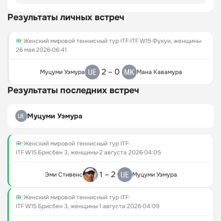
Результаты личных встреч
Женский мировой теннисный тур ITF
ITF W15 Фукуи, женщины
26 мая 2026
06:41
2 – 0
Муцуми Уэмура
Мана Кавамура
Результаты последних встреч
Муцуми Уэмура
Женский мировой теннисный тур ITF
ITF W15 Брисбен 3, женщины
2 августа 2026
04:05
1 – 2
Эми Стивенс
Муцуми Уэмура
Женский мировой теннисный тур ITF
ITF W15 Брисбен 3, женщины
1 августа 2026
04:09