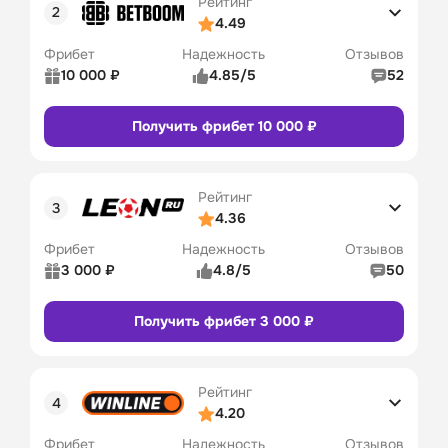
Рейтинг
Линия в лайве
5/5
4.49
Удобство платежей
4/5
Фрибет
Надежность
Отзывов
Служба поддержки
5/5
10 000 ₽
4.85/5
52
Бонусы и акции
5/5
Рейтинг 
5/5
Получить фрибет 10 000 ₽
пользователей
Промокод
Бонусы
Коэффициенты
5/5
22
Линия в прематче
4/5
Рейтинг
Линия в лайве
Сайт
Приложение
5/5
4.36
Удобство платежей
4/5
Фрибет
Надежность
Отзывов
Служба поддержки
4/5
3 000 ₽
4.8/5
50
Бонусы и акции
5/5
Рейтинг 
5/5
Получить фрибет 3 000 ₽
пользователей
Промокод
Бонусы
Коэффициенты
5/5
42
Линия в прематче
5/5
Рейтинг
Линия в лайве
Сайт
Приложение
3/5
4.20
Удобство платежей
4/5
Фрибет
Надежность
Отзывов