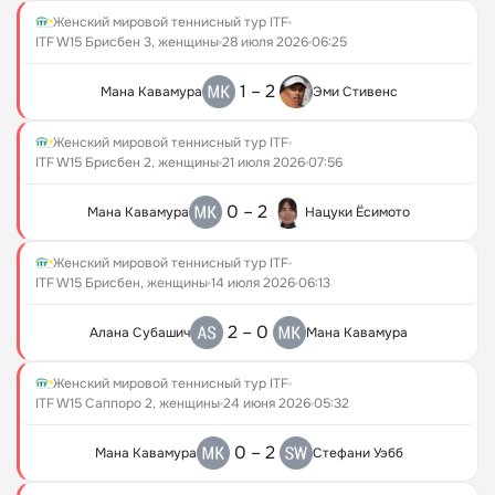
Женский мировой теннисный тур ITF
ITF W15 Брисбен 3, женщины
28 июля 2026
06:25
1 – 2
Мана Кавамура
Эми Стивенс
Женский мировой теннисный тур ITF
ITF W15 Брисбен 2, женщины
21 июля 2026
07:56
0 – 2
Мана Кавамура
Нацуки Ёсимото
Женский мировой теннисный тур ITF
ITF W15 Брисбен, женщины
14 июля 2026
06:13
2 – 0
Алана Субашич
Мана Кавамура
Женский мировой теннисный тур ITF
ITF W15 Саппоро 2, женщины
24 июня 2026
05:32
0 – 2
Мана Кавамура
Стефани Уэбб