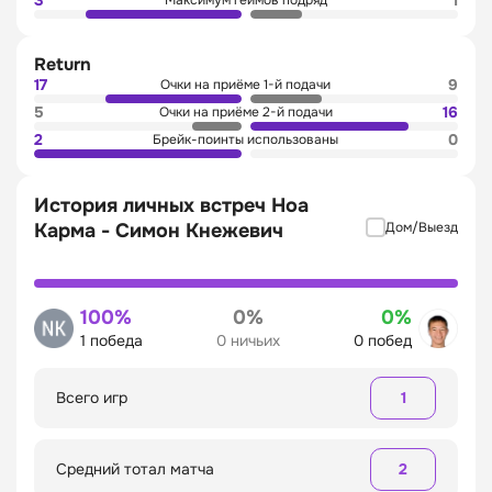
3
1
Максимум геймов подряд
Чемпионат мира
Суперлига России
Return
Чемпионат Европы
17
9
Очки на приёме 1-й подачи
Киберспорт
5
16
Очки на приёме 2-й подачи
IEM Cologne
2
0
Брейк-поинты использованы
The International
Esports World Cup Counter Strike
История личных встреч Ноа
Карма - Симон Кнежевич
Дом/Выезд
100%
0%
0%
1 победа
0 ничьих
0 побед
Всего игр
1
Средний тотал матча
2