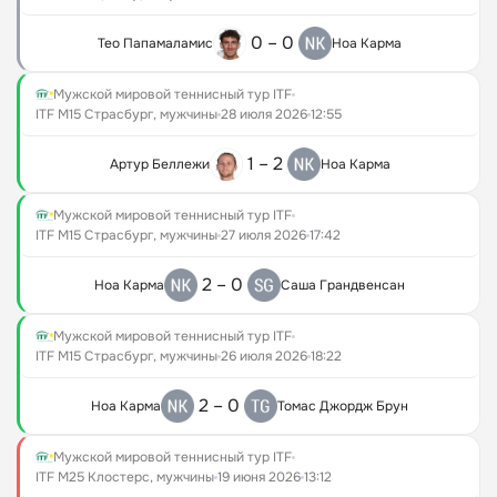
0 – 0
Тео Папамаламис
Ноа Карма
Мужской мировой теннисный тур ITF
ITF M15 Страсбург, мужчины
28 июля 2026
12:55
1 – 2
Артур Беллежи
Ноа Карма
Мужской мировой теннисный тур ITF
ITF M15 Страсбург, мужчины
27 июля 2026
17:42
2 – 0
Ноа Карма
Саша Грандвенсан
Мужской мировой теннисный тур ITF
ITF M15 Страсбург, мужчины
26 июля 2026
18:22
2 – 0
Ноа Карма
Томас Джордж Брун
Мужской мировой теннисный тур ITF
ITF M25 Клостерс, мужчины
19 июня 2026
13:12