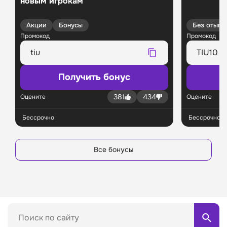
новым игрокам
Акции
Бонусы
Без отыгр
Промокод
Промокод
Получить бонус
П
381
434
Оцените
Оцените
Бессрочно
Бессрочно
Все бонусы