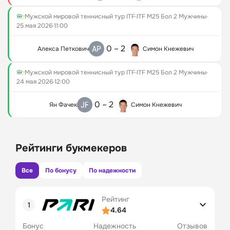
Мужской мировой теннисный тур ITF
ITF M25 Бол 2 Мужчины
25 мая 2026
11:00
0 – 2
Алекса Петкович
Симон Кнежевич
Мужской мировой теннисный тур ITF
ITF M25 Бол 2 Мужчины
24 мая 2026
12:00
0 – 2
Ян Фачек
Симон Кнежевич
Рейтинги букмекеров
Все
По бонусу
По надежности
Рейтинг
4.64
Бонус
Надежность
Отзывов