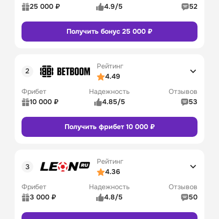
25 000 ₽
4.9/5
52
Рейтинг 
5/5
Получить бонус 25 000 ₽
пользователей
Коэффициенты
5/5
Линия в прематче
4/5
Рейтинг
Линия в лайве
5/5
4.49
Удобство платежей
4/5
Фрибет
Надежность
Отзывов
Служба поддержки
5/5
10 000 ₽
4.85/5
53
Бонусы и акции
5/5
Рейтинг 
5/5
Получить фрибет 10 000 ₽
пользователей
Промокод
Бонусы
Коэффициенты
5/5
22
Линия в прематче
4/5
Рейтинг
Линия в лайве
Сайт
Приложение
5/5
4.36
Удобство платежей
4/5
Фрибет
Надежность
Отзывов
Служба поддержки
4/5
3 000 ₽
4.8/5
50
Бонусы и акции
5/5
Рейтинг 
5/5