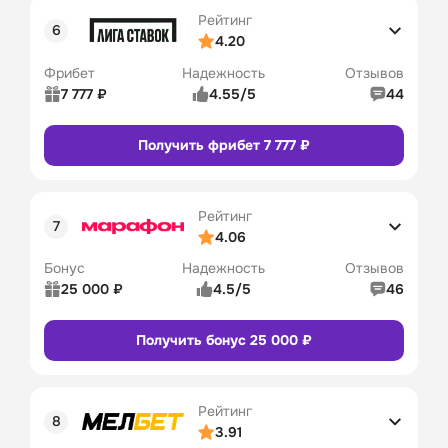
Линия в прематче
4/5
Рейтинг
Линия в лайве
Сайт
Приложение
4/5
4.20
Удобство платежей
4/5
Фрибет
Надежность
Отзывов
Служба поддержки
5/5
7 777 ₽
4.55/5
44
Бонусы и акции
4/5
Рейтинг 
5/5
Получить фрибет 7 777 ₽
пользователей
Промокод
Бонусы
Коэффициенты
4/5
10
Линия в прематче
4/5
Рейтинг
Сайт
Приложение
Линия в лайве
4/5
4.06
Удобство платежей
4/5
Бонус
Надежность
Отзывов
Служба поддержки
4/5
25 000 ₽
4.5/5
46
Бонусы и акции
5/5
Рейтинг 
5/5
Получить бонус 25 000 ₽
пользователей
Бонусы
17
Коэффициенты
4/5
Сайт
Приложение
Линия в прематче
4/5
Рейтинг
Линия в лайве
4/5
3.91
Удобство платежей
4/5