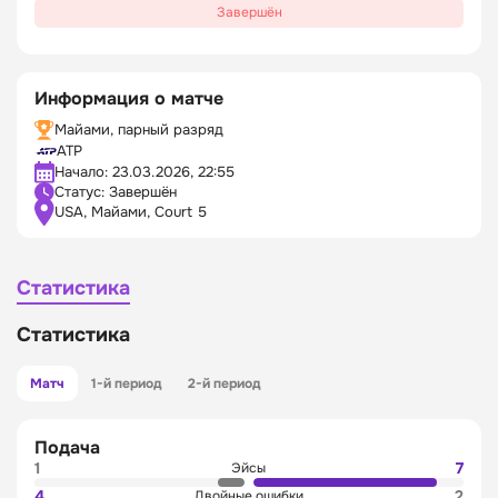
Завершён
Лига Чемпионов
Зенит
Betcity
Тенниси
Теннис
Настольный теннис
Баскетбол
Лига Европы
Спортбет
Bettery
Балтбет
Футбол
Волейбол
Теннис
24bet
Zenit
Беттери
Киберспорт
Настольный теннис
Рейтинги
Футбол
Спортбет
Зенит
Волейбол
Информация о матче
Прочие категории
Лучшие букмекеры
РПЛ
24bet
Киберспорт
Майами, парный разряд
Приложения для iOS
Футбол
Легальные букмекерские конторы
Фрибеты
Лига чемпионов
ATP
Российские букмекеры
Фрибеты без депозита
АПЛ
РПЛ
Leon
Начало:
23.03.2026, 22:55
Статус: Завершён
БК с мобильным приложением
Фрибет без отыгрыша
Серия А
Лига чемпионов
Zenit
USA, Майами, Court 5
Надежные букмекеры
Промокод без отыгрыша
Ла Лига
АПЛ
Лига Ставок
БК с гостевым демосчетом
Бонус за регистрацию без отыгрыша
Бундеслига
Серия А
Марафон
БК с большими коэффициентами
Фрибеты сегодня
Лига Европы
Ла Лига
Melbet
Статистика
БК с минимальными депозитами
Лучшие фрибеты
Лига конференций
Бундеслига
Pari
Букмекеры для ставок на американский футбол
Фрибет новым игрокам
Лига наций
Лига Европы
Tennisi
Статистика
Букмекеры для ставок на бейсбол
Новые БК с фрибетом
Суперкубок УЕФА
Лига конференций
Fonbet
Хоккей
Хоккей
Букмекеры для ставок на гольф
Фрибет 3000
Betcity
Матч
1-й период
2-й период
Букмекеры для ставок на автогонки
Акции букмекерских контор при регистрации
КХЛ
КХЛ
BetBoom
Букмекеры для ставок на чемпионаты мира и Европы
Промокоды букмекеров
НХЛ
НХЛ
Bettery
Подача
Букмекеры для ставок на дартс
Бездепозитные бонусы за регистрацию
АХЛ
АХЛ
Olimpbet
1
7
Эйсы
Баскетбол
Баскетбол
Букмекеры для ставок на скачки
Бездепозитные бонусы букмекеров
Winline
4
2
Двойные ошибки