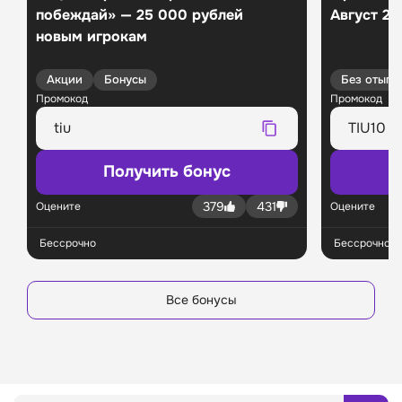
побеждай» — 25 000 рублей
Август 20
новым игрокам
Акции
Бонусы
Без отыгр
Промокод
Промокод
Получить бонус
П
379
431
Оцените
Оцените
Бессрочно
Бессрочно
Все бонусы