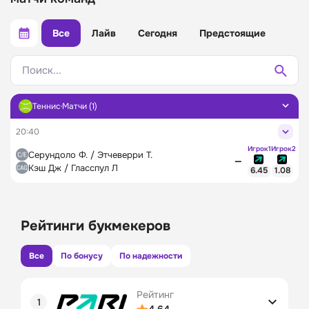
Все
Лайв
Сегодня
Предстоящие
Поиск...
Теннис
Матчи (1)
20:40
Игрок1
Игрок2
Серундоло Ф. / Этчеверри Т.
—
Кэш Дж / Гласспул Л
6.45
1.08
Рейтинги букмекеров
Все
По бонусу
По надежности
Рейтинг