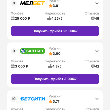
Рейтинг
Линия в лайве
4/5
3.91
Удобство платежей
4/5
Фрибет
Надежность
Отзывов
Служба поддержки
4/5
25 000 ₽
4.25/5
48
Бонусы и акции
4/5
Рейтинг 
5/5
Получить фрибет 25 000₽
пользователей
Промокод
Бонусы
Коэффициенты
4/5
15
Линия в прематче
4/5
Рейтинг
Линия в лайве
Сайт
Приложение
3/5
3.90
Удобство платежей
4/5
Фрибет
Надежность
Отзывов
Служба поддержки
4/5
3 000 ₽
4.3/5
42
Бонусы и акции
4/5
Рейтинг 
5/5
Получить фрибет 3 000₽
пользователей
Промокод
Бонусы
Коэффициенты
4/5
16
Линия в прематче
4/5
Рейтинг
Линия в лайве
Сайт
Приложение
3/5
3.77
Удобство платежей
4/5
Фрибет
Надежность
Отзывов