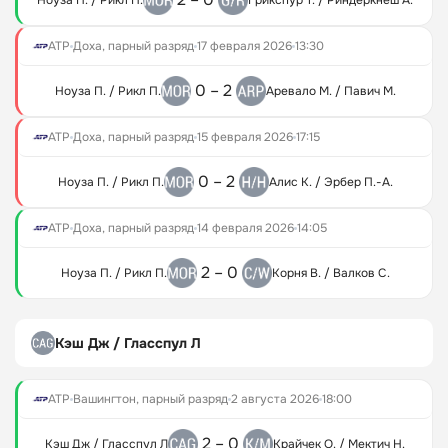
ATP
Доха, парный разряд
17 февраля 2026
13:30
0 – 2
Ноуза П. / Рикл П.
Аревало М. / Павич М.
ATP
Доха, парный разряд
15 февраля 2026
17:15
0 – 2
Ноуза П. / Рикл П.
Алис К. / Эрбер П.-А.
ATP
Доха, парный разряд
14 февраля 2026
14:05
2 – 0
Ноуза П. / Рикл П.
Корня В. / Валков С.
Кэш Дж / Гласспул Л
ATP
Вашингтон, парный разряд
2 августа 2026
18:00
2 – 0
Кэш Дж / Гласспул Л
Крайчек О. / Мектич Н.