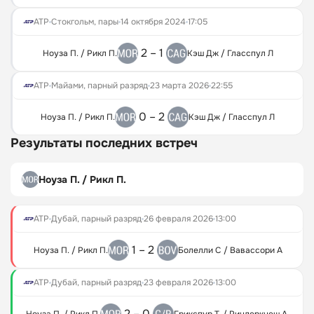
ATP
Стокгольм, пары
14 октября 2024
17:05
2 – 1
Ноуза П. / Рикл П.
Кэш Дж / Гласспул Л
ATP
Майами, парный разряд
23 марта 2026
22:55
0 – 2
Ноуза П. / Рикл П.
Кэш Дж / Гласспул Л
Результаты последних встреч
Ноуза П. / Рикл П.
ATP
Дубай, парный разряд
26 февраля 2026
13:00
1 – 2
Ноуза П. / Рикл П.
Болелли С / Вавассори А
ATP
Дубай, парный разряд
23 февраля 2026
13:00
2 – 0
Ноуза П. / Рикл П.
Грикспур Т. / Риндеркнеш А.