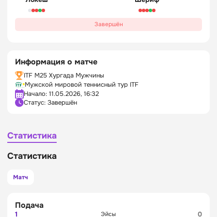
Лига Чемпионов
Зенит
Betcity
Тенниси
Теннис
Настольный теннис
Баскетбол
Лига Европы
Спортбет
Bettery
Балтбет
Футбол
Волейбол
Теннис
Завершён
24bet
Zenit
Беттери
Киберспорт
Настольный теннис
Рейтинги
Футбол
Спортбет
Зенит
Волейбол
Прочие категории
Лучшие букмекеры
РПЛ
24bet
Киберспорт
Информация о матче
Приложения для iOS
Футбол
Легальные букмекерские конторы
Фрибеты
Лига чемпионов
Российские букмекеры
Фрибеты без депозита
АПЛ
РПЛ
Leon
ITF M25 Хургада Мужчины
БК с мобильным приложением
Фрибет без отыгрыша
Серия А
Лига чемпионов
Zenit
Мужской мировой теннисный тур ITF
Начало:
11.05.2026, 16:32
Надежные букмекеры
Промокод без отыгрыша
Ла Лига
АПЛ
Лига Ставок
Статус: Завершён
БК с гостевым демосчетом
Бонус за регистрацию без отыгрыша
Бундеслига
Серия А
Марафон
БК с большими коэффициентами
Фрибеты сегодня
Лига Европы
Ла Лига
Melbet
БК с минимальными депозитами
Лучшие фрибеты
Лига конференций
Бундеслига
Pari
Статистика
Букмекеры для ставок на американский футбол
Фрибет новым игрокам
Лига наций
Лига Европы
Tennisi
Букмекеры для ставок на бейсбол
Новые БК с фрибетом
Суперкубок УЕФА
Лига конференций
Fonbet
Статистика
Хоккей
Хоккей
Букмекеры для ставок на гольф
Фрибет 3000
Betcity
Букмекеры для ставок на автогонки
Акции букмекерских контор при регистрации
КХЛ
КХЛ
BetBoom
Матч
Букмекеры для ставок на чемпионаты мира и Европы
Промокоды букмекеров
НХЛ
НХЛ
Bettery
Букмекеры для ставок на дартс
Бездепозитные бонусы за регистрацию
АХЛ
АХЛ
Olimpbet
Подача
Баскетбол
Баскетбол
Букмекеры для ставок на скачки
Бездепозитные бонусы букмекеров
Winline
1
0
Эйсы