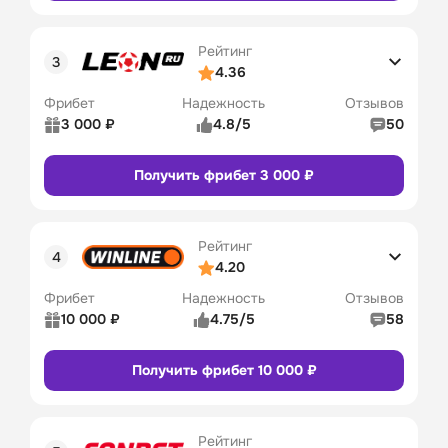
Коэффициенты
5/5
22
Линия в прематче
4/5
Рейтинг
Линия в лайве
Сайт
Приложение
5/5
4.36
Удобство платежей
4/5
Фрибет
Надежность
Отзывов
Служба поддержки
4/5
3 000 ₽
4.8/5
50
Бонусы и акции
5/5
Рейтинг 
5/5
Получить фрибет 3 000 ₽
пользователей
Промокод
Бонусы
Коэффициенты
5/5
43
Линия в прематче
5/5
Рейтинг
Линия в лайве
Сайт
Приложение
3/5
4.20
Удобство платежей
4/5
Фрибет
Надежность
Отзывов
Служба поддержки
5/5
10 000 ₽
4.75/5
58
Бонусы и акции
4/5
Рейтинг 
5/5
Получить фрибет 10 000 ₽
пользователей
Промокод
Бонусы
Коэффициенты
4/5
35
Линия в прематче
4/5
Рейтинг