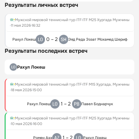
Результаты личных встреч
Мужской мировой теннисный тур ITF
ITF M25 Хургада Мужчины
11 мая 2026
16:32
0 – 2
Рахул Локеш
Эяд Реда Эззат Мохамед Шериф
Результаты последних встреч
Рахул Локеш
Мужской мировой теннисный тур ITF
ITF M15 Хургада, Мужчины
18 мая 2026
15:00
1 – 2
Рахул Локеш
Павел Боднарчук
Мужской мировой теннисный тур ITF
ITF M25 Хургада Мужчины
10 мая 2026
16:00
1 – 2
Ромен Азэ
Рахул Локеш