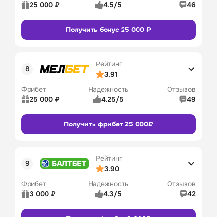
25 000 ₽
4.5/5
46
Бонусы и акции
5/5
Рейтинг 
5/5
Получить бонус 25 000 ₽
пользователей
Бонусы
17
Коэффициенты
4/5
Сайт
Приложение
Линия в прематче
4/5
Рейтинг
Линия в лайве
4/5
3.91
Удобство платежей
4/5
Фрибет
Надежность
Отзывов
Служба поддержки
4/5
25 000 ₽
4.25/5
49
Бонусы и акции
4/5
Рейтинг 
5/5
Получить фрибет 25 000₽
пользователей
Промокод
Бонусы
Коэффициенты
4/5
15
Линия в прематче
4/5
Рейтинг
Линия в лайве
Сайт
Приложение
3/5
3.90
Удобство платежей
4/5
Фрибет
Надежность
Отзывов
Служба поддержки
4/5
3 000 ₽
4.3/5
42
Бонусы и акции
4/5
Рейтинг 
5/5