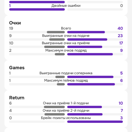
Букмекеры для ставок на киберспорт
НБА
НБА
Baltbet
1
0
Двойные ошибки
Букмекеры для профессиональных игроков
Единая Лига ВТБ
Единая Лига ВТБ
24Бет
Букмекеры для ставок на футбол
Евролига
Евролига
WNBA
WNBA
Очки
Суперлига
Суперлига
19
40
Всего
Теннис
Теннис
9
23
Выигранные очки на подаче
US Open 2026 ATP
ATP
10
17
Выигранные очки на приёме
US Open 2026 WTA
WTA
2
9
Максимум очков подряд
Настольный теннис
Cincinnati ATP
Cincinnati WTA
Челленджер
Games
Настольный теннис
Лига Про
1
5
Выигранные подачи соперника
Чемпионат мира
Setka Cup
1
6
Максимум геймов подряд
Волейбол
Кубок мира
Чемпионат Европы
Лига Наций
WTT Champions Yokohama, MS
Суперлига России
Return
Киберспорт
WTT Champions Yokohama, WS
6
10
Очки на приёме 1-й подачи
Europe Smash Sweden, WS
IEM Cologne
4
7
Очки на приёме 2-й подачи
Europe Smash Sweden, MS
The International
0
3
Брейк-поинты использованы
Волейбол
Лига Наций