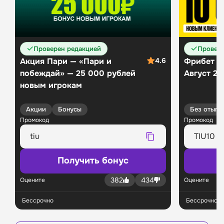
Сайт
Приложение
Проверен редакцией
Провере
Акция Пари — «Пари и
4.6
Фрибет Б
побеждай» — 25 000 рублей
Август 20
новым игрокам
Акции
Бонусы
Без отыгр
Промокод
Промокод
Получить бонус
П
382
434
Оцените
Оцените
Бессрочно
Бессрочно