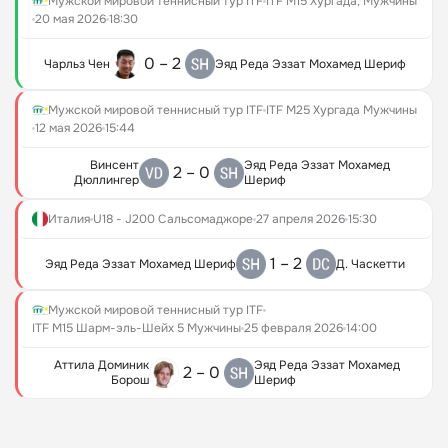
Мужской мировой теннисный тур ITF
ITF M15 Хургада, Мужчины
20 мая 2026
18:30
0 – 2
Чарльз Чен
Эяд Реда Эззат Мохамед Шериф
Мужской мировой теннисный тур ITF
ITF M25 Хургада Мужчины
12 мая 2026
15:44
Винсент
Эяд Реда Эззат Мохамед
2 – 0
Дюллингер
Шериф
Италия
U18 - J200 Сальсомаджоре
27 апреля 2026
15:30
1 – 2
Эяд Реда Эззат Мохамед Шериф
Д. Часкетти
Мужской мировой теннисный тур ITF
ITF M15 Шарм-эль-Шейх 5 Мужчины
25 февраля 2026
14:00
Аттила Доминик
Эяд Реда Эззат Мохамед
2 – 0
Борош
Шериф