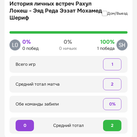
История личных встреч Рахул
Чемпионат мира
Локеш - Эяд Реда Эззат Мохамед
Суперлига России
Дом/Выезд
Шериф
Чемпионат Европы
Киберспорт
IEM Cologne
The International
0%
0%
100%
Esports World Cup Counter Strike
0 побед
0 ничьих
1 победа
Всего игр
1
Средний тотал матча
2
Обе команды забили
0%
0
Средний тотал
2